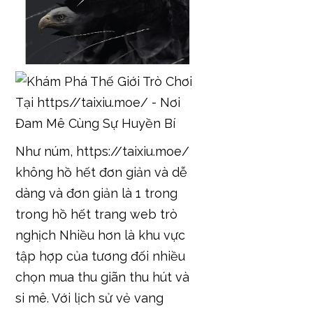
Như núm, https://taixiu.moe/
không hồ hết đơn giản và dễ
dàng và đơn giản là 1 trong
trong hồ hết trang web trò
nghịch Nhiều hơn là khu vực
tập hợp của tương đối nhiều
chọn mua thu giãn thu hút và
si mê. Với lịch sử vẻ vang
nhiều chọn mua mua lọc, bộ
cập nhật chất lượng cùng hầu