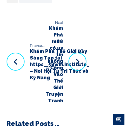
Next
Khám
Phá
m88
Previous
có uy
Khám Phá Thế Giới Đầy
tín
Sáng Tạo tại
không
https__58win.institute_
– Cổng
– Nơi Hội Tụ Tri Thức và
Vào
Kỹ Năng
Thế
Giới
Truyện
Tranh
Related Posts ...