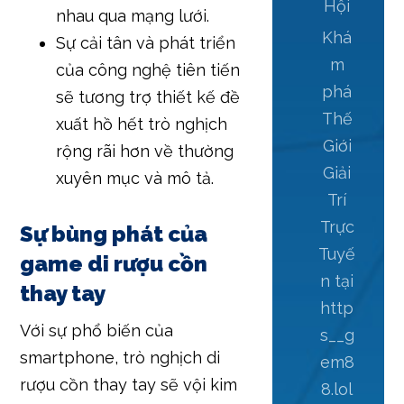
Hội
nhau qua mạng lưới.
Khá
Sự cải tân và phát triển
m
của công nghệ tiên tiến
phá
sẽ tương trợ thiết kế đề
Thế
xuất hồ hết trò nghịch
Giới
rộng rãi hơn về thường
Giải
xuyên mục và mô tả.
Trí
Trực
Sự bùng phát của
Tuyế
game di rượu cồn
n tại
thay tay
http
Với sự phổ biến của
s__g
smartphone, trò nghịch di
em8
rượu cồn thay tay sẽ vội kim
8.lol