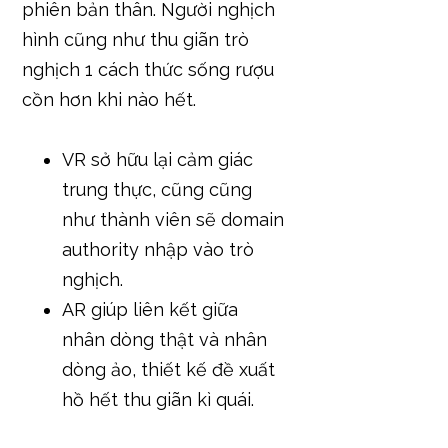
phiên bản thân. Người nghịch
hình cũng như thu giãn trò
nghịch 1 cách thức sống rượu
cồn hơn khi nào hết.
VR sở hữu lại cảm giác
trung thực, cũng cũng
như thành viên sẽ domain
authority nhập vào trò
nghịch.
AR giúp liên kết giữa
nhân dòng thật và nhân
dòng ảo, thiết kế đề xuất
hồ hết thu giãn kì quái.