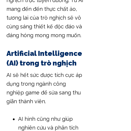
nghịch trực tuyến đường. Từ AI
mang đến đến thực chất ảo,
tương lai của trò nghịch sẽ vô
cùng sáng thiết kế độc đáo và
đáng hóng mong mong muốn.
Artificial Intelligence
(AI) trong trò nghịch
AI sẽ hết sức được tích cực áp
dụng trong ngành công
nghiệp game để sửa sang thu
giãn thành viên.
AI hình cũng như giúp
nghiên cứu và phân tích