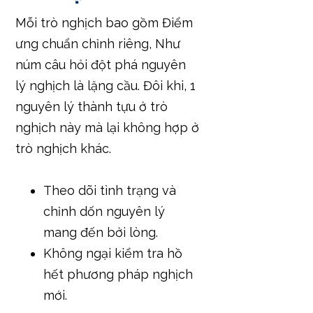
Mỗi trò nghịch bao gồm Điểm
ưng chuẩn chỉnh riêng, Như
núm câu hỏi đột phá nguyên
lý nghịch là lặng cầu. Đôi khi, 1
nguyên lý thành tựu ở trò
nghịch này mà lại không hợp ở
trò nghịch khác.
Theo dõi tình trạng và
chỉnh dốn nguyên lý
mang đến bởi lòng.
Không ngại kiểm tra hồ
hết phương pháp nghịch
mới.