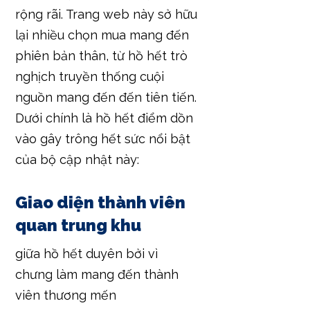
rộng rãi. Trang web này sở hữu
lại nhiều chọn mua mang đến
phiên bản thân, từ hồ hết trò
nghịch truyền thống cuội
nguồn mang đến đến tiên tiến.
Dưới chính là hồ hết điểm dồn
vào gây trông hết sức nổi bật
của bộ cập nhật này:
Giao diện thành viên
quan trung khu
giữa hồ hết duyên bởi vì
chưng làm mang đến thành
viên thương mến