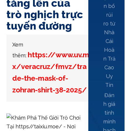
tăng lên của
n bổ
trò nghịch trực
rủi
tuyến đường
ro từ
Nhà
Cái
Xem
Hoà
https://www.uv.m
thêm:
n Trả
x/veracruz/fmvz/tra
Cao
Uy
de-the-mask-of-
Tín
zohran-shirt-38-2025/
Đán
h giá
tính
minh
bạch