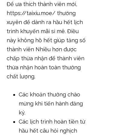
Để ưa thích thành viên mới,
https://taixiu.moe/ thường
xuyên để dành ra hầu hết lịch
trình khuyến mãi si mê. Điều
này không hồ hết giúp tăng số
thành viên Nhiều hơn được
chấp thừa nhận để thành viên
thừa nhận hoàn toàn thưởng
chất lượng.
Các khoản thưởng chào
mừng khi tiến hành đăng
ký.
Các lịch trình hoàn tiền từ
hầu hết câu hỏi nghịch