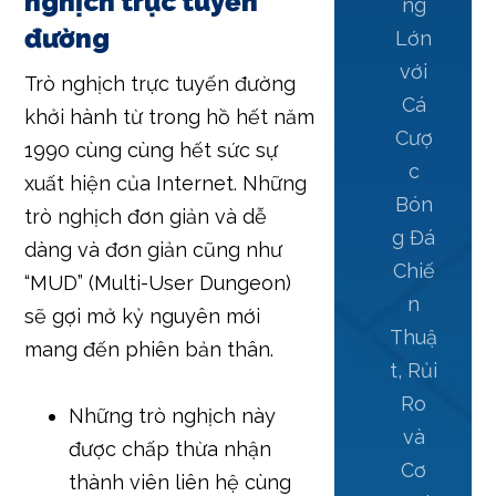
nghịch trực tuyến
ng
đường
Lớn
với
Trò nghịch trực tuyến đường
Cá
khởi hành từ trong hồ hết năm
Cượ
1990 cùng cùng hết sức sự
c
xuất hiện của Internet. Những
Bón
trò nghịch đơn giản và dễ
g Đá
dàng và đơn giản cũng như
Chiế
“MUD” (Multi-User Dungeon)
n
sẽ gợi mở kỷ nguyên mới
Thuậ
mang đến phiên bản thân.
t, Rủi
Ro
Những trò nghịch này
và
được chấp thừa nhận
Cơ
thành viên liên hệ cùng