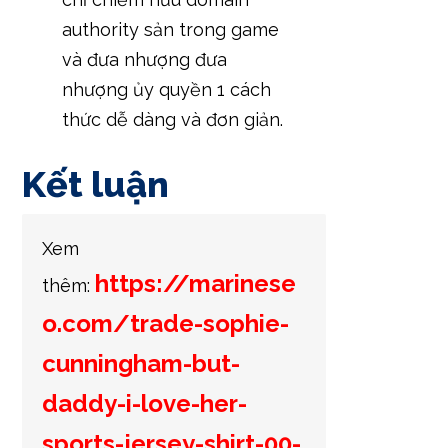
authority sản trong game
và đưa nhượng đưa
nhượng ủy quyền 1 cách
thức dễ dàng và đơn giản.
Kết luận
Xem
https://marinese
thêm:
o.com/trade-sophie-
cunningham-but-
daddy-i-love-her-
sports-jersey-shirt-00-