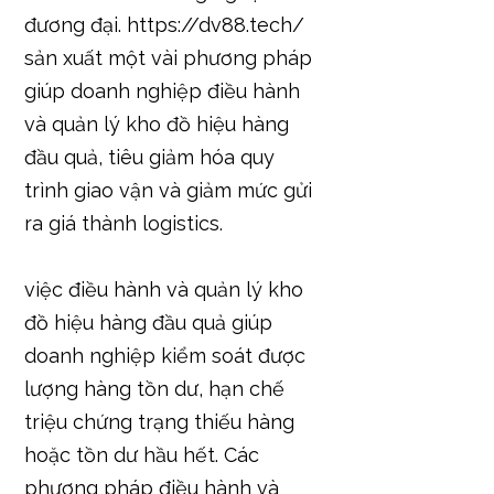
đương đại. https://dv88.tech/
sản xuất một vài phương pháp
giúp doanh nghiệp điều hành
và quản lý kho đồ hiệu hàng
đầu quả, tiêu giảm hóa quy
trình giao vận và giảm mức gửi
ra giá thành logistics.
việc điều hành và quản lý kho
đồ hiệu hàng đầu quả giúp
doanh nghiệp kiểm soát được
lượng hàng tồn dư, hạn chế
triệu chứng trạng thiếu hàng
hoặc tồn dư hầu hết. Các
phương pháp điều hành và