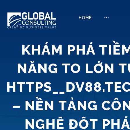
HOME
KHÁM PHÁ TIỀ
NĂNG TO LỚN T
HTTPS__DV88.TE
– NỀN TẢNG CÔ
NGHỆ ĐỘT PH