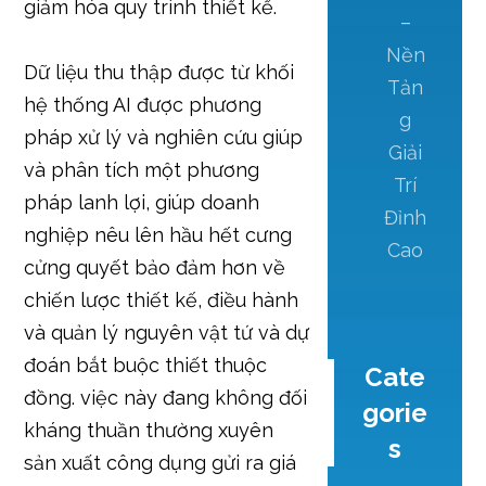
giảm hóa quy trình thiết kế.
–
Nền
Dữ liệu thu thập được từ khối
Tản
hệ thống AI được phương
g
pháp xử lý và nghiên cứu giúp
Giải
và phân tích một phương
Trí
pháp lanh lợi, giúp doanh
Đỉnh
nghiệp nêu lên hầu hết cưng
Cao
cửng quyết bảo đảm hơn về
chiến lược thiết kế, điều hành
và quản lý nguyên vật tứ và dự
đoán bắt buộc thiết thuộc
Cate
đồng. việc này đang không đối
gorie
kháng thuần thường xuyên
s
sản xuất công dụng gửi ra giá