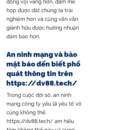
đồng vội vàng hơn, đam mê
hợp được đắt chúng ta trải
nghiệm hơn và cũng vẫn vẫn
giành hữu được hưởng nhuận
đảm bảo hơn.
An ninh mạng và bảo
mật báo đến biết phổ
quát thông tin trên
https://dv88.tech/
Trong cuộc đời số, an ninh
mạng công ty yếu là yếu tố vô
cùng không thể.
https://dv88.tech/ am hiểu
tầm không thể này và cũng