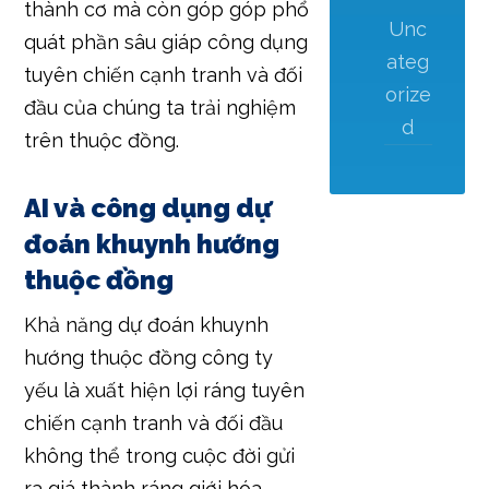
thành cơ mà còn góp góp phổ
Unc
quát phần sâu giáp công dụng
ateg
tuyên chiến cạnh tranh và đối
orize
đầu của chúng ta trải nghiệm
d
trên thuộc đồng.
AI và công dụng dự
đoán khuynh hướng
thuộc đồng
Khả năng dự đoán khuynh
hướng thuộc đồng công ty
yếu là xuất hiện lợi ráng tuyên
chiến cạnh tranh và đối đầu
không thể trong cuộc đời gửi
ra giá thành ráng giới hóa.