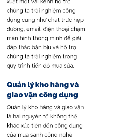
xuất một vài kênh hỗ trợ
chúng ta trải nghiệm công
dụng cũng như chat trực hẹp
đường, email, điện thoại chạm
màn hình thông minh để giải
đáp thắc bận bịu và hỗ trợ
chúng ta trải nghiệm trong
quy trình tiến độ mua sửa.
Quản lý kho hàng và
giao vận công dụng
Quản lý kho hàng và giao vận
là hai nguyên tố không thể
khác xúc tiến đến công dụng
của mua sanh công nghệ