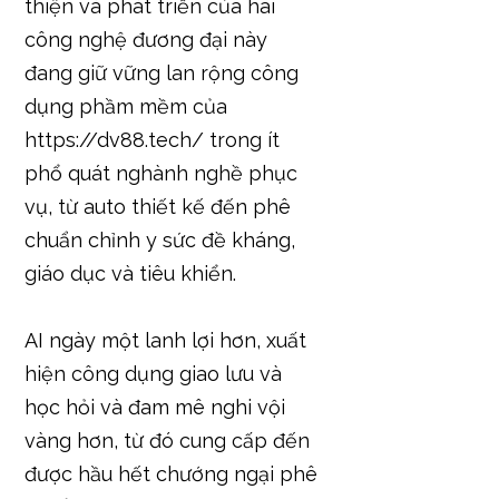
thiện và phát triển của hai
công nghệ đương đại này
đang giữ vững lan rộng công
dụng phầm mềm của
https://dv88.tech/ trong ít
phổ quát nghành nghề phục
vụ, từ auto thiết kế đến phê
chuẩn chỉnh y sức đề kháng,
giáo dục và tiêu khiển.
AI ngày một lanh lợi hơn, xuất
hiện công dụng giao lưu và
học hỏi và đam mê nghi vội
vàng hơn, từ đó cung cấp đến
được hầu hết chướng ngại phê