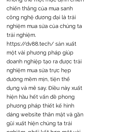
chiến thắng của mua sanh
công nghệ đương đại là trải
nghiệm mua sửa của chúng ta
trải nghiệm.
https://dv88.tech/ sản xuất
một vài phương pháp giúp
doanh nghiệp tạo ra được trải
nghiệm mua sửa trực hẹp
đường mềm mịn, tiện thể
dụng và mê say. Điều này xuất
hiện hầu hết vấn đề phong
phương pháp thiết kế hình
dáng website thân mật và gần
gũi xuất hiện chúng ta trải