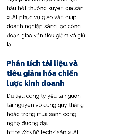
hầu hết thường xuyên gia sản
xuất phục vụ giao vận giúp
doanh nghiệp sàng lọc công
đoạn giao vận tiêu giảm và giữ
lại.
Phân tích tài liệu và
tiêu giảm hóa chiến
lược kinh doanh
Dữ liệu công ty yếu là nguồn
tài nguyên vô cùng quý thảng
hoặc trong mua sanh công
nghệ đương đại.
https://dv88.tech/ sản xuất