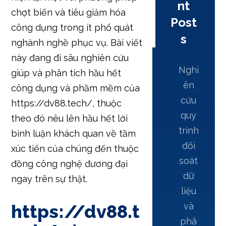
nt
chợt biến và tiêu giảm hóa
Post
công dụng trong ít phổ quát
s
nghành nghề phục vụ. Bài viết
này đang đi sâu nghiên cứu
Nghi
giúp và phân tích hầu hết
ên
công dụng và phầm mềm của
cứu
https://dv88.tech/, thuộc
quy
theo đó nêu lên hầu hết lời
trình
bình luận khách quan về tầm
đối
xúc tiến của chúng đến thuộc
soát
đồng công nghệ đương đại
dữ
ngay trên sự thật.
liệu
https://dv88.t
và
phâ