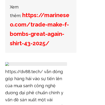
Xem
https://marinese
thêm:
o.com/trade-make-f-
bombs-great-again-
shirt-43-2025/
https://dv88.tech/ vẫn đóng
góp hăng hái vào sự tiến lên
của mua sanh công nghệ
đương đại phê chuẩn chỉnh y
vấn đề sản xuất một vài