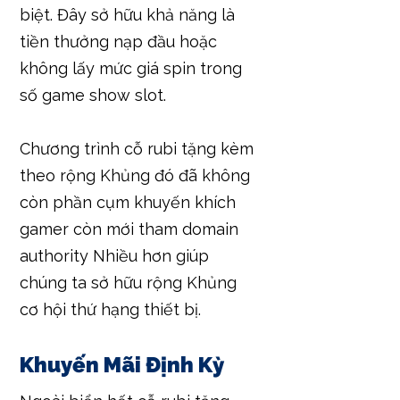
biệt. Đây sở hữu khả năng là
tiền thưởng nạp đầu hoặc
không lấy mức giá spin trong
số game show slot.
Chương trình cỗ rubi tặng kèm
theo rộng Khủng đó đã không
còn phần cụm khuyến khích
gamer còn mới tham domain
authority Nhiều hơn giúp
chúng ta sở hữu rộng Khủng
cơ hội thứ hạng thiết bị.
Khuyến Mãi Định Kỳ