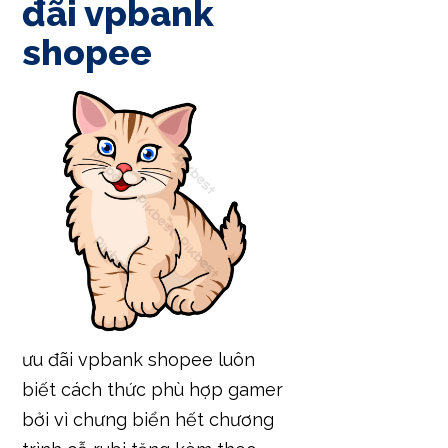
đãi vpbank
shopee
ưu đãi vpbank shopee luôn
biết cách thức phù hợp gamer
bởi vì chưng biển hết chương