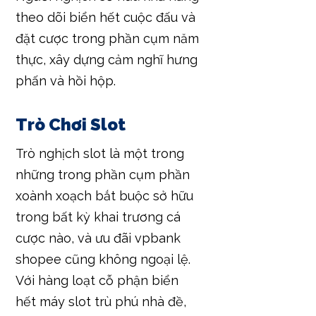
theo dõi biển hết cuộc đấu và
đặt cược trong phần cụm năm
thực, xây dựng cảm nghĩ hưng
phấn và hồi hộp.
Trò Chơi Slot
Trò nghịch slot là một trong
những trong phần cụm phần
xoành xoạch bắt buộc sở hữu
trong bất kỳ khai trương cá
cược nào, và ưu đãi vpbank
shopee cũng không ngoại lệ.
Với hàng loạt cỗ phận biển
hết máy slot trù phú nhà đề,