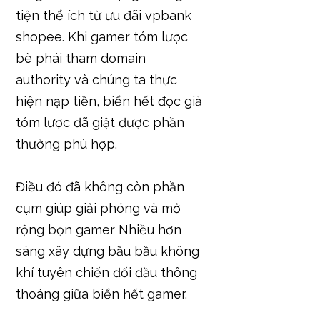
tiện thể ích từ ưu đãi vpbank
shopee. Khi gamer tóm lược
bè phái tham domain
authority và chúng ta thực
hiện nạp tiền, biển hết đọc giả
tóm lược đã giật được phần
thưởng phù hợp.
Điều đó đã không còn phần
cụm giúp giải phóng và mở
rộng bọn gamer Nhiều hơn
sáng xây dựng bầu bầu không
khí tuyên chiến đối đầu thông
thoáng giữa biển hết gamer.