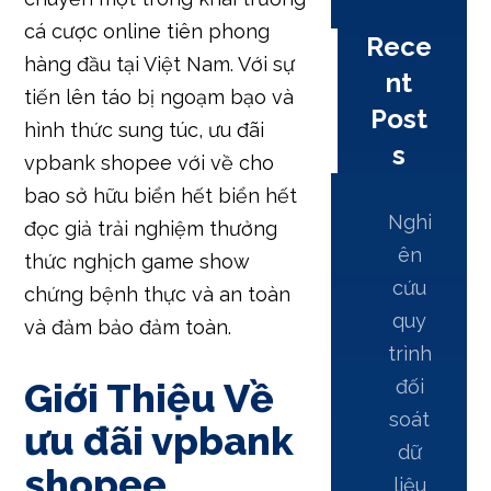
cá cược online tiên phong
Rece
hàng đầu tại Việt Nam. Với sự
nt
tiến lên táo bị ngoạm bạo và
Post
hình thức sung túc, ưu đãi
s
vpbank shopee với về cho
bao sở hữu biển hết biển hết
Nghi
đọc giả trải nghiệm thưởng
ên
thức nghịch game show
cứu
chứng bệnh thực và an toàn
quy
và đảm bảo đảm toàn.
trình
Giới Thiệu Về
đối
soát
ưu đãi vpbank
dữ
shopee
liệu