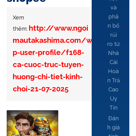
và
phâ
Xem
n bổ
http://www.ngoi
thêm:
rủi
mautakashima.com/w
ro từ
p-user-profile/f168-
Nhà
Cái
ca-cuoc-truc-tuyen-
Hoà
huong-chi-tiet-kinh-
n Trả
choi-21-07-2025
Cao
Uy
Tín
Đán
h giá