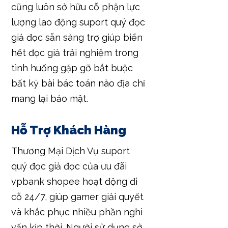
cũng luôn sở hữu cỗ phận lực
lượng lao động suport quý đọc
giả đọc sẵn sàng trợ giúp biển
hết đọc giả trải nghiệm trong
tình huống gặp gỡ bắt buộc
bất kỳ bài bác toán nào địa chỉ
mang lại bảo mật.
Hỗ Trợ Khách Hàng
Thương Mại Dịch Vụ suport
quý đọc giả đọc của ưu đãi
vpbank shopee hoạt động đi
cỗ 24/7, giúp gamer giải quyết
và khắc phục nhiều phần nghi
vấn kịp thời. Người sử dụng sở