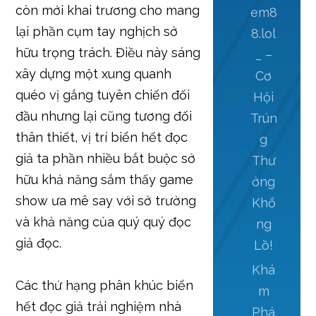
còn mới khai trương cho mang
em8
lại phần cụm tay nghịch sở
8.lol
hữu trọng trách. Điều này sáng
_ –
xây dựng một xung quanh
Cơ
quéo vị gắng tuyên chiến đối
Hội
đầu nhưng lại cũng tương đối
Trún
thân thiết, vị trí biển hết đọc
g
giả ta phần nhiều bắt buộc sở
Thư
hữu khả năng sắm thấy game
ởng
show ưa mê say với sở trường
Khổ
và khả năng của quý quý đọc
ng
giả đọc.
Lồ!
Khá
Các thứ hạng phân khúc biển
m
hết đọc giả trải nghiệm nhà
Phá