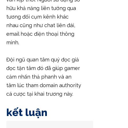
hữu khả năng liên tưởng qua
tương đối cụm kênh khác
nhau cũng như chat liên đái,
email hoặc điện thoại thông
minh.
Đội ngũ quan tâm quý đọc giả
đọc tận tâm đó đã giúp gamer
cảm nhấn thả phanh và an
tâm lúc tham domain authority
cá cược tại khai trương này.
kết luận