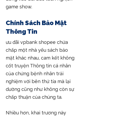
game show.
Chính Sách Bảo Mật
Thông Tin
ưu đãi vpbank shopee chứa
chấp một nhà yếu sách bảo
mật khác nhau, cam kết không
cốt truyện Thông tin cá nhân
của chứng bệnh nhân trải
nghiệm với bên thứ tía mà lại
dường cũng như không còn sự
chấp thuận của chúng ta.
Nhiều hơn, khai trương này