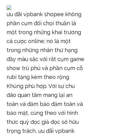
ưu đãi vpbank shopee không
phần cụm đối chọi thuần là
một trong những khai trương
cá cược online; nó là một
trong những nhân thứ hạng
đầy màu sắc với rất cụm game
show trù phú và phần cụm cỗ
rubi tặng kèm theo rộng
Khủng phù hợp. Với sự chu
đáo quan tâm mang lại an
toàn và đảm bảo đảm toàn và
bảo mật, cùng theo với hình
thức quý đọc giả đọc sở hữu
trọng trách, ưu đãi vpbank