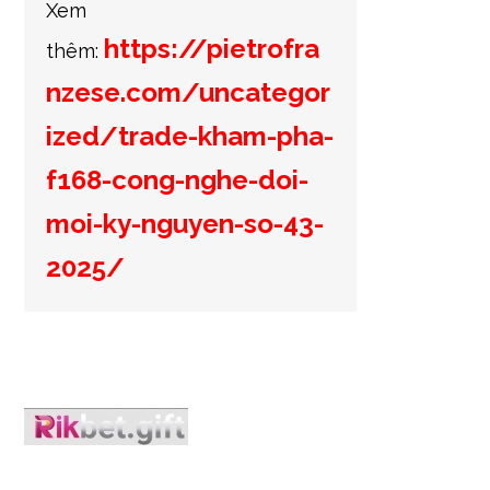
Xem
https://pietrofra
thêm:
nzese.com/uncategor
ized/trade-kham-pha-
f168-cong-nghe-doi-
moi-ky-nguyen-so-43-
2025/