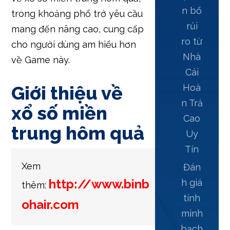
n bổ
trong khoảng phổ trở yêu cầu
rủi
mang đến nâng cao, cung cấp
ro từ
cho người dùng am hiểu hơn
Nhà
về Game này.
Cái
Giới thiệu về
Hoà
n Trả
xổ số miền
Cao
trung hôm quả
Uy
Tín
Xem
Đán
http://www.binb
h giá
thêm:
tính
ohair.com
minh
bạch