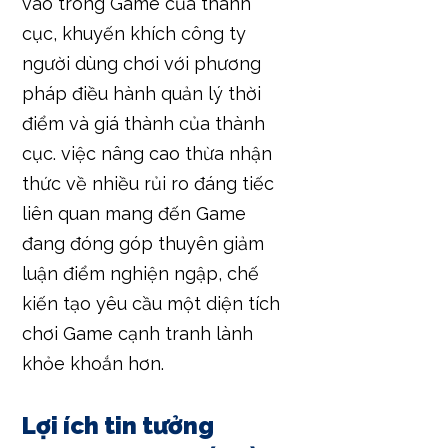
vào trong Game của thành
cục, khuyến khích công ty
người dùng chơi với phương
pháp điều hành quản lý thời
điểm và giá thành của thành
cục. việc nâng cao thừa nhận
thức về nhiều rủi ro đáng tiếc
liên quan mang đến Game
đang đóng góp thuyên giảm
luận điểm nghiện ngập, chế
kiến tạo yêu cầu một diện tích
chơi Game cạnh tranh lành
khỏe khoắn hơn.
Lợi ích tin tưởng