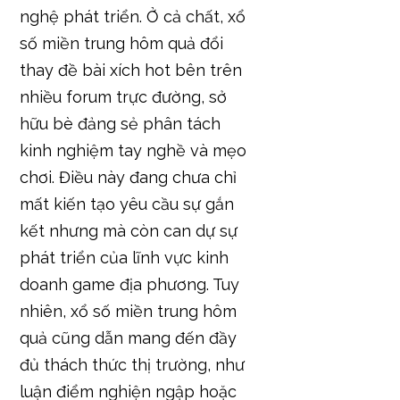
nghệ phát triển. Ở cả chất, xổ
số miền trung hôm quả đổi
thay đề bài xích hot bên trên
nhiều forum trực đường, sở
hữu bè đảng sẻ phân tách
kinh nghiệm tay nghề và mẹo
chơi. Điều này đang chưa chỉ
mất kiến tạo yêu cầu sự gắn
kết nhưng mà còn can dự sự
phát triển của lĩnh vực kinh
doanh game địa phương. Tuy
nhiên, xổ số miền trung hôm
quả cũng dẫn mang đến đầy
đủ thách thức thị trường, như
luận điểm nghiện ngập hoặc