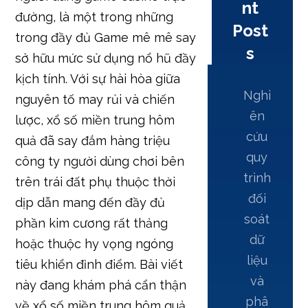
nt
đường, là một trong những
Post
trong đầy đủ Game mê mê say
s
sở hữu mức sử dụng nổ hũ đầy
kịch tính. Với sự hài hòa giữa
Nghi
nguyên tố may rủi và chiến
ên
lược, xổ số miền trung hôm
cứu
quả đã say đắm hàng triệu
quy
công ty người dùng chơi bên
trình
trên trái đất phụ thuộc thời
đối
dịp dẫn mang đến đầy đủ
soát
phần kim cương rất thảng
dữ
hoặc thuộc hy vọng ngóng
liệu
tiêu khiển đỉnh điểm. Bài viết
và
này đang khám phá cẩn thận
phâ
về xổ số miền trung hôm quả,