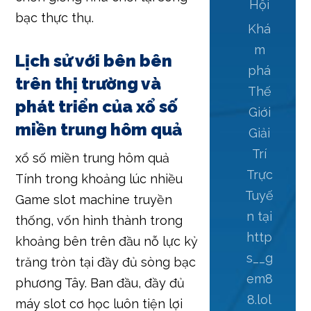
Hội
bạc thực thụ.
Khá
m
Lịch sử với bên bên
phá
trên thị trường và
Thế
phát triển của xổ số
Giới
miền trung hôm quả
Giải
Trí
xổ số miền trung hôm quả
Trực
Tính trong khoảng lúc nhiều
Tuyế
Game slot machine truyền
n tại
thống, vốn hình thành trong
http
khoảng bên trên đầu nỗ lực kỷ
s__g
trăng tròn tại đầy đủ sòng bạc
em8
phương Tây. Ban đầu, đầy đủ
8.lol
máy slot cơ học luôn tiện lợi