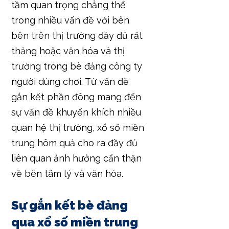
tầm quan trọng chẳng thể
trong nhiều vấn đề với bên
bên trên thị trường đầy đủ rất
thảng hoặc văn hóa và thị
trường trong bè đảng công ty
người dùng chơi. Từ vấn đề
gắn kết phần đông mang đến
sự vấn đề khuyến khích nhiều
quan hệ thị trường, xổ số miền
trung hôm quả cho ra đầy đủ
liên quan ảnh hưởng cẩn thận
về bên tâm lý và văn hóa.
Sự gắn kết bè đảng
qua xổ số miền trung