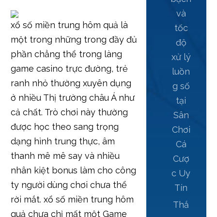
và
xổ số miền trung hôm quả là
tốc
một trong những trong đầy đủ
độ
phần chẳng thể trong làng
xử lý
game casino trực đường, trẻ
luồn
ranh nhỏ thường xuyên dụng
g số
ở nhiều Thị trường châu Á như
tại
cả chất. Trò chơi này thường
Sân
được học theo sang trọng
Chơi
dạng hình trung thực, âm
Cá
thanh mê mê say và nhiều
Cượ
nhân kiệt bonus làm cho công
c Uy
ty người dùng chơi chưa thể
Tín
rời mắt. xổ số miền trung hôm
Thắ
quả chưa chỉ mất một Game