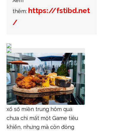
Xem
https://fstibd.net
thêm:
/
xổ số miền trung hôm quả
chưa chỉ mất một Game tiêu
khiển, nhưng mà còn đóng