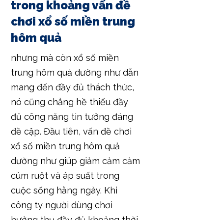
trong khoảng vấn đề
chơi xổ số miền trung
hôm quả
nhưng mà còn xổ số miền
trung hôm quả dường như dẫn
mang đến đầy đủ thách thức,
nó cũng chẳng hề thiếu đầy
đủ công năng tin tưởng đáng
đề cập. Đầu tiên, vấn đề chơi
xổ số miền trung hôm quả
dường như giúp giảm cảm cảm
cúm ruột và áp suất trong
cuộc sống hằng ngày. Khi
công ty người dùng chơi
hưởng thụ đầy đủ khoảng thời