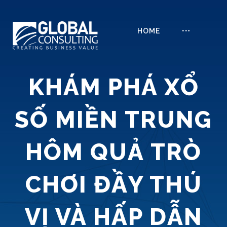
HOME
KHÁM PHÁ XỔ
SỐ MIỀN TRUNG
HÔM QUẢ TRÒ
CHƠI ĐẦY THÚ
VỊ VÀ HẤP DẪN