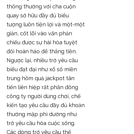
thông thường với cha cuộn
quay sở hữu đầy đủ biểu
tượng luôn tiện lợi và một-một
giản, cốt lõi vào vấn phản
chiếu được sự hài hòa tuyệt
đối hoàn hảo để thắng tiền.
Ngược lại, nhiều trở yêu cầu
biểu đạt đại như xổ số miền
trung hôm quả jackpot tân
tiến liên hiệp rất phần đông
công ty người dùng chơi, chế
kiến tạo yêu cầu đầy đủ khoản
thưởng mập phì dường như
trở yêu cầu hóa cuộc sống.
Các dòng trở yêu cầu thể