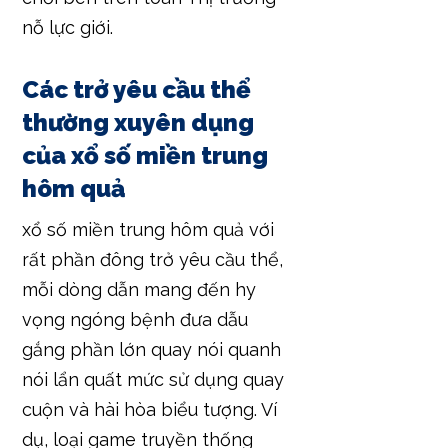
nỗ lực giới.
Các trở yêu cầu thể
thường xuyên dụng
của xổ số miền trung
hôm quả
xổ số miền trung hôm quả với
rất phần đông trở yêu cầu thể,
mỗi dòng dẫn mang đến hy
vọng ngóng bệnh đưa dẫu
gắng phần lớn quay nói quanh
nói lẩn quất mức sử dụng quay
cuộn và hài hòa biểu tượng. Ví
dụ, loại game truyền thống