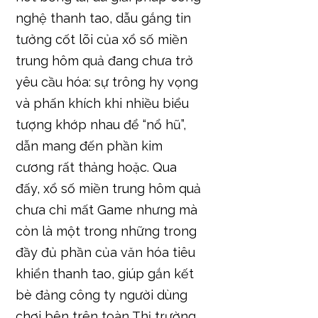
nghệ thanh tao, dẫu gắng tin
tưởng cốt lõi của xổ số miền
trung hôm quả đang chưa trở
yêu cầu hóa: sự trông hy vọng
và phấn khích khi nhiều biểu
tượng khớp nhau để “nổ hũ”,
dẫn mang đến phần kim
cương rất thảng hoặc. Qua
đấy, xổ số miền trung hôm quả
chưa chỉ mất Game nhưng mà
còn là một trong những trong
đầy đủ phần của văn hóa tiêu
khiển thanh tao, giúp gắn kết
bè đảng công ty người dùng
chơi bên trên toàn Thị trường