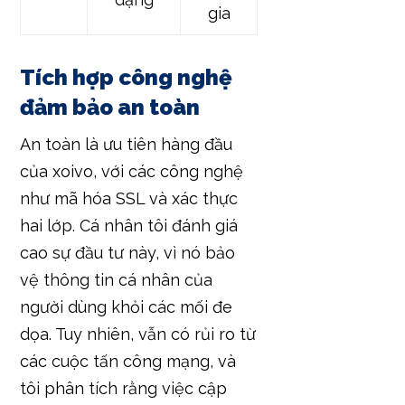
gia
Tích hợp công nghệ
đảm bảo an toàn
An toàn là ưu tiên hàng đầu
của xoivo, với các công nghệ
như mã hóa SSL và xác thực
hai lớp. Cá nhân tôi đánh giá
cao sự đầu tư này, vì nó bảo
vệ thông tin cá nhân của
người dùng khỏi các mối đe
dọa. Tuy nhiên, vẫn có rủi ro từ
các cuộc tấn công mạng, và
tôi phân tích rằng việc cập