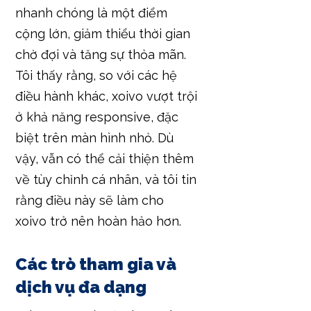
nhanh chóng là một điểm
cộng lớn, giảm thiểu thời gian
chờ đợi và tăng sự thỏa mãn.
Tôi thấy rằng, so với các hệ
điều hành khác, xoivo vượt trội
ở khả năng responsive, đặc
biệt trên màn hình nhỏ. Dù
vậy, vẫn có thể cải thiện thêm
về tùy chỉnh cá nhân, và tôi tin
rằng điều này sẽ làm cho
xoivo trở nên hoàn hảo hơn.
Các trò tham gia và
dịch vụ đa dạng