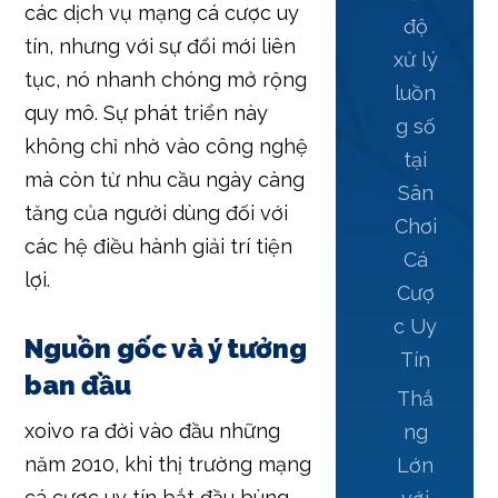
các dịch vụ mạng cá cược uy
độ
tín, nhưng với sự đổi mới liên
xử lý
tục, nó nhanh chóng mở rộng
luồn
quy mô. Sự phát triển này
g số
không chỉ nhờ vào công nghệ
tại
mà còn từ nhu cầu ngày càng
Sân
tăng của người dùng đối với
Chơi
các hệ điều hành giải trí tiện
Cá
lợi.
Cượ
c Uy
Nguồn gốc và ý tưởng
Tín
ban đầu
Thắ
xoivo ra đời vào đầu những
ng
năm 2010, khi thị trường mạng
Lớn
cá cược uy tín bắt đầu bùng