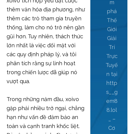
xoivo tích hợp yếu đặt cược
m
thêm văn hóa địa phương, như
phá
thêm các trò tham gia truyền
Thế
thống, làm cho nó trở nên gần
Giới
gũi hơn. Tuy nhiên, thách thức
Giải
lớn nhất là việc đối mặt với
Trí
các quy định pháp lý, và tôi
Trực
phân tích rằng sự linh hoạt
Tuyế
trong chiến lược đã giúp nó
n tại
vượt qua.
http
s__g
Trong những năm đầu, xoivo
em8
gặp phải nhiều trở ngại, chẳng
8.lol
hạn như vấn đề đảm bảo an
_ –
toàn và cạnh tranh khốc liệt.
Cơ