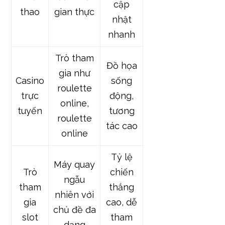
cập
thao
gian thực
nhật
nhanh
Trò tham
Đồ họa
gia như
Casino
sống
roulette
trực
động,
online,
tuyến
tương
roulette
tác cao
online
Tỷ lệ
Máy quay
Trò
chiến
ngẫu
tham
thắng
nhiên với
gia
cao, dễ
chủ đề đa
slot
tham
dạng