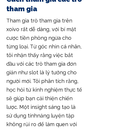
Cách tham gia các trò
tham gia
Tham gia trò tham gia trên
xoivo rất dễ dàng, với bí mật
cược tiền phòng ngừa cho
từng loại. Từ góc nhìn cá nhân,
tôi nhận thấy rằng việc bắt
đầu với các trò tham gia đơn
giản như slot là lý tưởng cho
người mới. Tôi phân tích rằng,
học hỏi từ kinh nghiệm thực tế
sẽ giúp bạn cải thiện chiến
lược. Một insight sáng tạo là
sử dụng tínhnăng luyện tập