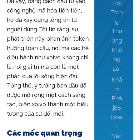
Dù vậy, bằng cách đầu tư vào
Hội
công nghệ mã hóa tiên tiến,
Trún
họ đã xây dựng lòng tin từ
g
người dùng. Tôi tin rằng, sự
Thư
phát triển này phản ánh token
ởng
hướng toàn cầu, nơi mà các hệ
Khổ
điều hành như xoivo không chỉ
ng
là nơi giải trí mà còn là một
Lồ!
phần của lối sống hiện đại.
Khá
Tổng thể, ý tưởng ban đầu đã
m
được mở rộng một cách sáng
Phá
tạo, biến xoivo thành một biểu
j88
tượng của sự đổi mới.
love
–
Các mốc quan trọng
Nền