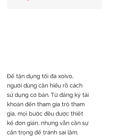
Để tận dụng tối đa xoivo,
người dùng cần hiểu rõ cách
sử dụng cơ bản. Từ đăng ký tài
khoản đến tham gia trò tham
gia, mọi bước đều được thiết
kế đơn giản, nhưng vẫn cần sự