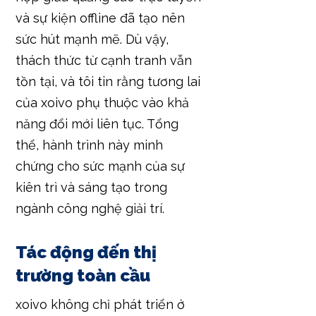
và sự kiện offline đã tạo nên
sức hút mạnh mẽ. Dù vậy,
thách thức từ cạnh tranh vẫn
tồn tại, và tôi tin rằng tương lai
của xoivo phụ thuộc vào khả
năng đổi mới liên tục. Tổng
thể, hành trình này minh
chứng cho sức mạnh của sự
kiên trì và sáng tạo trong
ngành công nghệ giải trí.
Tác động đến thị
trường toàn cầu
xoivo không chỉ phát triển ở