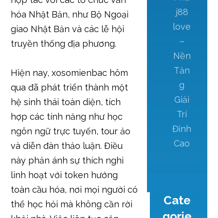
j88
hóa Nhật Bản, như Bộ Ngoại
love
giao Nhật Bản và các lễ hội
–
truyền thống địa phương.
Nền
Tản
Hiện nay, xosomienbac hôm
g
qua đã phát triển thành một
Giải
hệ sinh thái toàn diện, tích
Trí
hợp các tính năng như học
Đỉnh
ngôn ngữ trực tuyến, tour ảo
Cao
và diễn đàn thảo luận. Điều
này phản ánh sự thích nghi
linh hoạt với token hướng
toàn cầu hóa, nơi mọi người có
Cate
thể học hỏi mà không cần rời
gorie