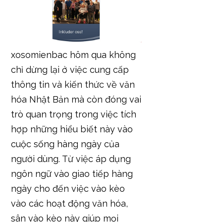
chỉ dừng lại ở việc cung cấp
thông tin và kiến thức về văn
hóa Nhật Bản mà còn đóng vai
trò quan trọng trong việc tích
hợp những hiểu biết này vào
cuộc sống hàng ngày của
người dùng. Từ việc áp dụng
ngôn ngữ vào giao tiếp hàng
ngày cho đến việc vào kèo
vào các hoạt động văn hóa,
sân vào kèo này giúp mọi
người trải nghiệm sự phong
phú của văn hóa Nhật Bản
ngay trong cuộc sống thường
nhật.