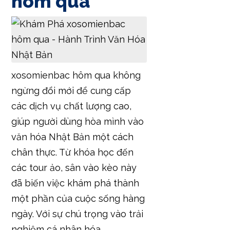
hôm qua
xosomienbac hôm qua không
ngừng đổi mới để cung cấp
các dịch vụ chất lượng cao,
giúp người dùng hòa mình vào
văn hóa Nhật Bản một cách
chân thực. Từ khóa học đến
các tour ảo, sân vào kèo này
đã biến việc khám phá thành
một phần của cuộc sống hàng
ngày. Với sự chú trọng vào trải
nghiệm cá nhân hóa,