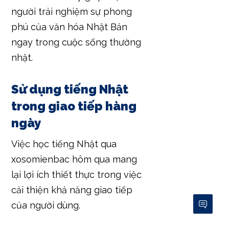
Sử dụng tiếng Nhật
trong giao tiếp hàng
ngày
Việc học tiếng Nhật qua
xosomienbac hôm qua mang
lại lợi ích thiết thực trong việc
cải thiện khả năng giao tiếp
của người dùng.
Người dùng có thể áp dụng
những kiến thức ngôn ngữ đã
học vào giao tiếp hàng ngày,
từ việc chào hỏi đơn giản đến