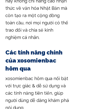
này không chỉ nâng cao nhận
thức về văn hóa Nhật Bản mà
còn tạo ra một cộng đồng
toàn cầu, nơi mọi người có thể
trao đổi và chia sẻ kinh
nghiệm cá nhân.
Các tính năng chính
của xosomienbac
hôm qua
xosomienbac hôm qua nổi bật
với trực giác & dễ sử dụng và
các tính năng tiên tiến, giúp
người dùng dễ dàng khám phá
nội dung.