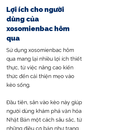
Lợi ích cho người
dùng của
xosomienbac hôm
qua
Sử dụng xosomienbac hôm
qua mang lại nhiều lợi ích thiết
thực, từ việc nâng cao kiến
thức đến cải thiện mẹo vào
kèo sống.
Đầu tiên, sân vào kèo này giúp
người dùng khám phá văn hóa
Nhật Bản một cách sâu sắc, từ
những điều cơ bản như trang