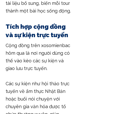
tài liệu bổ sung, biến mỗi tour
thành một bài học sống động.
Tích hợp cộng đồng
và sự kiện trực tuyến
Cộng đồng trên xosomienbac
hôm qua là nơi người dùng có
thể vào kèo các sự kiện và
giao lưu trực tuyến.
Các sự kiện như hội thảo trực
tuyến về ẩm thực Nhật Bản
hoặc buổi nói chuyện với
chuyên gia văn hóa được tổ