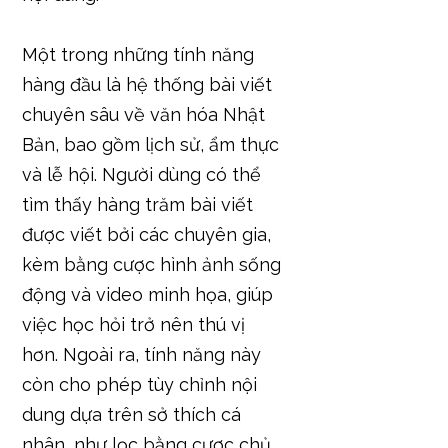
Một trong những tính năng
hàng đầu là hệ thống bài viết
chuyên sâu về văn hóa Nhật
Bản, bao gồm lịch sử, ẩm thực
và lễ hội. Người dùng có thể
tìm thấy hàng trăm bài viết
được viết bởi các chuyên gia,
kèm bằng cược hình ảnh sống
động và video minh họa, giúp
việc học hỏi trở nên thú vị
hơn. Ngoài ra, tính năng này
còn cho phép tùy chỉnh nội
dung dựa trên sở thích cá
nhân, như lọc bằng cược chủ