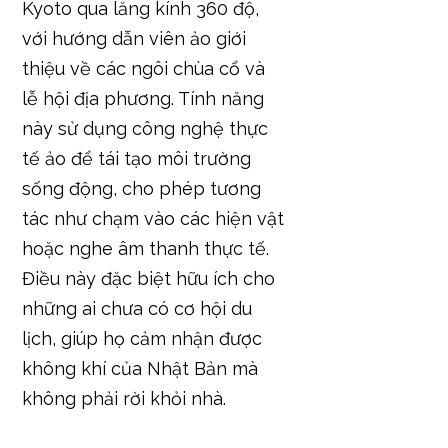
Kyoto qua lăng kính 360 độ,
với hướng dẫn viên ảo giới
thiệu về các ngôi chùa cổ và
lễ hội địa phương. Tính năng
này sử dụng công nghệ thực
tế ảo để tái tạo môi trường
sống động, cho phép tương
tác như chạm vào các hiện vật
hoặc nghe âm thanh thực tế.
Điều này đặc biệt hữu ích cho
những ai chưa có cơ hội du
lịch, giúp họ cảm nhận được
không khí của Nhật Bản mà
không phải rời khỏi nhà.