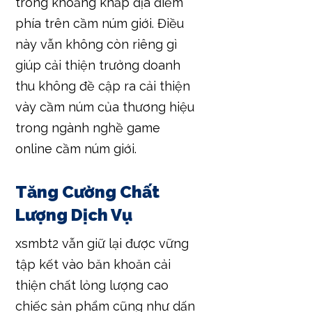
vày cầm núm của thương hiệu
trong ngành nghề game
online cầm núm giới.
Tăng Cường Chất
Lượng Dịch Vụ
xsmbt2 vẫn giữ lại được vững
tập kết vào băn khoăn cải
thiện chất lỏng lượng cao
chiếc sản phẩm cũng như dấn
mình chạm̀o trải nghiệm người
thân ứng dụng.
Nền tảng này giữ vững lắng