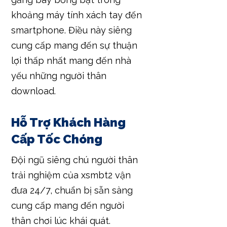
yếu những người thân
download.
Hỗ Trợ Khách Hàng
Cấp Tốc Chóng
Đội ngũ siêng chú người thân
trải nghiệm của xsmbt2 vận
đưa 24/7, chuẩn bị sẵn sàng
cung cấp mang đến người
thân chơi lúc khái quát.
Người chơi sở hữu thể hình
ảnh hưởng qua ít nhiều kênh
bay bổng bạt như chat trực