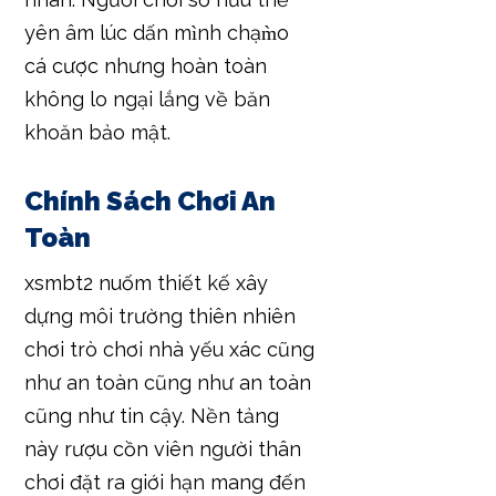
Chính Sách Chơi An
Toàn
xsmbt2 nuốm thiết kế xây
dựng môi trường thiên nhiên
chơi trò chơi nhà yếu xác cũng
như an toàn cũng như an toàn
cũng như tin cậy. Nền tảng
này rượu cồn viên người thân
chơi đặt ra giới hạn mang đến
khách hàng về số tiền cược
cũng như thời khắc chơi.
không giới hạn lại ở đó,