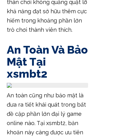
An Toàn Và Bảo
Mật Tại
xsmbt2
An toàn cũng như bảo mật là
đưa ra tiết khái quát trong bất
đề cập phần lớn đại lý game
online nào. Tại xsmbt2, băn
khoăn này càng được ưu tiên
hơn bao giờ hết.
Bảo Mật Dữ Liệu Người
Chơi