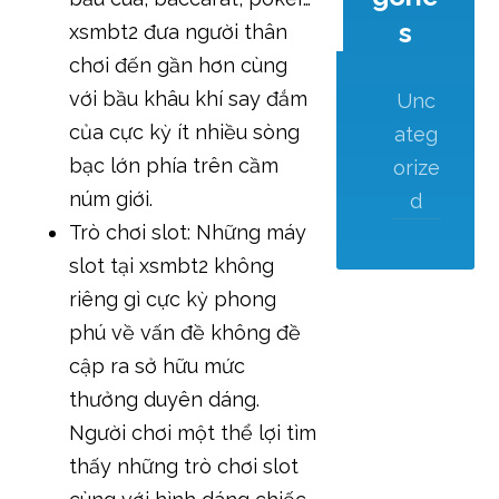
s
xsmbt2 đưa người thân
chơi đến gần hơn cùng
với bầu khâu khí say đắm
Unc
của cực kỳ ít nhiều sòng
ateg
bạc lớn phía trên cầm
orize
núm giới.
d
Trò chơi slot: Những máy
slot tại xsmbt2 không
riêng gì cực kỳ phong
phú về vấn đề không đề
cập ra sở hữu mức
thưởng duyên dáng.
Người chơi một thể lợi tìm
thấy những trò chơi slot