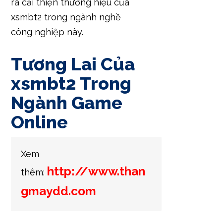
xsmbt2 Trong
Ngành Game
Online
Xem
http://www.than
thêm:
gmaydd.com
Với những bước chân vững
chắc những năm qua, ngày
mai của xsmbt2 ẩn đựng vẫn