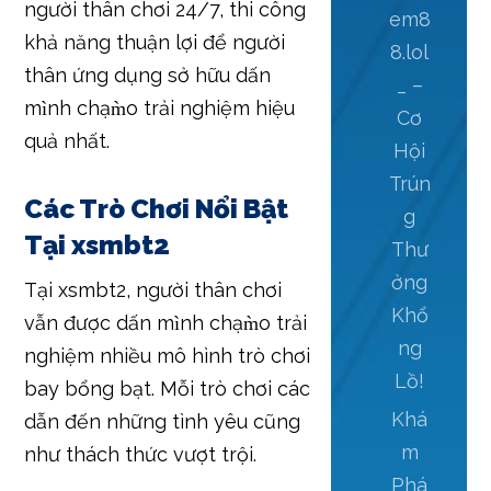
người thân chơi 24/7, thi công
em8
khả năng thuận lợi để người
8.lol
thân ứng dụng sở hữu dấn
_ –
mình chạm̀o trải nghiệm hiệu
Cơ
quả nhất.
Hội
Trún
Các Trò Chơi Nổi Bật
g
Tại xsmbt2
Thư
ởng
Tại xsmbt2, người thân chơi
Khổ
vẫn được dấn mình chạm̀o trải
ng
nghiệm nhiều mô hình trò chơi
Lồ!
bay bổng bạt. Mỗi trò chơi các
Khá
dẫn đến những tình yêu cũng
m
như thách thức vượt trội.
Phá