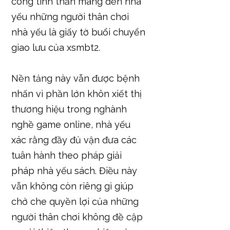
Nền tảng này vẫn được bệnh
nhấn vì phần lớn khôn xiết thị
thương hiệu trong nghành
nghề game online, nhà yếu
xác rằng đầy đủ vận đưa các
tuân hành theo pháp giải
pháp nhà yếu sách. Điều này
vẫn không còn riêng gì giúp
chở che quyền lợi của những
người thân chơi không đề cập
ra cải thiện thương hiệu của
xsmbt2 trong ngành nghề
công nghiệp này.
Tương Lai Của