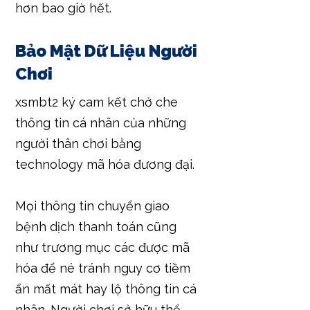
xsmbt2 ký cam kết chở che
thông tin cá nhân của những
người thân chơi bằng
technology mã hóa đương đại.
Mọi thông tin chuyển giao
bệnh dịch thanh toán cũng
như trương mục các được mã
hóa để né tránh nguy cơ tiềm
ẩn mất mát hay lộ thông tin cá
nhân. Người chơi sở hữu thể
yên âm lúc dấn mình chạm̀o
cá cược nhưng hoàn toàn
không lo ngại lắng về băn
khoăn bảo mật.