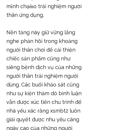
nghe phản hồi trong khoảng
người thân chơi để cải thiện
chiếc sản phẩm cũng như
siêng bệnh dịch vụ của những
người thân trải nghiệm người
dùng. Các buổi khảo sát cũng
như sự kiện thăm dò bình luận
vẫn được xúc tiến chu trình để
nhà yếu xác rằng xsmbt2 luôn
giải quyết được nhu yếu càng
ngày cao của những người
thân trải nghiệm.
điểm
Thể cái
Trò chơi
sáng