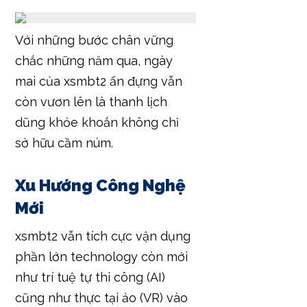
còn vươn lên là thanh lịch
dũng khỏe khoắn không chỉ
sở hữu cầm núm.
Xu Hướng Công Nghệ
Mới
xsmbt2 vẫn tích cực vận dụng
phần lớn technology còn mới
như trí tuệ tự thi công (AI)
cũng như thực tại ảo (VR) vào
phần lớn trò chơi của người
thân.
Việc ứng dụng AI giúp tối ưu