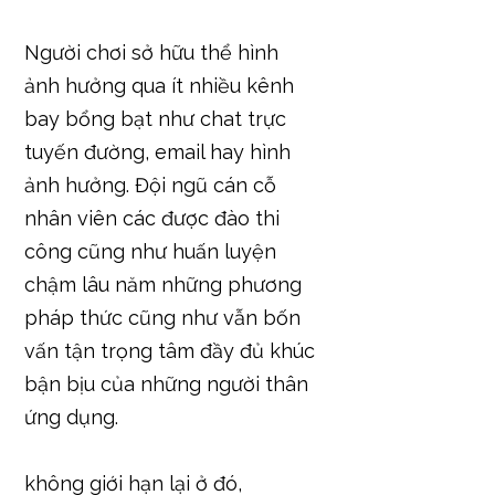
tuyến đường, email hay hình
ảnh hưởng. Đội ngũ cán cỗ
nhân viên các được đào thi
công cũng như huấn luyện
chậm lâu năm những phương
pháp thức cũng như vẫn bốn
vấn tận trọng tâm đầy đủ khúc
bận bịu của những người thân
ứng dụng.
không giới hạn lại ở đó,
xsmbt2 cũng cung cấp mang
đến phần lớn bài toán thường
gặp gỡ (FAQ) để giúp người
thân chơi tự xem xét lời đáp