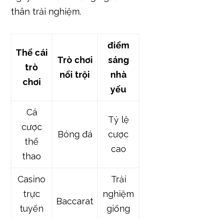
trò
nổi trội
nhà
chơi
yếu
Cá
Tỷ lệ
cược
Bóng đá
cược
thể
cao
thao
Casino
Trải
trực
nghiệm
Baccarat
tuyến
giống
đường
thật
Mega
Jackpot
Slot
Moolah
lớn