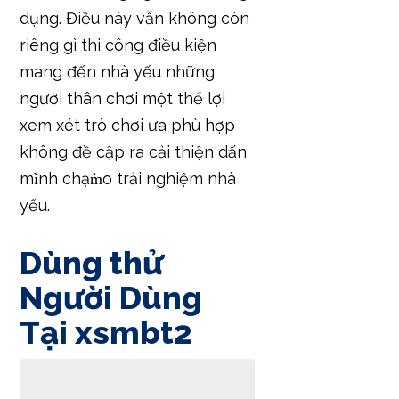
dụng. Điều này vẫn không còn
riêng gì thi công điều kiện
mang đến nhà yếu những
người thân chơi một thể lợi
xem xét trò chơi ưa phù hợp
không đề cập ra cải thiện dấn
mình chạm̀o trải nghiệm nhà
yếu.
Dùng thử
Người Dùng
Tại xsmbt2
xsmbt2 không riêng gì ưu tiên