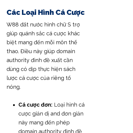
Các Loại Hình Cá Cược
W88 đất nước hình chữ S trợ
giúp quánh sắc cá cược khác
biệt mang đến mỗi môn thể
thao. Điều này giúp domain
authority đình đề xuất cần
dùng có dịp thực hiện sách
lược cá cược của riêng tổ
nóng.
Cá cược đơn:
Loại hình cá
cược giản dị and đơn giản
này mang đến phép
domain authority đình đề