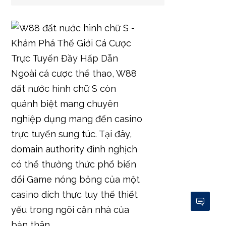
Ngoài cá cược thể thao, W88
đất nước hình chữ S còn
quánh biệt mang chuyên
nghiệp dụng mang đến casino
trực tuyến sung túc. Tại đây,
domain authority đình nghịch
có thể thưởng thức phổ biến
đổi Game nóng bỏng của một
casino đích thực tuy thế thiết
yếu trong ngôi căn nhà của
bản thân.