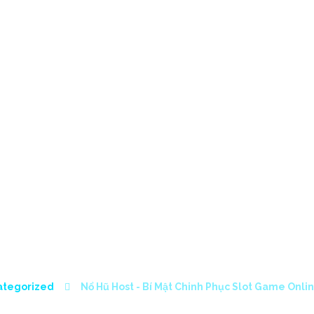
HOME
SERVICES
PROJE
 BÍ MẬT CHINH P
ONLINE HOT NHẤT
ategorized
Nổ Hũ Host - Bí Mật Chinh Phục Slot Game Onlin