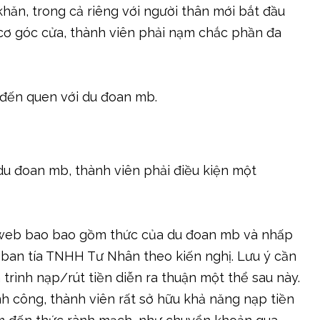
hăn, trong cả riêng với người thân mới bắt đầu
 cơ góc cửa, thành viên phải nạm chắc phần đa
 đến quen với du đoan mb.
du đoan mb, thành viên phải điều kiện một
 web bao bao gồm thức của du đoan mb và nhấp
 ban tía TNHH Tư Nhân theo kiến nghị. Lưu ý cần
 trình nạp/rút tiền diễn ra thuận một thể sau này.
h công, thành viên rất sở hữu khả năng nạp tiền