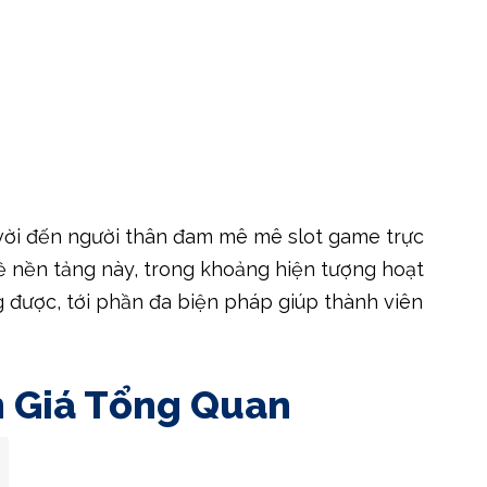
 vời đến người thân đam mê mê slot game trực
về nền tảng này, trong khoảng hiện tượng hoạt
 được, tới phần đa biện pháp giúp thành viên
h Giá Tổng Quan