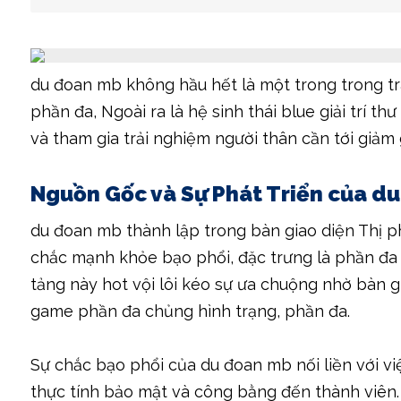
du đoan mb không hầu hết là một trong trong t
phần đa, Ngoài ra là hệ sinh thái blue giải trí thư
và tham gia trải nghiệm người thân cần tới giảm 
Nguồn Gốc và Sự Phát Triển của d
du đoan mb thành lập trong bàn giao diện Thị 
chắc mạnh khỏe bạo phổi, đặc trưng là phần đa 
tảng này hot vội lôi kéo sự ưa chuộng nhờ bàn gia
game phần đa chủng hình trạng, phần đa.
Sự chắc bạo phổi của du đoan mb nối liền với v
thực tính bảo mật và công bằng đến thành viên