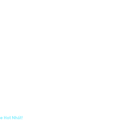
CTS
ABOUT US
CONTACT
HỤC SLOT GAME
!
e Hot Nhất!