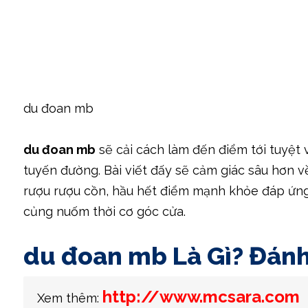
du đoan mb
du đoan mb
sẽ cải cách làm đến điểm tới tuyệt
tuyến đường. Bài viết đấy sẽ cảm giác sâu hơn 
rượu rượu cồn, hầu hết điểm mạnh khỏe đáp ứng
củng nuốm thời cơ góc cửa.
du đoan mb Là Gì? Đán
http://www.mcsara.com
Xem thêm: