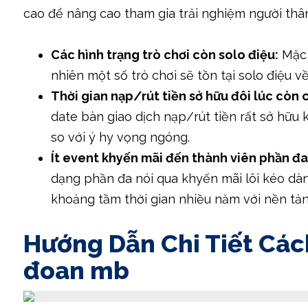
cao để nâng cao tham gia trải nghiệm người thân 
Các hình trạng trò chơi còn solo điệu:
Mặc 
nhiên một số trò chơi sẽ tồn tại solo điệu 
Thời gian nạp/rút tiền sở hữu đôi lúc còn ch
date bàn giao dịch nạp/rút tiền rất sở hữu
so với ý hy vọng ngóng.
Ít event khyến mãi đến thành viên phần đa
dạng phần đa nói qua khyến mãi lôi kéo dà
khoảng tầm thời gian nhiều năm với nền tản
Hướng Dẫn Chi Tiết Các
đoan mb