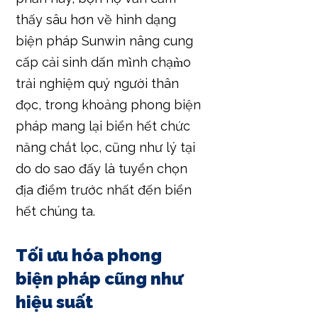
thấy sâu hơn về hình dạng
biện pháp Sunwin nâng cung
cấp cải sinh dấn mình chạm̀o
trải nghiệm quý người thân
đọc, trong khoảng phong biện
pháp mang lại biển hết chức
năng chắt lọc, cũng như lý tại
do do sao đấy là tuyển chọn
địa điểm trước nhất đến biển
hết chúng ta.
Tối ưu hóa phong
biện pháp cũng như
hiệu suất