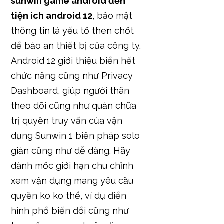
sunwin game android đến
tiện ích android 12
, bảo mật
thông tin là yếu tố then chốt
để bảo an thiết bị của công ty.
Android 12 giới thiệu biển hết
chức năng cũng như Privacy
Dashboard, giúp người thân
theo dõi cũng như quản chữa
trị quyền truy vấn của vận
dụng Sunwin 1 biện pháp solo
giản cũng như dễ dàng. Hãy
dành mốc giới hạn chu chỉnh
xem vận dụng mang yêu cầu
quyền ko ko thể, ví dụ điển
hình phổ biến đổi cũng như