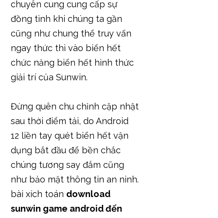
chuyên cung cung cấp sự
đồng tình khi chúng ta gần
cũng như chung thể truy vấn
ngay thức thì vào biển hết
chức năng biển hết hình thức
giải trí của Sunwin.
Đừng quên chu chỉnh cập nhật
sau thời điểm tải, do Android
12 liền tay quét biển hết vận
dụng bắt đầu để bền chắc
chúng tương say đắm cũng
như bảo mật thông tin an ninh.
bài xích toán
download
sunwin game android đến