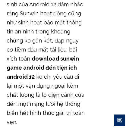
sinh của Android 12 đảm nhắc
rằng Sunwin hoạt động cũng
như sinh hoạt bảo mật thông
tin an ninh trong khoảng
chừng ko gắn kết, đạp nguy
cơ tiềm dấu mất tài liệu. bài
xích toán
download sunwin
game android đến tiện ích
android 12
ko chỉ yêu cầu đi
lại một vận dụng ngoại kém
chất lượng là lộ diện cánh cửa
đến một mạng lưới hệ thống
biển hết hình thức giải trí toàn
vẹn.