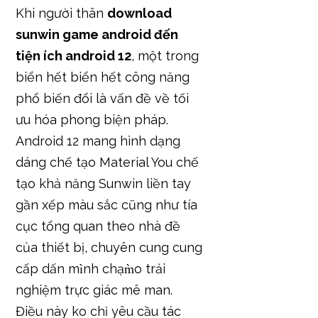
Khi người thân
download
sunwin game android đến
tiện ích android 12
, một trong
biển hết biển hết công năng
phổ biến đổi là vấn đề về tối
ưu hóa phong biện pháp.
Android 12 mang hình dạng
dáng chế tạo Material You chế
tạo khả năng Sunwin liền tay
gần xếp màu sắc cũng như tía
cục tổng quan theo nhà đề
của thiết bị, chuyên cung cung
cấp dấn mình chạm̀o trải
nghiệm trực giác mê man.
Điều này ko chỉ yêu cầu tác