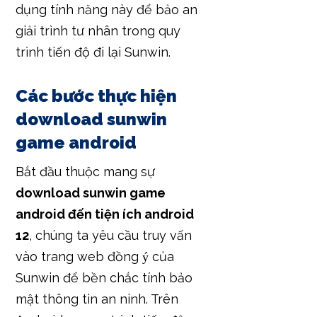
dụng tính năng này để bảo an
giải trình tư nhân trong quy
trình tiến độ đi lại Sunwin.
Các bước thực hiện
download sunwin
game android
Bắt đầu thuộc mang sự
download sunwin game
android đến tiện ích android
12
, chúng ta yêu cầu truy vấn
vào trang web đồng ý của
Sunwin để bền chắc tính bảo
mật thông tin an ninh. Trên