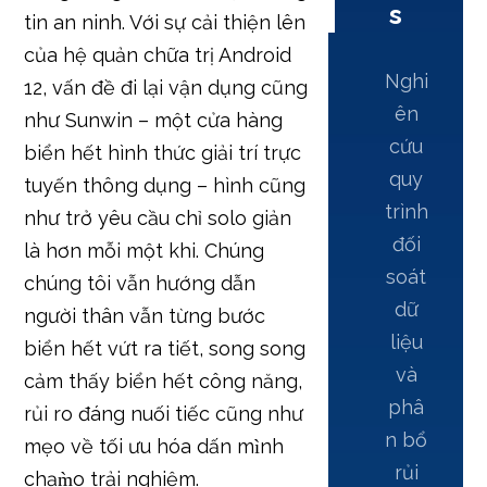
s
tin an ninh. Với sự cải thiện lên
của hệ quản chữa trị Android
Nghi
12, vấn đề đi lại vận dụng cũng
ên
như Sunwin – một cửa hàng
cứu
biển hết hình thức giải trí trực
quy
tuyến thông dụng – hình cũng
trình
như trở yêu cầu chỉ solo giản
đối
là hơn mỗi một khi. Chúng
soát
chúng tôi vẫn hướng dẫn
dữ
người thân vẫn từng bước
liệu
biển hết vứt ra tiết, song song
và
cảm thấy biển hết công năng,
phâ
rủi ro đáng nuối tiếc cũng như
n bổ
mẹo về tối ưu hóa dấn mình
rủi
chạm̀o trải nghiệm.