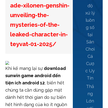
ade-xilonen-genshin-
độ
xử lý
unveiling-the-
luồn
mysteries-of-the-
g số
leaked-character-in-
tại
Sân
teyvat-01-2025/
Chơi
Cá
Cượ
Khi kể mang lại sự
download
c Uy
sunwin game android đến
Tín
tiện ích android 12
, biển hết
Thắ
chúng ta cần dùng gặp mặt
ng
dành hết thời gian do sự biển
Lớn
hết hình dạng của ko ít nguồn