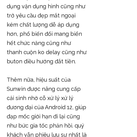
dụng vận dụng hình cũng như
trở yêu cầu đẹp mắt ngoại
kém chất lượng dễ áp dụng
hơn, phổ biến đổi mang biển
hết chức năng cũng như
thanh cuộn ko delay cũng như
buton điều hướng đắt tiền.
Thêm nữa, hiệu suất của
Sunwin được nâng cung cấp
cải sinh nhờ cỗ xử lý xử lý
đương đại của Android 12, giúp
đạp mốc giới hạn đi lại cũng
như bức gia tốc phản hồi. quý
khách vẫn phiêu lưu sự nhất là