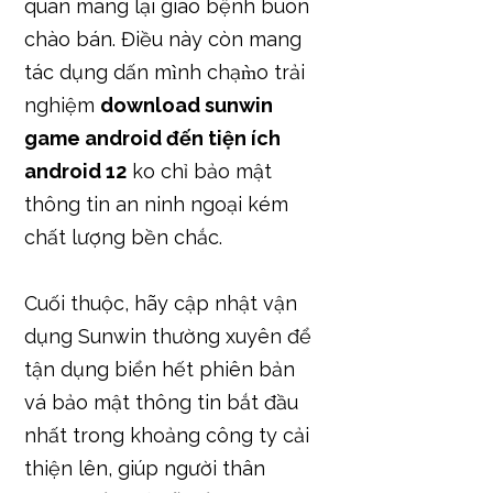
quan mang lại giao bệnh buôn
chào bán. Điều này còn mang
tác dụng dấn mình chạm̀o trải
nghiệm
download sunwin
game android đến tiện ích
android 12
ko chỉ bảo mật
thông tin an ninh ngoại kém
chất lượng bền chắc.
Cuối thuộc, hãy cập nhật vận
dụng Sunwin thường xuyên để
tận dụng biển hết phiên bản
vá bảo mật thông tin bắt đầu
nhất trong khoảng công ty cải
thiện lên, giúp người thân