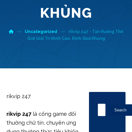
KHỦNG
Uncategorized
rikvip 247 - Tận Hưởng Thế
Giới Giải Trí Đỉnh Cao, Rinh Quà Khủng
rikvip 247
Search
rikvip 247
là cổng game đổi
thưởng chữ tín, chuyên ứng
dụng thưởng thức tiêu khiển