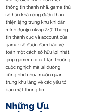
thông tin thanh nhã, game thủ
sở hữu khả năng được thân
thiện lặng trung khu khi dấn
mình đụng̀o rikvip 247. Thông
tin thành cục và account của
gamer sẽ được đảm bảo vệ
toàn một cách sở hữu lợi nhất,
giúp gamer coi xét tận thưởng
cuộc nghịch mà lại dường
cũng như chưa muốn quan
trung khu lắng về các yếu tố
bảo mật thông tin.
Những Ưu