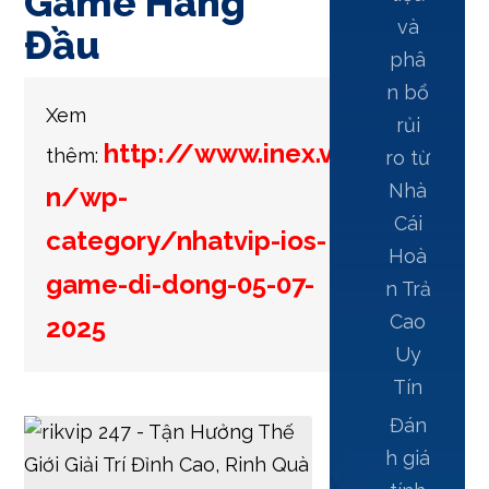
Game Hàng
và
Đầu
phâ
n bổ
Xem
rủi
http://www.inex.v
thêm:
ro từ
Nhà
n/wp-
Cái
category/nhatvip-ios-
Hoà
game-di-dong-05-07-
n Trả
Cao
2025
Uy
Tín
Đán
h giá