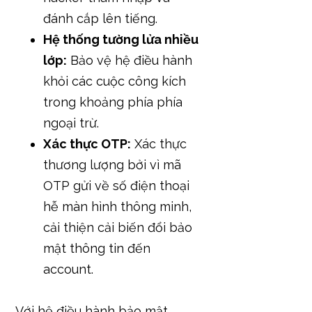
đánh cắp lên tiếng.
Hệ thống tường lửa nhiều
lớp:
Bảo vệ hệ điều hành
khỏi các cuộc công kích
trong khoảng phía phía
ngoại trừ.
Xác thực OTP:
Xác thực
thương lượng bởi vì mã
OTP gửi về số điện thoại
hễ màn hình thông minh,
cải thiện cải biến đổi bảo
mật thông tin đến
account.
Với hệ điều hành bảo mật