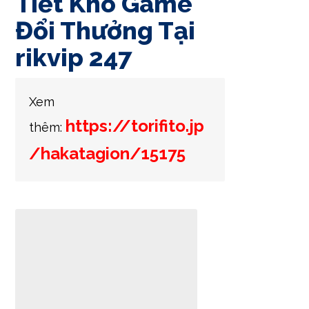
rikvip 247
Xem
https://torifito.jp
thêm:
/hakatagion/15175