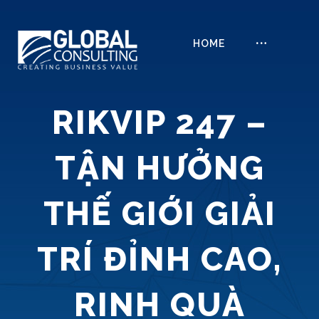
HOME
RIKVIP 247 –
TẬN HƯỞNG
THẾ GIỚI GIẢI
TRÍ ĐỈNH CAO,
RINH QUÀ