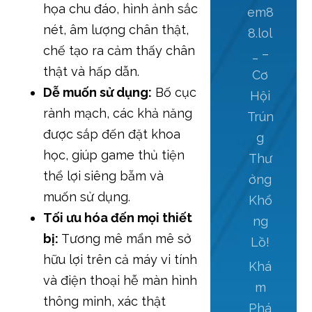
họa chu đáo, hình ảnh sắc
em8
nét, âm lượng chân thật,
8.lol
chế tạo ra cảm thấy chân
_ –
thật và hấp dẫn.
Cơ
Dễ muốn sử dụng:
Bố cục
Hội
rành mạch, các khả năng
Trún
được sắp đến đặt khoa
g
học, giúp game thủ tiện
Thư
thể lợi siêng bẵm và
ởng
muốn sử dụng.
Khổ
Tối ưu hóa đến mọi thiết
ng
bị:
Tương mê mẩn mê sở
Lồ!
hữu lợi trên cả máy vi tính
Khá
và điện thoại hễ màn hình
m
thông minh, xác thật
Phá