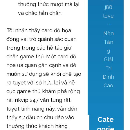
thưởng thức mượt mà lại
j88
và chắc hẳn chắn.
love
–
Tôi nhấn thấy card đồ họa
Nền
đóng vai trò quánh sắc quan
Tản
trọng trong các hễ tác giữ
g
chân game thủ. Một card đồ
Giải
họa ưa quan gần cạnh và dễ
Trí
muốn sử dụng sẽ khởi chế tạo
Đỉnh
ra tuyệt vời sở hữu lợi và hễ
Cao
cục game thủ khám phá rộng
rãi. rikvip 247 vẫn từng rất
tuyệt tính năng này, vẫn đến
thấy sự đầu cơ chu đáo vào
Cate
thưởng thức khách hàng.
gorie