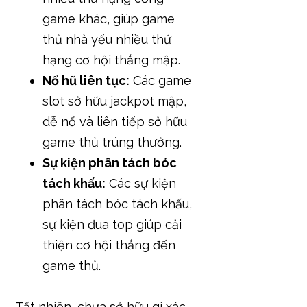
hạng cơ hội thắng mập.
Nổ hũ liên tục:
Các game
slot sở hữu jackpot mập,
dễ nổ và liên tiếp sở hữu
game thủ trúng thưởng.
Sự kiện phân tách bóc
tách khấu:
Các sự kiện
phân tách bóc tách khấu,
sự kiện đua top giúp cải
thiện cơ hội thắng đến
game thủ.
Tất nhiên, chưa sở hữu gì xác
thật 100% gamer sẽ thắng,
nhưng mà lại xác suất thắng