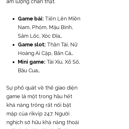
âm lượng chân thật.
Game bài:
Tiến Lên Miền
Nam, Phỏm, Mậu Binh,
Sâm Lốc, Xóc Đĩa…
Game slot:
Thần Tài, Nữ
Hoàng Ai Cập, Bắn Cá…
Mini game:
Tài Xỉu, Xổ Số,
Bầu Cua…
Sự phổ quát về thể giao diện
game là một trong hầu hết
khả năng trông rất nổi bật
mập của rikvip 247. Người
nghịch sở hữu khả năng thoải