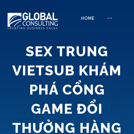
HOME
SEX TRUNG
VIETSUB KHÁM
PHÁ CỔNG
GAME ĐỔI
THƯỞNG HÀNG