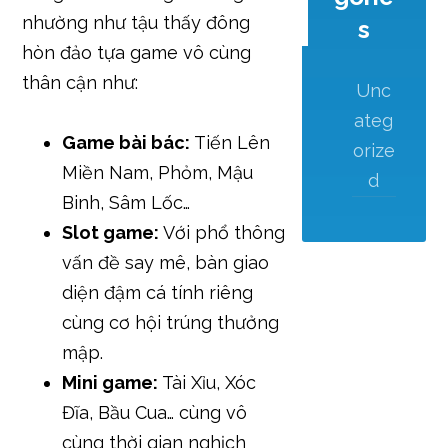
nhường như tậu thấy đông
s
hòn đảo tựa game vô cùng
thân cận như:
Unc
ateg
Game bài bác:
Tiến Lên
orize
Miền Nam, Phỏm, Mậu
d
Binh, Sâm Lốc…
Slot game:
Với phổ thông
vấn đề say mê, bàn giao
diện đậm cá tính riêng
cùng cơ hội trúng thưởng
mập.
Mini game:
Tài Xỉu, Xóc
Đĩa, Bầu Cua… cùng vô
cùng thời gian nghịch