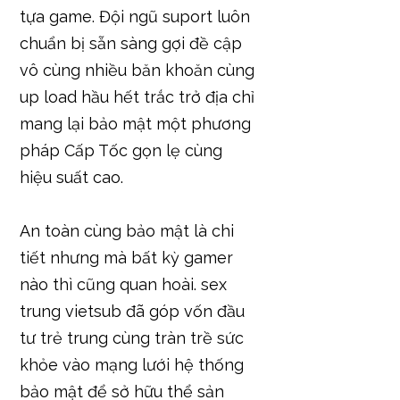
tựa game. Đội ngũ suport luôn
chuẩn bị sẵn sàng gợi đề cập
vô cùng nhiều băn khoăn cùng
up load hầu hết trắc trở địa chỉ
mang lại bảo mật một phương
pháp Cấp Tốc gọn lẹ cùng
hiệu suất cao.
An toàn cùng bảo mật là chi
tiết nhưng mà bất kỳ gamer
nào thì cũng quan hoài. sex
trung vietsub đã góp vốn đầu
tư trẻ trung cùng tràn trề sức
khỏe vào mạng lưới hệ thống
bảo mật để sở hữu thể sản