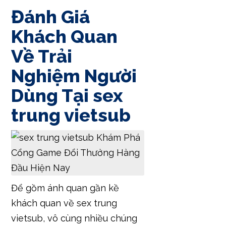
Đánh Giá
Khách Quan
Về Trải
Nghiệm Người
Dùng Tại sex
trung vietsub
Để gồm ánh quan gần kề
khách quan về sex trung
vietsub, vô cùng nhiều chúng