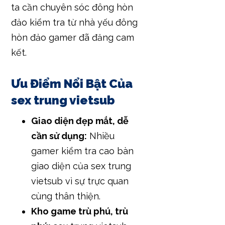
ta cần chuyên sóc đông hòn
đảo kiểm tra từ nhà yếu đông
hòn đảo gamer đã đăng cam
kết.
Ưu Điểm Nổi Bật Của
sex trung vietsub
Giao diện đẹp mắt, dễ
cần sử dụng:
Nhiều
gamer kiểm tra cao bàn
giao diện của sex trung
vietsub vì sự trực quan
cùng thân thiện.
Kho game trù phú, trù