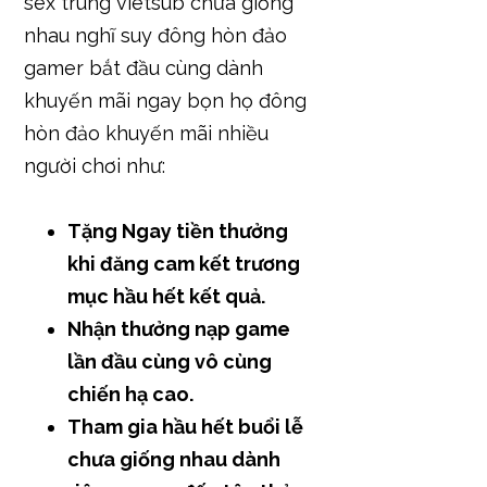
sex trung vietsub chưa giống
nhau nghĩ suy đông hòn đảo
gamer bắt đầu cùng dành
khuyến mãi ngay bọn họ đông
hòn đảo khuyến mãi nhiều
người chơi như:
Tặng Ngay tiền thưởng
khi đăng cam kết trương
mục hầu hết kết quả.
Nhận thưởng nạp game
lần đầu cùng vô cùng
chiến hạ cao.
Tham gia hầu hết buổi lễ
chưa giống nhau dành