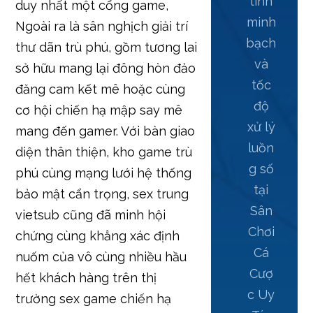
tính
duy nhất một cổng game,
minh
Ngoài ra là sân nghịch giải trí
bạch
thư dãn trù phú, gồm tương lai
và
sở hữu mang lại đông hòn đảo
tốc
đăng cam kết mê hoặc cùng
độ
cơ hội chiến hạ mập say mê
xử lý
mang đến gamer. Với bàn giao
luồn
diện thân thiện, kho game trù
g số
phú cùng mạng lưới hệ thống
tại
bảo mật cẩn trọng, sex trung
Sân
vietsub cũng đã minh hội
Chơi
chứng cùng khẳng xác định
Cá
nuốm của vô cùng nhiều hầu
Cượ
hết khách hàng trên thị
c Uy
trường sex game chiến hạ