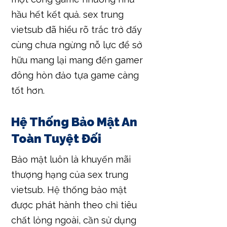
hầu hết kết quả. sex trung
vietsub đã hiểu rõ trắc trở đấy
cùng chưa ngừng nỗ lực để sở
hữu mang lại mang đến gamer
đông hòn đảo tựa game càng
tốt hơn.
Hệ Thống Bảo Mật An
Toàn Tuyệt Đối
Bảo mật luôn là khuyến mãi
thượng hạng của sex trung
vietsub. Hệ thống bảo mật
được phát hành theo chỉ tiêu
chất lỏng ngoài, cần sử dụng