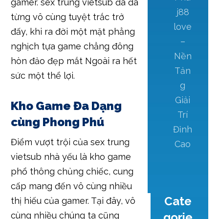
gamer. sex trung vietsub đã đã
j88
từng vô cùng tuyệt trắc trở
love
đấy, khi ra đời một mặt phẳng
–
nghịch tựa game chẳng đông
Nền
hòn đảo đẹp mắt Ngoài ra hết
Tản
sức một thể lợi.
g
Giải
Kho Game Đa Dạng
Trí
cùng Phong Phú
Đỉnh
Điểm vượt trội của sex trung
Cao
vietsub nhà yếu là kho game
phổ thông chủng chiếc, cung
cấp mang đến vô cùng nhiều
Cate
thị hiếu của gamer. Tại đây, vô
gorie
cùng nhiều chúng ta cũng