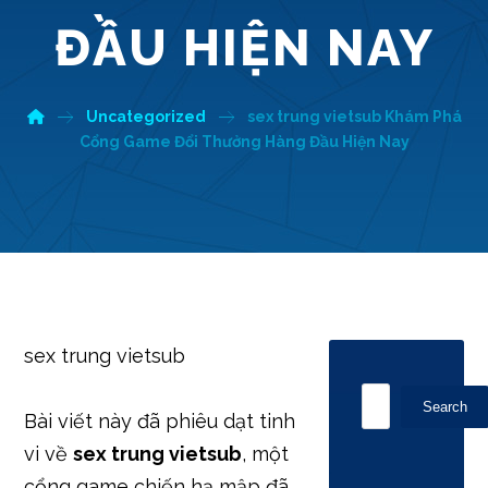
ĐẦU HIỆN NAY
Uncategorized
sex trung vietsub Khám Phá
Cổng Game Đổi Thưởng Hàng Đầu Hiện Nay
sex trung vietsub
Search
Bài viết này đã phiêu dạt tinh
vi về
sex trung vietsub
, một
cổng game chiến hạ mập đã