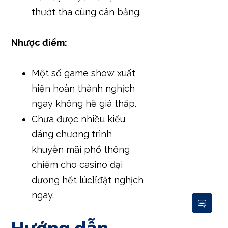
thướt tha cùng cân bằng.
Nhược điểm:
Một số game show xuất
hiện hoàn thành nghịch
ngay không hề giá thấp.
Chưa được nhiều kiểu
dáng chương trình
khuyễn mãi phổ thông
chiếm cho casino đại
dương hết lúc}{đặt nghịch
ngay.