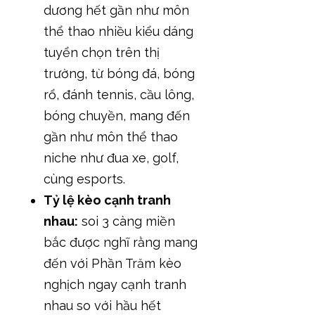
dương hết gần như môn
thể thao nhiều kiểu dáng
tuyển chọn trên thị
trường, từ bóng đá, bóng
rổ, đánh tennis, cầu lông,
bóng chuyền, mang đến
gần như môn thể thao
niche như đua xe, golf,
cùng esports.
Tỷ lệ kèo cạnh tranh
nhau:
soi 3 càng miền
bắc được nghĩ rằng mang
đến với Phần Trăm kèo
nghịch ngay cạnh tranh
nhau so với hầu hết