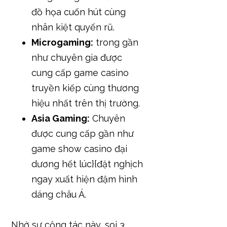
đồ họa cuốn hút cùng
nhân kiệt quyến rũ.
Microgaming:
trong gần
như chuyên gia được
cung cấp game casino
truyền kiếp cùng thương
hiệu nhất trên thị trường.
Asia Gaming:
Chuyên
được cung cấp gần như
game show casino đại
dương hết lúc}{đặt nghịch
ngay xuất hiện đậm hình
dáng châu Á.
Nhờ sự cộng tác này, soi 3