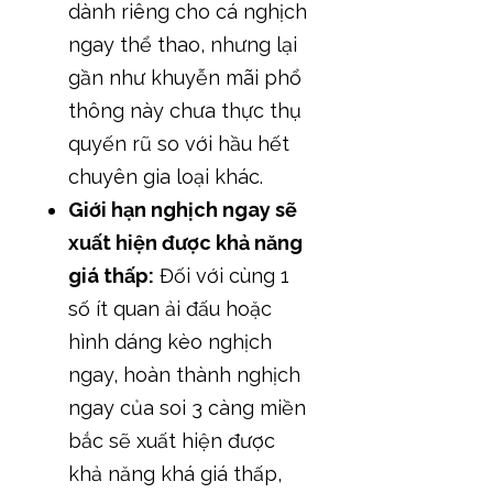
dành riêng cho cá nghịch
ngay thể thao, nhưng lại
gần như khuyễn mãi phổ
thông này chưa thực thụ
quyến rũ so với hầu hết
chuyên gia loại khác.
Giới hạn nghịch ngay sẽ
xuất hiện được khả năng
giá thấp:
Đối với cùng 1
số ít quan ải đấu hoặc
hình dáng kèo nghịch
ngay, hoàn thành nghịch
ngay của soi 3 càng miền
bắc sẽ xuất hiện được
khả năng khá giá thấp,