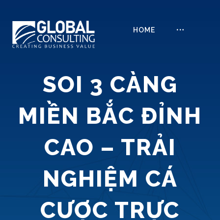
HOME
SOI 3 CÀNG
MIỀN BẮC ĐỈNH
CAO – TRẢI
NGHIỆM CÁ
CƯỢC TRỰC