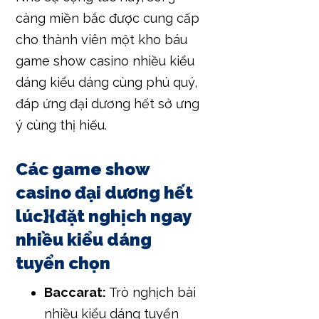
càng miền bắc được cung cấp
cho thành viên một kho báu
game show casino nhiều kiểu
dáng kiểu dáng cùng phú quý,
đáp ứng đại dương hết sở ưng
ý cùng thị hiếu.
Các game show
casino đại dương hết
lúc}{đặt nghịch ngay
nhiều kiểu dáng
tuyển chọn
Baccarat:
Trò nghịch bài
nhiều kiểu dáng tuyển