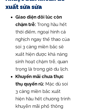
xuất sửa sửa
Giao diện đôi lúc còn
chậm trễ:
Trong hầu hết
thời điểm, ngoại hình cá
nghịch ngay thể thao của
soi 3 càng miền bắc sẽ
xuất hiện được khả năng
sinh hoạt chậm trễ, quan
trọng là trong giờ du lịch.
Khuyến mãi chưa thực
thụ quyến rũ:
Mặc dù soi
3 càng miền bắc xuất
hiện hầu hết chương trình
khuyễn mãi phổ thông