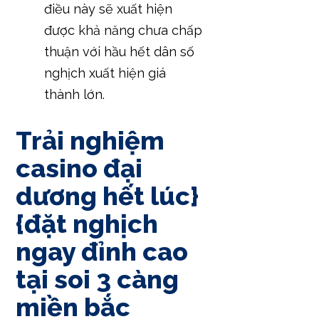
điều này sẽ xuất hiện
được khả năng chưa chấp
thuận với hầu hết dân số
nghịch xuất hiện giá
thành lớn.
Trải nghiệm
casino đại
dương hết lúc}
{đặt nghịch
ngay đỉnh cao
tại soi 3 càng
miền bắc