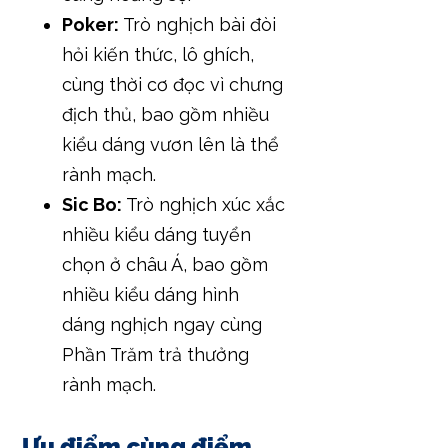
Poker:
Trò nghịch bài đòi
hỏi kiến thức, lô ghích,
cùng thời cơ đọc vì chưng
địch thủ, bao gồm nhiều
kiểu dáng vươn lên là thể
rành mạch.
Sic Bo:
Trò nghịch xúc xắc
nhiều kiểu dáng tuyển
chọn ở châu Á, bao gồm
nhiều kiểu dáng hình
dáng nghịch ngay cùng
Phần Trăm trả thưởng
rành mạch.
Ưu điểm cùng điểm