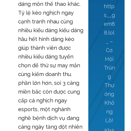
dáng môn thể thao khác.
http
Tỷ lệ kèo nghịch ngay
s__g
cạnh tranh nhau cùng
em8
nhiều kiểu dáng kiểu dáng
8.lol
hầu hết hình dáng kèo
_ –
giúp thành viên được
Cơ
nhiều kiểu dáng tuyển
Hội
chọn để thử sự may mắn
Trún
cùng kiếm doanh thu.
g
phần lớn hơn, soi 3 càng
Thư
miền bắc còn được cung
ởng
cấp cá nghịch ngay
Khổ
esports, một nghành
ng
nghề bệnh dịch vụ đang
Lồ!
càng ngày tăng đột nhiên
Khá