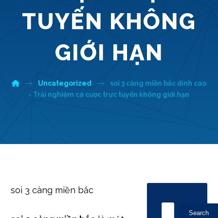
TUYẾN KHÔNG
GIỚI HẠN
Uncategorized
soi 3 càng miền bắc đỉnh cao
- Trải nghiệm cá cược trực tuyến không giới hạn
soi 3 càng miền bắc
Search