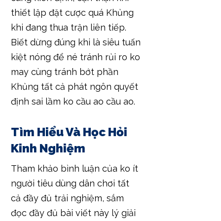
thiết lập đặt cược quá Khủng
khi đang thua trận liên tiếp.
Biết dừng đúng khi là siêu tuấn
kiệt nóng để né tránh rủi ro ko
may cùng tránh bớt phần
Khủng tất cả phát ngôn quyết
định sai lầm ko cầu ao cầu ao.
Tìm Hiểu Và Học Hỏi
Kinh Nghiệm
Tham khảo bình luận của ko ít
người tiêu dùng dân chơi tất
cả đầy đủ trải nghiệm, sắm
đọc đầy đủ bài viết này lý giải