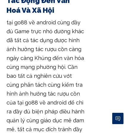
Tác Động Đến Văn
Hoá Và Xã Hội
tại go88 về android cùng đầy
đủ Game trực nhỏ đường khác
đã tất cả tác dụng được hình
ảnh hưởng tác rượu cồn càng
ngày càng Khủng đến văn hóa
cùng mạng phường hội. Cần
bao tất cả nghiên cứu vớt
cùng phân tách cùng kiểm tra
hình ảnh hưởng tác rượu cồn
của tại go88 về android để chỉ
ra đầy đủ biện pháp điều hành
quản lý cùng giáo dục mê đam
mê, tất cả mục đích tránh đầy