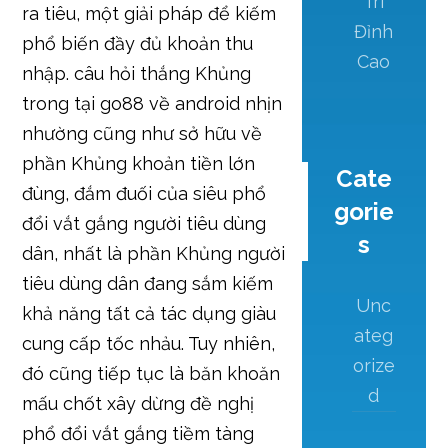
Trí
ra tiêu, một giải pháp để kiếm
Đỉnh
phổ biến đầy đủ khoản thu
Cao
nhập. câu hỏi thắng Khủng
trong tại go88 về android nhịn
nhường cũng như sở hữu về
phần Khủng khoản tiền lớn
Cate
đùng, đắm đuối của siêu phổ
gorie
đổi vắt gắng người tiêu dùng
s
dân, nhất là phần Khủng người
tiêu dùng dân đang sắm kiếm
Unc
khả năng tất cả tác dụng giàu
ateg
cung cấp tốc nhảu. Tuy nhiên,
orize
đó cũng tiếp tục là băn khoăn
d
mấu chốt xây dừng đề nghị
phổ đổi vắt gắng tiềm tàng