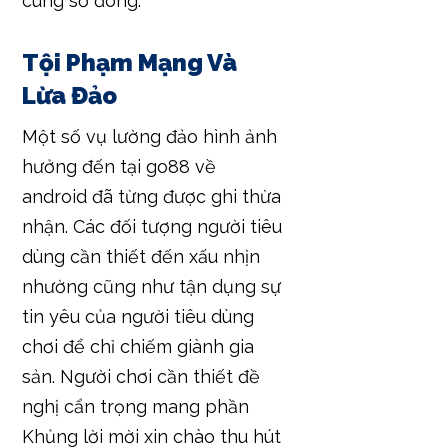
cùng số đông.
Tội Phạm Mạng Và
Lừa Đảo
Một số vụ lường đảo hình ảnh
hưởng đến tại go88 về
android đã từng được ghi thừa
nhận. Các đối tượng người tiêu
dùng cần thiết đến xấu nhịn
nhường cũng như tận dụng sự
tin yêu của người tiêu dùng
chơi để chỉ chiếm giành gia
sản. Người chơi cần thiết đề
nghị cẩn trọng mang phần
Khủng lời mời xin chào thu hút