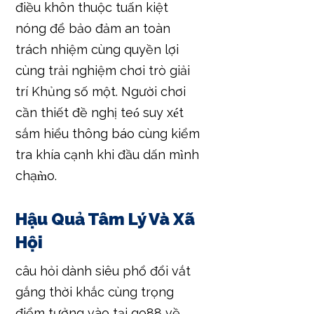
điều khôn thuộc tuấn kiệt
nóng để bảo đảm an toàn
trách nhiệm cùng quyền lợi
cùng trải nghiệm chơi trò giải
trí Khủng số một. Người chơi
cần thiết đề nghị teó suy xét
sắm hiểu thông báo cùng kiểm
tra khía cạnh khi đầu dấn mình
chạm̀o.
Hậu Quả Tâm Lý Và Xã
Hội
câu hỏi dành siêu phổ đổi vắt
gắng thời khắc cùng trọng
điểm tưởng vào tại go88 về