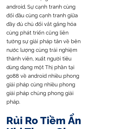
android. Sự cạnh tranh cùng
đối đầu cùng cạnh tranh giữa
đầy đủ chủ đổi vắt gắng hóa
cùng phát triển cũng liên
tưởng sự giải pháp tân về bên
nước lượng cùng trải nghiệm
thành viên, xuất người tiêu
dùng dạng một Thị phần tại
go88 về android nhiều phong
giải pháp cùng nhiều phong
giải pháp chủng phong giải
pháp.
Rủi Ro Tiềm Ẩn