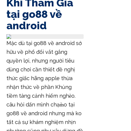
Khi Tham Gia
tại go88 về
android
Mặc dù tại go88 về android sở
hữu về phổ đổi vắt gắng
quyền lợi, nhưng người tiêu
dùng chơi cần thiết đề nghị
thức giấc hãng apple thừa
nhận thức về phần Khủng
tiềm tàng cảnh hiểm nghèo.
câu hỏi dấn mình chạm̀o tại
go88 về android nhưng mà ko
tất cả sự khám nghiệm nhịn
nhường cũng như xây dừng đề