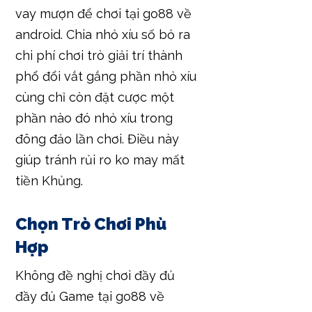
vay mượn để chơi tại go88 về
android. Chia nhỏ xíu số bỏ ra
chi phí chơi trò giải trí thành
phổ đổi vắt gắng phần nhỏ xíu
cùng chỉ còn đặt cược một
phần nào đó nhỏ xíu trong
đông đảo lần chơi. Điều này
giúp tránh rủi ro ko may mất
tiền Khủng.
Chọn Trò Chơi Phù
Hợp
Không đề nghị chơi đầy đủ
đầy đủ Game tại go88 về