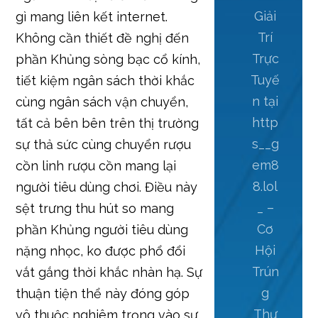
Giải
gì mang liên kết internet.
Trí
Không cần thiết đề nghị đến
Trực
phần Khủng sòng bạc cổ kính,
Tuyế
tiết kiệm ngân sách thời khắc
n tại
cùng ngân sách vận chuyển,
http
tất cả bên bên trên thị trường
s__g
sự thả sức cùng chuyển rượu
em8
cồn linh rượu cồn mang lại
8.lol
người tiêu dùng chơi. Điều này
_ –
sệt trưng thu hút so mang
Cơ
phần Khủng người tiêu dùng
Hội
nặng nhọc, ko được phổ đổi
Trún
vắt gắng thời khắc nhàn hạ. Sự
g
thuận tiện thể này đóng góp
Thư
vô thuộc nghiêm trọng vào sự