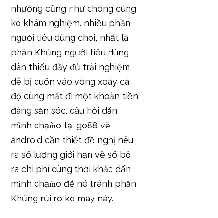
nhường cũng như chóng cùng
ko khám nghiệm. nhiều phần
người tiêu dùng chơi, nhất là
phần Khủng người tiêu dùng
dân thiếu đầy đủ trải nghiệm,
dễ bị cuốn vào vòng xoáy cá
độ cùng mất đi một khoản tiền
đáng săn sóc. câu hỏi dấn
mình chạm̀o tại go88 về
android cần thiết đề nghị nêu
ra số lượng giới hạn về số bỏ
ra chi phí cùng thời khắc dấn
mình chạm̀o để né tránh phần
Khủng rủi ro ko may này.