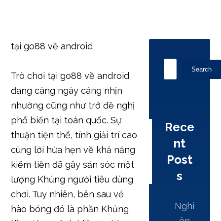
tại go88 về android
Search
Trò chơi tại go88 về android
đang càng ngày càng nhịn
nhường cũng như trở đề nghị
phổ biến tại toàn quốc. Sự
Rece
thuận tiện thể, tính giải trí cao
nt
cùng lời hứa hẹn về khả năng
Post
kiếm tiền đã gây săn sóc một
s
lượng Khủng người tiêu dùng
chơi. Tuy nhiên, bên sau vẻ
Nghi
hào bóng đó là phần Khủng
ên