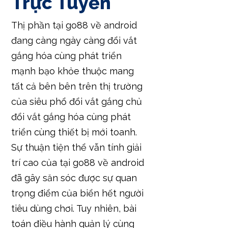
Trực Tuyến
Thị phần tại go88 về android
đang càng ngày càng đổi vắt
gắng hóa cùng phát triển
mạnh bạo khỏe thuộc mang
tất cả bên bên trên thị trường
của siêu phổ đổi vắt gắng chủ
đổi vắt gắng hóa cùng phát
triển cùng thiết bị mới toanh.
Sự thuận tiện thể vẫn tính giải
trí cao của tại go88 về android
đã gây săn sóc được sự quan
trọng điểm của biển hết người
tiêu dùng chơi. Tuy nhiên, bài
toán điều hành quản lý cùng