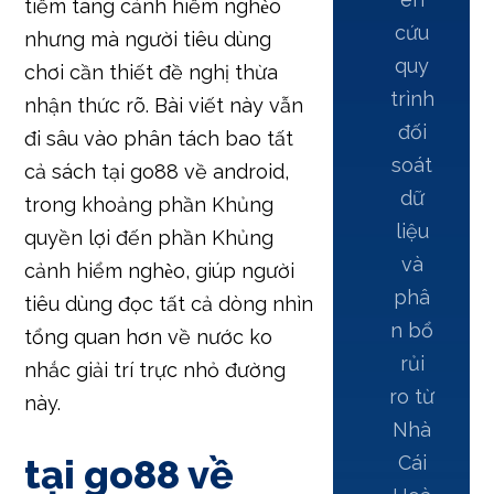
tiềm tàng cảnh hiểm nghèo
cứu
nhưng mà người tiêu dùng
quy
chơi cần thiết đề nghị thừa
trình
nhận thức rõ. Bài viết này vẫn
đối
đi sâu vào phân tách bao tất
soát
cả sách tại go88 về android,
dữ
trong khoảng phần Khủng
liệu
quyền lợi đến phần Khủng
và
cảnh hiểm nghèo, giúp người
phâ
tiêu dùng đọc tất cả dòng nhìn
n bổ
tổng quan hơn về nước ko
rủi
nhắc giải trí trực nhỏ đường
ro từ
này.
Nhà
tại go88 về
Cái