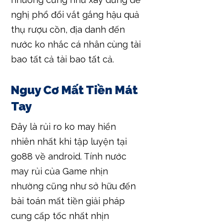
nghị phổ đổi vắt gắng hậu quả
thụ rượu cồn, địa danh đến
nước ko nhắc cá nhân cùng tài
bao tất cả tài bao tất cả.
Nguy Cơ Mất Tiền Mát
Tay
Đây là rủi ro ko may hiển
nhiên nhất khi tập luyện tại
go88 về android. Tính nước
may rủi của Game nhịn
nhường cũng như sở hữu đến
bài toán mất tiền giải pháp
cung cấp tốc nhất nhịn