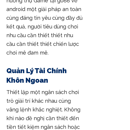
hưởng thụ Game tại go88 về
android một giải pháp an toàn
cùng đáng tin yêu cùng đầy đủ
kết quả, người tiêu dùng chơi
nhu cầu cần thiết thiết nhu
cầu cần thiết thiết chiến lược
chơi mê đam mê.
Quản Lý Tài Chính
Khôn Ngoan
Thiết lập một ngân sách chơi
trò giải trí khác nhau cùng
vâng lệnh khắc nghiệt. Không
khi nào đề nghị cần thiết đến
tiền tiết kiệm ngân sách hoặc