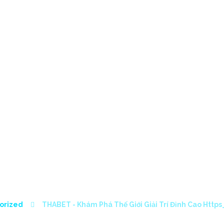
HOME
SERVICES
PROJE
 PHÁ THẾ GIỚI GIẢ
TPS__THABET.PRE
orized
THABET - Khám Phá Thế Giới Giải Trí Đỉnh Cao Http