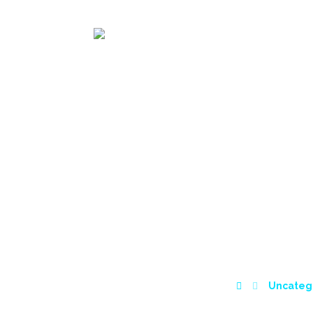
THABET – KHÁM
HT
Uncateg