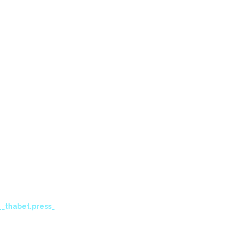
CTS
ABOUT US
CONTACT
I TRÍ ĐỈNH CAO
SS_
s__thabet.press_