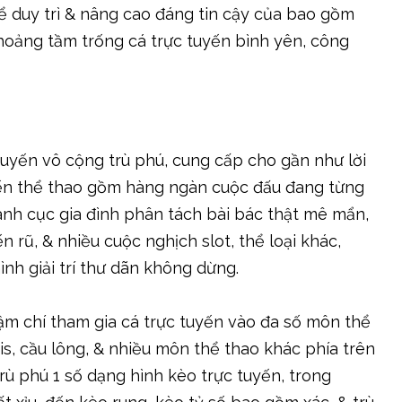
 duy trì & nâng cao đáng tin cậy của bao gồm
hoảng tầm trống cá trực tuyến bình yên, công
uyến vô cộng trù phú, cung cấp cho gần như lời
yến thể thao gồm hàng ngàn cuộc đấu đang từng
nh cục gia đình phân tách bài bác thật mê mẩn,
 rũ, & nhiều cuộc nghịch slot, thể loại khác,
h giải trí thư dãn không dừng.
m chí tham gia cá trực tuyến vào đa số môn thể
s, cầu lông, & nhiều môn thể thao khác phía trên
trù phú 1 số dạng hình kèo trực tuyến, trong