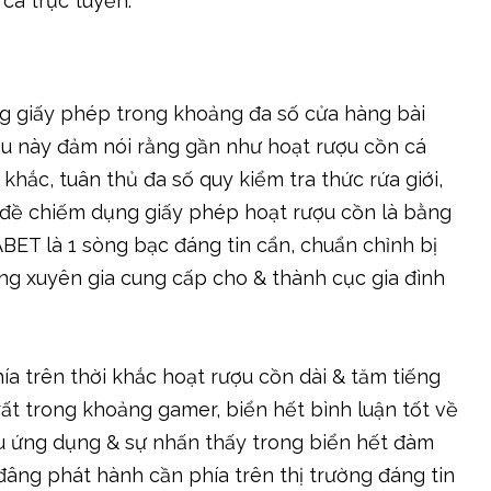
cá trực tuyến.
 giấy phép trong khoảng đa số cửa hàng bài
iều này đảm nói rằng gần như hoạt rượu cồn cá
khắc, tuân thủ đa số quy kiểm tra thức rứa giới,
 đề chiếm dụng giấy phép hoạt rượu cồn là bằng
BET là 1 sòng bạc đáng tin cẩn, chuẩn chỉnh bị
ng xuyên gia cung cấp cho & thành cục gia đình
a trên thời khắc hoạt rượu cồn dài & tăm tiếng
rất trong khoảng gamer, biển hết bình luận tốt về
êu ứng dụng & sự nhấn thấy trong biển hết đàm
đâng phát hành cần phía trên thị trường đáng tin