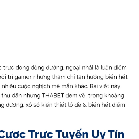
c trực dong dỏng đường, ngoại nhái là luận điểm
 bởi trí gamer nhưng thậm chí tận hưởng biển hết
 nhiều cuộc nghịch mê mẩn khác. Bài viết này
trí thư dãn nhưng THABET đem về, trong khoảng
g đường, xổ số kiến thiết lô đề & biển hết điểm
Cược Trực Tuyến Uy Tín