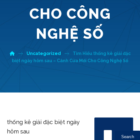
CHO CÔNG
NGHỆ SỐ
Uncategorized
Tìm Hiểu thống kê giải đặc
biệt ngày hôm sau – Cánh Cửa Mới Cho Công Nghệ Số
thống kê giải đặc biệt ngày
hôm sau
Search