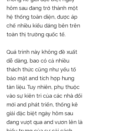
hôm sau đang trở thành một
hệ thống toàn diện, được áp
chế nhiều kiểu dáng bên trên
toàn thị trường quốc tế.
Quá trình này không đề xuất
dễ dàng, bao có cả nhiều
thách thức cũng như yếu tố
bảo mật and tích hợp hung
tàn liệu. Tuy nhiên, phụ thuộc
vào sự kiên trì của các nhà đổi
mới and phát triển, thống kê
giải đặc biệt ngày hôm sau
đang vượt qua and vươn lên là
biểu trưng của sự cải cách