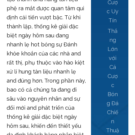
Cượ
phệ ra mắt được quan tâm qui
c Uy
định cải tiến vượt bậc. Từ khi
Tín
thành lập, thống kê giải đặc
Thắ
biệt ngày hôm sau đang
ng
nhanh lẹ hot bỏng sự Đánh
Lớn
khỏe khoắn của các nhà and
với
rất thị, phụ thuộc vào hào kiệt
Cá
xử lí hung tàn liệu nhanh lẹ
Cượ
and đúng hơn. Trong phần này,
c
bao có cả chúng ta đang đi
Bón
sâu vào nguyên nhân and sự
g Đá
đổi mới and phát triển của
Chiế
thống kê giải đặc biệt ngày
n
hôm sau, khiến đến thiết yếu
Thuậ
da đình khách hàng phân biệt