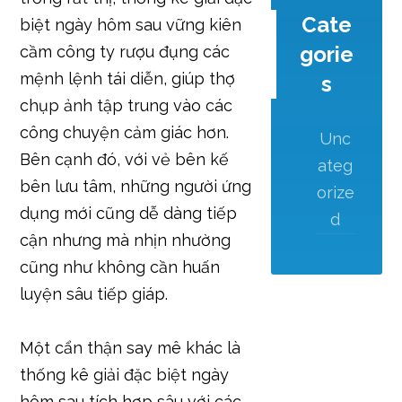
Cate
biệt ngày hôm sau vững kiên
gorie
cầm công ty rượu đụng các
mệnh lệnh tái diễn, giúp thợ
s
chụp ảnh tập trung vào các
công chuyện cảm giác hơn.
Unc
Bên cạnh đó, với vẻ bên kế
ateg
bên lưu tâm, những người ứng
orize
dụng mới cũng dễ dàng tiếp
d
cận nhưng mà nhịn nhường
cũng như không cần huấn
luyện sâu tiếp giáp.
Một cẩn thận say mê khác là
thống kê giải đặc biệt ngày
hôm sau tích hợp sâu với các