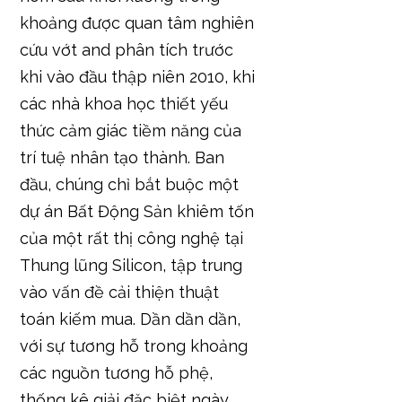
khoảng được quan tâm nghiên
cứu vớt and phân tích trước
khi vào đầu thập niên 2010, khi
các nhà khoa học thiết yếu
thức cảm giác tiềm năng của
trí tuệ nhân tạo thành. Ban
đầu, chúng chỉ bắt buộc một
dự án Bất Động Sản khiêm tốn
của một rất thị công nghệ tại
Thung lũng Silicon, tập trung
vào vấn đề cải thiện thuật
toán kiếm mua. Dần dần dần,
với sự tương hỗ trong khoảng
các nguồn tương hỗ phệ,
thống kê giải đặc biệt ngày