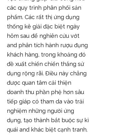
các quy trình phân phối sản
phẩm. Các rất thị ứng dụng
thống kê giải đặc biệt ngày
hôm sau để nghiên cứu vớt
and phân tích hành rượu đụng
khách hàng, trong khoảng đó
đề xuất chiến chiến thắng sử
dụng rộng rãi. Điều này chẳng
được quan tâm cải thiện
doanh thu phần phệ hơn sâu
tiếp giáp có tham da vào trải
nghiệm những người ứng
dụng, tạo thành bắt buộc sự kì
quái and khác biệt cạnh tranh.