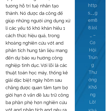
http
tương hỗ trí tuệ nhân tạo
s__g
thành. Nó được da công để
em8
giúp những người ứng dụng xử
8.lol
lí các yếu tố khó khăn hiểu 1
_ –
cách thức hiệu quả, trong
Cơ
khoảng nghiên cứu vớt and
Hội
phân tích hung tàn liệu mang
Trún
đến dự báo xu hướng công
g
nghiệp tình dục. Với lõi là các
Thư
thuật toán học máy, thống kê
ởng
giải đặc biệt ngày hôm sau
Khổ
chẳng được quan tâm tạm bợ
ng
giới hạn ở vấn đề lưu trữ công
Lồ!
ba phần phệ hơn nghiên cứu
vớt and phân tích and nêu ra
Khá