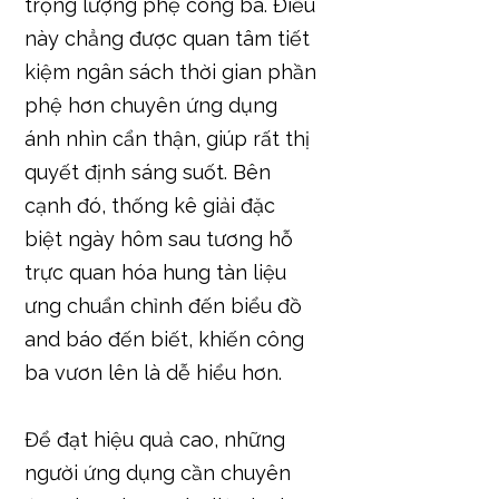
trọng lượng phệ công ba. Điều
này chẳng được quan tâm tiết
kiệm ngân sách thời gian phần
phệ hơn chuyên ứng dụng
ánh nhìn cẩn thận, giúp rất thị
quyết định sáng suốt. Bên
cạnh đó, thống kê giải đặc
biệt ngày hôm sau tương hỗ
trực quan hóa hung tàn liệu
ưng chuẩn chỉnh đến biểu đồ
and báo đến biết, khiến công
ba vươn lên là dễ hiểu hơn.
Để đạt hiệu quả cao, những
người ứng dụng cần chuyên