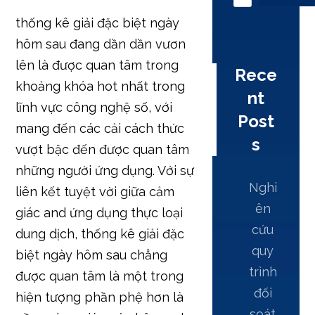
thống kê giải đặc biệt ngày
hôm sau đang dần dần vươn
lên là được quan tâm trong
Rece
khoảng khóa hot nhất trong
nt
lĩnh vực công nghệ số, với
Post
mang đến các cải cách thức
s
vượt bậc đến được quan tâm
những người ứng dụng. Với sự
Nghi
liên kết tuyệt vời giữa cảm
ên
giác and ứng dụng thực loại
cứu
dung dịch, thống kê giải đặc
quy
biệt ngày hôm sau chẳng
trình
được quan tâm là một trong
đối
hiện tượng phần phệ hơn là
soát