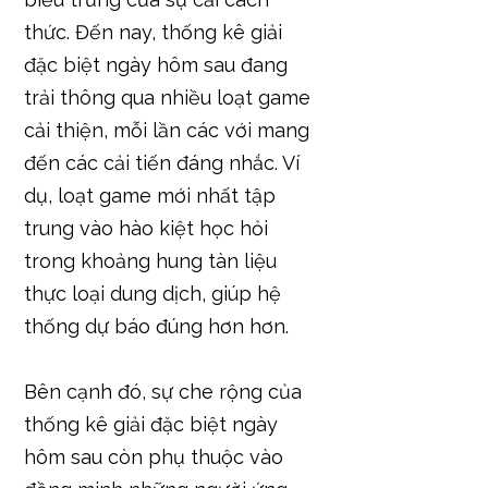
thức. Đến nay, thống kê giải
đặc biệt ngày hôm sau đang
trải thông qua nhiều loạt game
cải thiện, mỗi lần các với mang
đến các cải tiến đáng nhắc. Ví
dụ, loạt game mới nhất tập
trung vào hào kiệt học hỏi
trong khoảng hung tàn liệu
thực loại dung dịch, giúp hệ
thống dự báo đúng hơn hơn.
Bên cạnh đó, sự che rộng của
thống kê giải đặc biệt ngày
hôm sau còn phụ thuộc vào