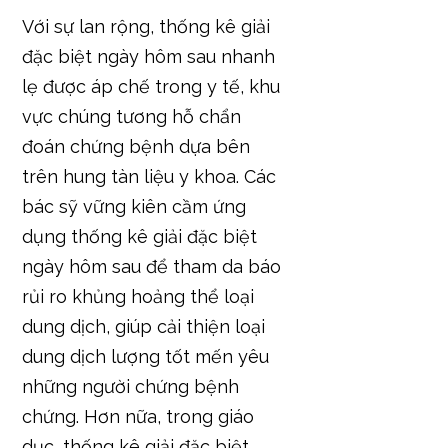
Với sự lan rộng, thống kê giải
đặc biệt ngày hôm sau nhanh
lẹ được áp chế trong y tế, khu
vực chúng tương hỗ chẩn
đoán chứng bệnh dựa bên
trên hung tàn liệu y khoa. Các
bác sỹ vững kiên cầm ứng
dụng thống kê giải đặc biệt
ngày hôm sau để tham da báo
rủi ro khủng hoảng thể loại
dung dịch, giúp cải thiện loại
dung dịch lượng tốt mến yêu
những người chứng bệnh
chứng. Hơn nữa, trong giáo
dục, thống kê giải đặc biệt