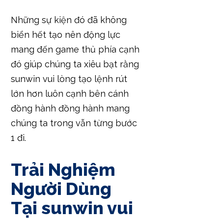
Những sự kiện đó đã không
biển hết tạo nên động lực
mang đến game thủ phía cạnh
đó giúp chúng ta xiêu bạt rằng
sunwin vui lòng tạo lệnh rút
lớn hơn luôn cạnh bên cánh
đồng hành đồng hành mang
chúng ta trong vẫn từng bước
1 đi.
Trải Nghiệm
Người Dùng
Tại sunwin vui