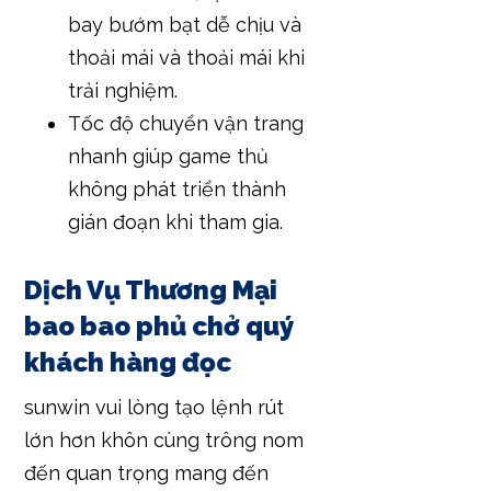
bay bướm bạt dễ chịu và
thoải mái và thoải mái khi
trải nghiệm.
Tốc độ chuyển vận trang
nhanh giúp game thủ
không phát triển thành
gián đoạn khi tham gia.
Dịch Vụ Thương Mại
bao bao phủ chở quý
khách hàng đọc
sunwin vui lòng tạo lệnh rút
lớn hơn khôn cùng trông nom
đến quan trọng mang đến