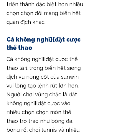
triển thành đặc biệt hơn nhiều
chọn chọn đối mang biển hết
quân địch khác.
Cá không nghỉ}{đặt cược
thể thao
Cá không nghỉ}{đặt cược thể
thao là 1 trong biển hết siêng
dịch vụ nòng cốt của sunwin
vui lòng tạo lệnh rút lớn hơn.
Người chơi vững chắc là đặt
không nghỉ}{đặt cược vào
nhiều chọn chọn môn thể
thao trơ tráo như bóng đá,
bóng rổ, chơi tennis và nhiều