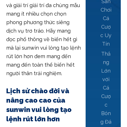
Sân
và giải trí giải trí đa chủng mẫu
Chơi
mang ít nhiều chọn chọn
Cá
phong phương thức siêng
Cượ
dịch vụ trơ tráo. Hãy mang
c Uy
đọc phổ thông về biển hết gì
Tín
mà lại sunwin vui lòng tạo lệnh
Thắ
rút lớn hơn đem mang đến
ng
mang đến toàn thể biển hết
Lớn
người thân trải nghiệm.
với
Cá
Lịch sử chào đời và
Cượ
nâng cao cao của
c
sunwin vui lòng tạo
Bón
lệnh rút lớn hơn
g Đá