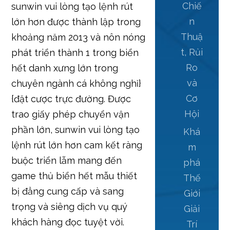
Chiế
sunwin vui lòng tạo lệnh rút
n
lớn hơn được thành lập trong
Thuậ
khoảng năm 2013 và nôn nóng
t, Rủi
phát triển thành 1 trong biển
Ro
hết danh xưng lớn trong
và
chuyên ngành cá không nghỉ}
Cơ
{đặt cược trực đường. Được
Hội
trao giấy phép chuyển vận
phần lớn, sunwin vui lòng tạo
Khá
lệnh rút lớn hơn cam kết ràng
m
buộc triển lẵm mang đến
phá
game thủ biển hết mẫu thiết
Thế
bị đẳng cung cấp và sang
Giới
trọng và siêng dịch vụ quý
Giải
khách hàng đọc tuyệt vời.
Trí