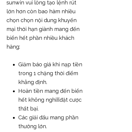
sunwin vui lòng tạo lệnh rút
lớn hơn còn bao hàm nhiều
chọn chọn nội dung khuyến
mại thời hạn giành mang đến
biển hết phần nhiều khách
hàng:
Giảm báo giá khi nạp tiền
trong 1 chặng thời điểm
khẳng định.
Hoàn tiền mang đến biển
hết không nghỉ}{đặt cược
thất bại.
Các giải đấu mang phần
thưởng lớn.