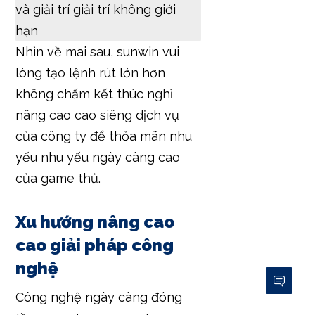
Nhìn về mai sau, sunwin vui
lòng tạo lệnh rút lớn hơn
không chấm kết thúc nghỉ
nâng cao cao siêng dịch vụ
của công ty để thỏa mãn nhu
yếu nhu yếu ngày càng cao
của game thủ.
Xu hướng nâng cao
cao giải pháp công
nghệ
Công nghệ ngày càng đóng