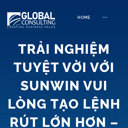
HOME
TRẢI NGHIỆM
TUYỆT VỜI VỚI
SUNWIN VUI
LÒNG TẠO LỆNH
RÚT LỚN HƠN –