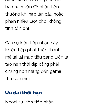
bao hàm vấn đề nhận tiền
thưởng khi nạp lần đầu hoặc
phần nhiều lượt chơi không
tính tổn phí.
Các sự kiện tiếp nhận này
khiến tiếp phát triển thành,
mà lại lại mục tiêu đang luôn là
tạo nên thời dịp càng phải
chăng hơn mang đến game
thủ còn mới.
Ưu đãi thời hạn
Ngoài sự kiện tiếp nhận,