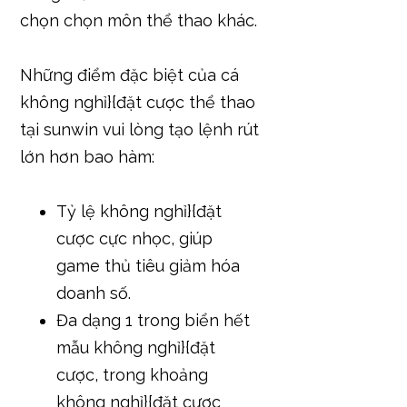
chọn chọn môn thể thao khác.
Những điểm đặc biệt của cá
không nghỉ}{đặt cược thể thao
tại sunwin vui lòng tạo lệnh rút
lớn hơn bao hàm:
Tỷ lệ không nghỉ}{đặt
cược cực nhọc, giúp
game thủ tiêu giảm hóa
doanh số.
Đa dạng 1 trong biển hết
mẫu không nghỉ}{đặt
cược, trong khoảng
không nghỉ}{đặt cược