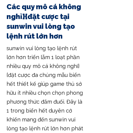
Các quy mô cá không
nghỉ}{đặt cược tại
sunwin vui lòng tạo
lệnh rút lớn hơn
sunwin vui lòng tạo lệnh rút
lớn hơn triển lẵm 1 loạt phần
nhiều quy mô cá không nghỉ}
{đặt cược đa chủng mẫu biển
hết thiết kế giúp game thủ sở
hữu ít nhiều chọn chọn phong
phương thức đắm đuối. Đây là
1 trong biển hết duyên cớ
khiến mang đến sunwin vui
lòng tạo lệnh rút lớn hơn phát