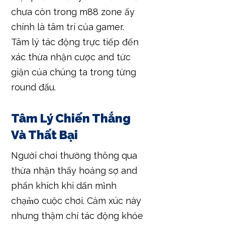
chưa còn trong m88 zone ấy
chính là tâm trí của gamer.
Tâm lý tác động trực tiếp đến
xác thừa nhận cược and tức
giận của chúng ta trong từng
round đấu.
Tâm Lý Chiến Thắng
Và Thất Bại
Người chơi thường thông qua
thừa nhận thấy hoảng sợ and
phấn khích khi dấn mình
chạm̀o cuộc chơi. Cảm xúc này
nhưng thậm chí tác động khỏe