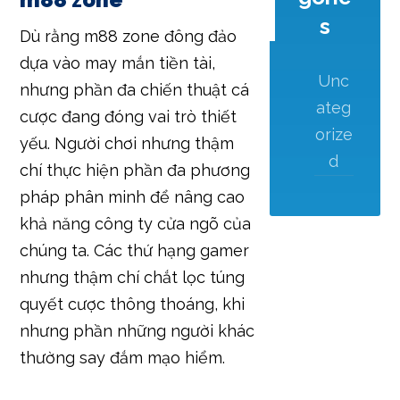
s
Dù rằng m88 zone đông đảo
dựa vào may mắn tiền tài,
Unc
nhưng phần đa chiến thuật cá
ateg
cược đang đóng vai trò thiết
orize
yếu. Người chơi nhưng thậm
d
chí thực hiện phần đa phương
pháp phân minh để nâng cao
khả năng công ty cửa ngõ của
chúng ta. Các thứ hạng gamer
nhưng thậm chí chắt lọc túng
quyết cược thông thoáng, khi
nhưng phần những người khác
thường say đắm mạo hiểm.