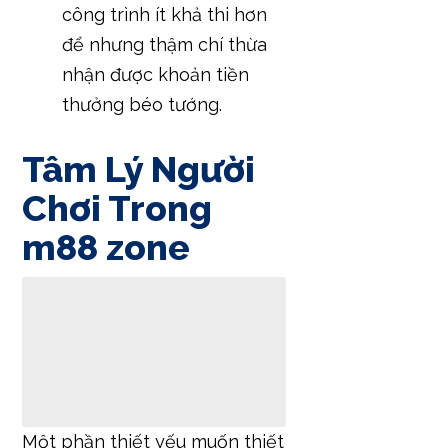
công trình ít khả thi hơn
để nhưng thậm chí thừa
nhận được khoản tiền
thưởng béo tướng.
Tâm Lý Người
Chơi Trong
m88 zone
Một phần thiết yếu muốn thiết