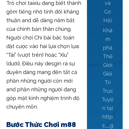
và
Trò chơi taixiu đang biết thành
Cơ
gồm tiếng nhờ tính đối kháng
Hội
thuần and dễ dàng nắm bắt
của chính bản thân chúng.
Khá
Người chơi Chỉ bài bác toán
m
đặt cược vào hai lựa chọn lựa:
phá
“Tài” (vượt trên) hoặc “Xỉu”
Thế
(dưới). Điều này desgin ra sự
Giới
duyên dáng mang đến tất cả
Giải
phần những người còn mới
Trí
and phần những người đang
Trực
góp mặt kinh nghiệm trình độ
Tuyế
chuyên môn.
n tại
http
Bước Thức Chơi m88
s__g