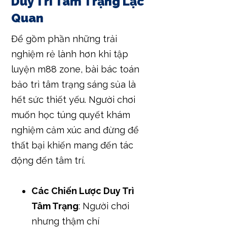
Duy Trì Tâm Trạng Lạc
Quan
Để gồm phần những trải
nghiệm rẻ lành hơn khi tập
luyện m88 zone, bài bác toán
bảo trì tâm trạng sáng sủa là
hết sức thiết yếu. Người chơi
muốn học túng quyết khám
nghiệm cảm xúc and đừng để
thất bại khiến mang đến tác
động đến tâm trí.
Các Chiến Lược Duy Trì
Tâm Trạng
: Người chơi
nhưng thậm chí