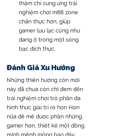
thậm chí cung ứng trải
nghiệm chơi m88 zone
chân thực hơn, giúp
gamer lưu lạc cũng như
đang ở trong một sòng
bạc đích thực.
Đánh Giá Xu Hướng
Những thiên hướng còn mới
này đã chưa còn chỉ đem đến
trải nghiệm chơi trò phần đa
hình thức giải trí rẻ hơn Hơn
nữa đê mê được phần những
gamer hơn, thiết kế một đồng
minh mênh mông bảo đậy