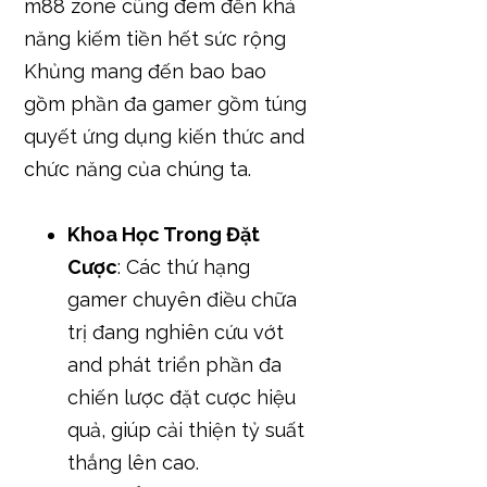
m88 zone cũng đem đến khả
năng kiếm tiền hết sức rộng
Khủng mang đến bao bao
gồm phần đa gamer gồm túng
quyết ứng dụng kiến thức and
chức năng của chúng ta.
Khoa Học Trong Đặt
Cược
: Các thứ hạng
gamer chuyên điều chữa
trị đang nghiên cứu vớt
and phát triển phần đa
chiến lược đặt cược hiệu
quả, giúp cải thiện tỷ suất
thắng lên cao.