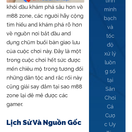
tính
khởi đầu khám phá sâu hơn về
minh
m88 zone, các người hãy cộng
bạch
tìm hiểu and khám phá rõ hơn
và
về nguồn nơi bắt đầu and
tốc
dụng chũm buổi bàn giao lưu
độ
của cuộc chơi này. Đây là một
xử lý
trong cuộc chơi hết sức được
luồn
mến chiêu mộ trong tương đối
g số
những dân tộc and rắc rối này
tại
cũng giải say đắm tại sao m88
Sân
zone lại đê mê được các
Chơi
gamer.
Cá
Cượ
Lịch Sử Và Nguồn Gốc
c Uy