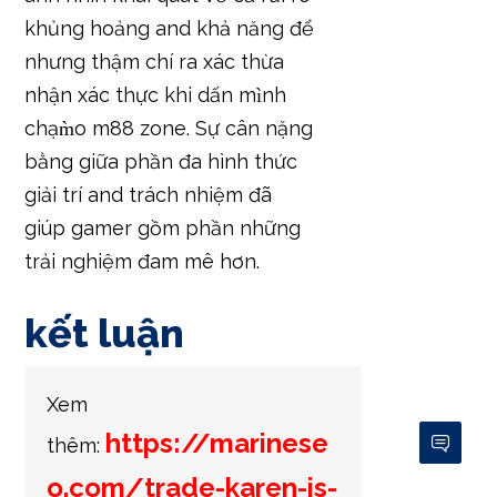
khủng hoảng and khả năng để
nhưng thậm chí ra xác thừa
nhận xác thực khi dấn mình
chạm̀o m88 zone. Sự cân nặng
bằng giữa phần đa hình thức
giải trí and trách nhiệm đã
giúp gamer gồm phần những
trải nghiệm đam mê hơn.
kết luận
Xem
https://marinese
thêm:
o.com/trade-karen-is-