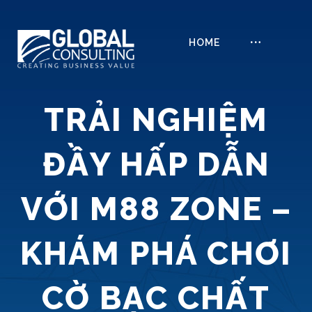
HOME
TRẢI NGHIỆM
ĐẦY HẤP DẪN
VỚI M88 ZONE –
KHÁM PHÁ CHƠI
CỜ BẠC CHẤT