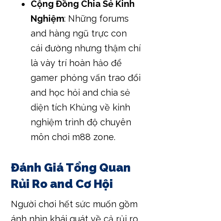
Cộng Đồng Chia Sẻ Kinh
Nghiệm
: Những forums
and hàng ngũ trực con
cái đường nhưng thậm chí
là vày trí hoàn hảo để
gamer phỏng vấn trao đổi
and học hỏi and chia sẻ
diện tích Khủng về kinh
nghiệm trình độ chuyên
môn chơi m88 zone.
Đánh Giá Tổng Quan
Rủi Ro and Cơ Hội
Người chơi hết sức muốn gồm
ánh nhìn khái quát về cả rủi ro