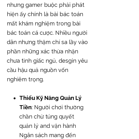
nhưng gamer buộc phải phát
hiện ấy chính là bài bác toán
mất khám nghiệm trong bài
bác toán cá cược. Nhiều người
dân nhưng thậm chí sa lầy vào
phần những xác thừa nhận
chưa tỉnh giấc ngủ, desgin yêu
cầu hậu quả nguồn vốn
nghiêm trọng.
Thiếu Kỹ Năng Quản Lý
Tiền
: Người chơi thường
chần chừ túng quyết
quản lý and vận hành
Ngân sách mang đến