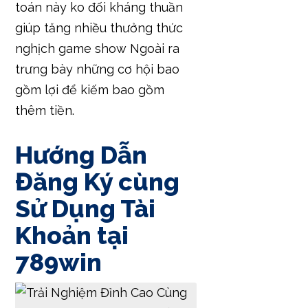
toán này ko đối kháng thuần
giúp tăng nhiều thưởng thức
nghịch game show Ngoài ra
trưng bày những cơ hội bao
gồm lợi để kiếm bao gồm
thêm tiền.
Hướng Dẫn
Đăng Ký cùng
Sử Dụng Tài
Khoản tại
789win