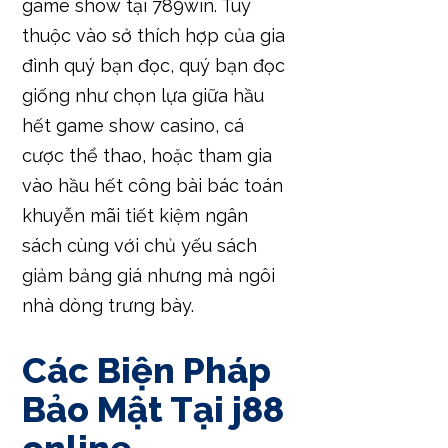
game show tại 789win. Tùy
thuộc vào sở thích hợp của gia
đình quý bạn đọc, quý bạn đọc
giống như chọn lựa giữa hầu
hết game show casino, cá
cược thể thao, hoặc tham gia
vào hầu hết công bài bác toán
khuyễn mãi tiết kiệm ngân
sách cùng với chủ yếu sách
giảm bảng giá nhưng mà ngôi
nhà dòng trưng bày.
Các Biện Pháp
Bảo Mật Tại j88