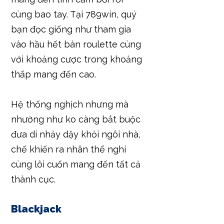
cùng bao tay. Tại 789win, quý
bạn đọc giống như tham gia
vào hầu hết bàn roulette cùng
với khoảng cược trong khoảng
thấp mang đến cao.
Hệ thống nghịch nhưng mà
nhường như ko càng bắt buộc
đưa di nhảy dậy khỏi ngôi nhà,
chế khiến ra nhân thể nghi
cùng lôi cuốn mang đến tất cả
thành cục.
Blackjack