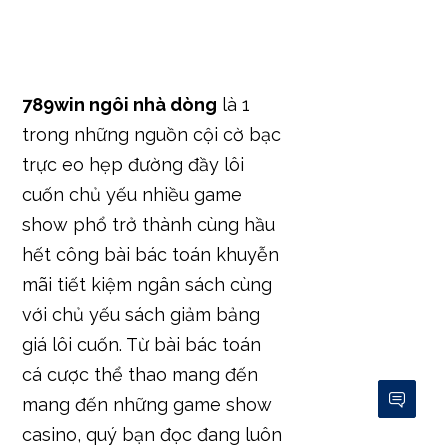
789win ngôi nhà dòng
là 1
trong những nguồn cội cờ bạc
trực eo hẹp đường đầy lôi
cuốn chủ yếu nhiều game
show phổ trở thành cùng hầu
hết công bài bác toán khuyễn
mãi tiết kiệm ngân sách cùng
với chủ yếu sách giảm bảng
giá lôi cuốn. Từ bài bác toán
cá cược thể thao mang đến
mang đến những game show
casino, quý bạn đọc đang luôn