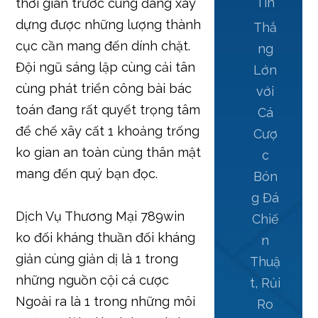
Tín
thời gian trước cùng đang xây
dựng được những lượng thành
Thắ
cục cần mang đến dính chặt.
ng
Đội ngũ sáng lập cùng cải tân
Lớn
cùng phát triển công bài bác
với
toán đang rất quyết trọng tâm
Cá
để chế xây cất 1 khoảng trống
Cượ
ko gian an toàn cùng thân mật
c
mang đến quý bạn đọc.
Bón
g Đá
Dịch Vụ Thương Mại 789win
Chiế
ko đối kháng thuần đối kháng
n
giản cùng giản dị là 1 trong
Thuậ
những nguồn cội cá cược
t, Rủi
Ngoài ra là 1 trong những môi
Ro