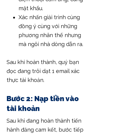
mật khẩu.
Xác nhấn giải trình cùng
đồng ý cùng với những
phương nhân thể nhưng
mà ngôi nhà dòng dẫn ra.
Sau khi hoàn thành, quý bạn
đọc đang trôi dạt 1 email xác
thực tài khoản.
Bước 2: Nạp tiền vào
tài khoản
Sau khi đang hoàn thành tiến
hành đăng cam kết, bước tiếp