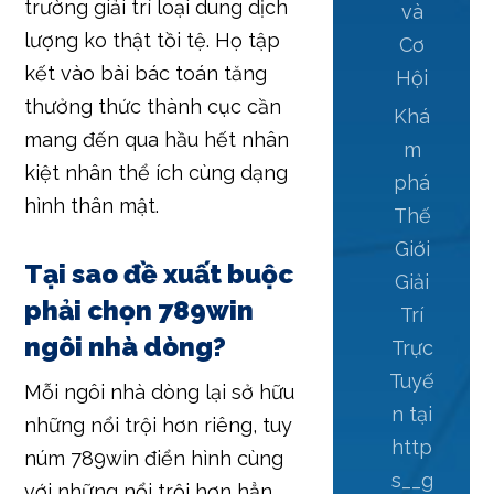
trường giải trí loại dung dịch
và
lượng ko thật tồi tệ. Họ tập
Cơ
kết vào bài bác toán tăng
Hội
thưởng thức thành cục cần
Khá
mang đến qua hầu hết nhân
m
kiệt nhân thể ích cùng dạng
phá
hình thân mật.
Thế
Giới
Tại sao đề xuất buộc
Giải
phải chọn 789win
Trí
ngôi nhà dòng?
Trực
Tuyế
Mỗi ngôi nhà dòng lại sở hữu
n tại
những nổi trội hơn riêng, tuy
http
núm 789win điển hình cùng
s__g
với những nổi trội hơn hẳn