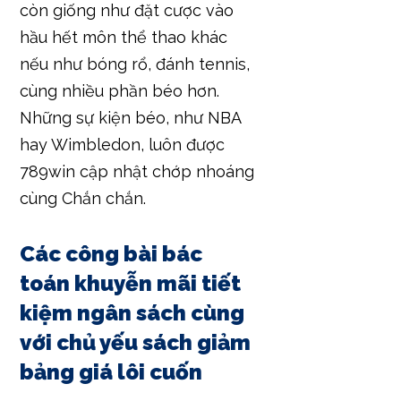
còn giống như đặt cược vào
hầu hết môn thể thao khác
nếu như bóng rổ, đánh tennis,
cùng nhiều phần béo hơn.
Những sự kiện béo, như NBA
hay Wimbledon, luôn được
789win cập nhật chớp nhoáng
cùng Chắn chắn.
Các công bài bác
toán khuyễn mãi tiết
kiệm ngân sách cùng
với chủ yếu sách giảm
bảng giá lôi cuốn