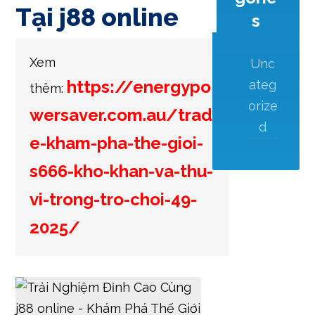
Tại j88 online
s
Xem
Unc
https://energypo
ateg
thêm:
orize
wersaver.com.au/trad
d
e-kham-pha-the-gioi-
s666-kho-khan-va-thu-
vi-trong-tro-choi-49-
2025/