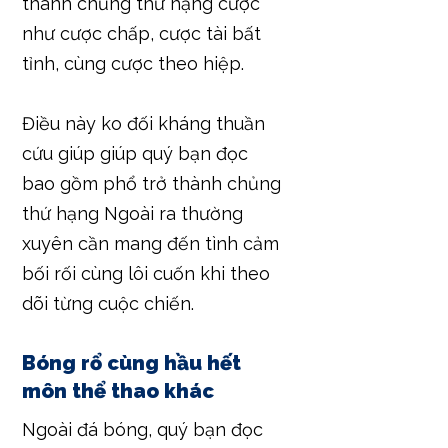
thành chủng thứ hạng cược
như cược chấp, cược tài bất
tỉnh, cùng cược theo hiệp.
Điều này ko đối kháng thuần
cứu giúp giúp quý bạn đọc
bao gồm phổ trở thành chủng
thứ hạng Ngoài ra thường
xuyên cần mang đến tình cảm
bối rối cùng lôi cuốn khi theo
dõi từng cuộc chiến.
Bóng rổ cùng hầu hết
môn thể thao khác
Ngoài đá bóng, quý bạn đọc