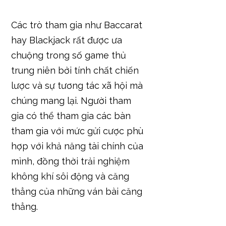
Các trò tham gia như Baccarat
hay Blackjack rất được ưa
chuộng trong số game thủ
trung niên bởi tính chất chiến
lược và sự tương tác xã hội mà
chúng mang lại. Người tham
gia có thể tham gia các bàn
tham gia với mức gửi cược phù
hợp với khả năng tài chính của
mình, đồng thời trải nghiệm
không khí sôi động và căng
thẳng của những ván bài căng
thẳng.