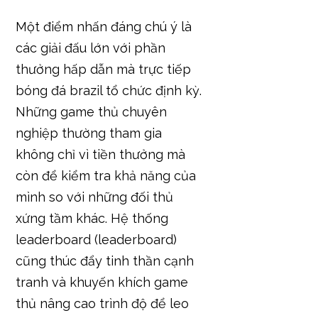
Một điểm nhấn đáng chú ý là
các giải đấu lớn với phần
thưởng hấp dẫn mà trực tiếp
bóng đá brazil tổ chức định kỳ.
Những game thủ chuyên
nghiệp thường tham gia
không chỉ vì tiền thưởng mà
còn để kiểm tra khả năng của
mình so với những đối thủ
xứng tầm khác. Hệ thống
leaderboard (leaderboard)
cũng thúc đẩy tinh thần cạnh
tranh và khuyến khích game
thủ nâng cao trình độ để leo