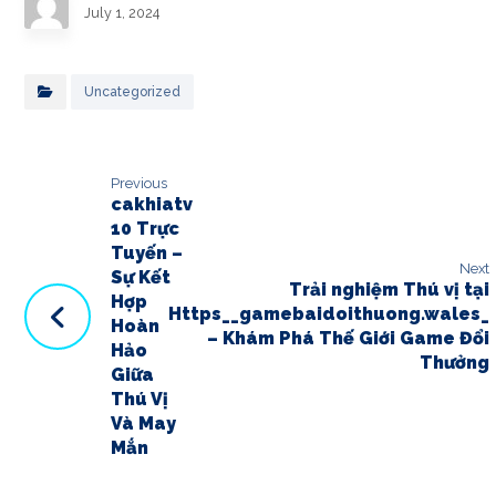
July 1, 2024
Uncategorized
Previous
cakhiatv
10 Trực
Tuyến –
Next
Sự Kết
Trải nghiệm Thú vị tại
Hợp
Https__gamebaidoithuong.wales_
Hoàn
– Khám Phá Thế Giới Game Đổi
Hảo
Thưởng
Giữa
Thú Vị
Và May
Mắn