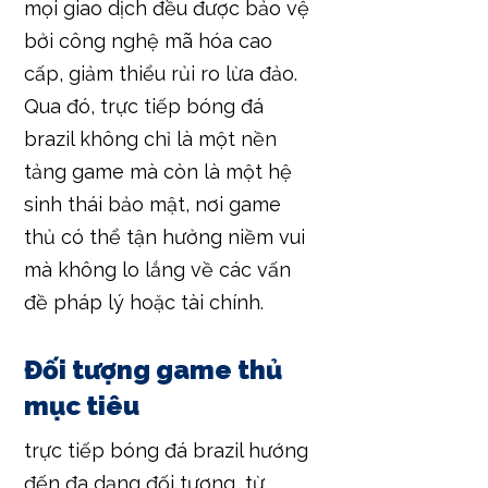
mọi giao dịch đều được bảo vệ
bởi công nghệ mã hóa cao
cấp, giảm thiểu rủi ro lừa đảo.
Qua đó, trực tiếp bóng đá
brazil không chỉ là một nền
tảng game mà còn là một hệ
sinh thái bảo mật, nơi game
thủ có thể tận hưởng niềm vui
mà không lo lắng về các vấn
đề pháp lý hoặc tài chính.
Đối tượng game thủ
mục tiêu
trực tiếp bóng đá brazil hướng
đến đa dạng đối tượng, từ