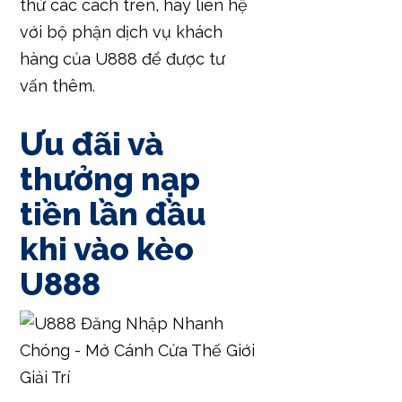
thử các cách trên, hãy liên hệ
với bộ phận dịch vụ khách
hàng của U888 để được tư
vấn thêm.
Ưu đãi và
thưởng nạp
tiền lần đầu
khi vào kèo
U888