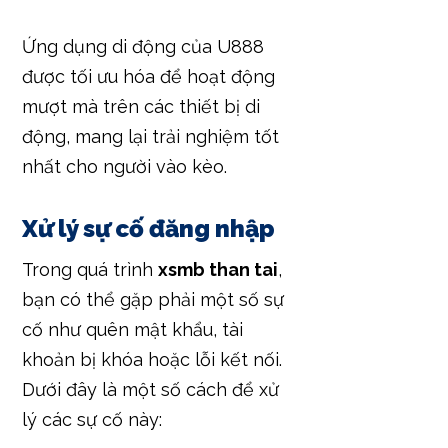
Ứng dụng di động của U888
được tối ưu hóa để hoạt động
mượt mà trên các thiết bị di
động, mang lại trải nghiệm tốt
nhất cho người vào kèo.
Xử lý sự cố đăng nhập
Trong quá trình
xsmb than tai
,
bạn có thể gặp phải một số sự
cố như quên mật khẩu, tài
khoản bị khóa hoặc lỗi kết nối.
Dưới đây là một số cách để xử
lý các sự cố này: