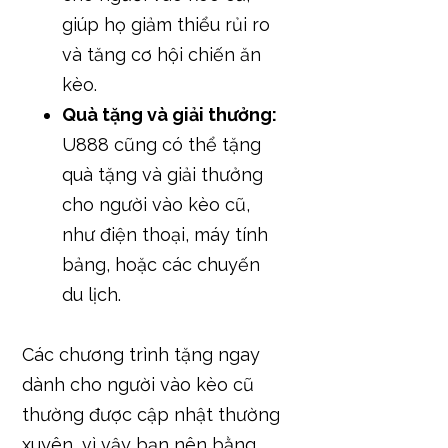
giúp họ giảm thiểu rủi ro
và tăng cơ hội chiến ăn
kèo.
Quà tặng và giải thưởng:
U888 cũng có thể tặng
quà tặng và giải thưởng
cho người vào kèo cũ,
như điện thoại, máy tính
bảng, hoặc các chuyến
du lịch.
Các chương trình tặng ngay
dành cho người vào kèo cũ
thường được cập nhật thường
xuyên, vì vậy bạn nên bằng