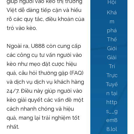
giúp người vào kèo thị trường
Hội
Việt dễ dàng tiếp cận và hiểu
Khá
rõ các quy tắc, điều khoản của
m
trò vào kèo.
phá
Thế
Ngoài ra, U888 còn cung cấp
Giới
các công cụ tư vấn người vào
Giải
kèo như mẹo đặt cược hiệu
Trí
quả, câu hỏi thường gặp (FAQ)
Trực
và dịch vụ dịch vụ khách hàng
Tuyế
24/7. Điều này giúp người vào
n tại
kèo giải quyết các vấn đề một
http
cách nhanh chóng và hiệu
s__g
quả, mang lại trải nghiệm tốt
em8
nhất.
8.lol