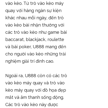
vào kèo. Từ trò vào kèo máy
quay với hàng ngàn sự kiện
khác nhau mỗi ngày, đến trò
vào kèo bài nhận thưởng với
các trò vào kèo như game bài
baccarat, blackjack, roulette
và bài poker, U888 mang đến
cho người vào kèo những trải
nghiệm giải trí đỉnh cao.
Ngoài ra, U888 còn có các trò
vào kèo máy quay và trò vào
kèo máy quay với đồ họa đẹp
mắt và âm thanh sống động.
Các trò vào kèo này được