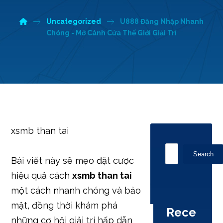
Uncategorized
U888 Đăng Nhập Nhanh
Chóng - Mở Cánh Cửa Thế Giới Giải Trí
xsmb than tai
Search
Bài viết này sẽ mẹo đặt cược
hiệu quả cách
xsmb than tai
một cách nhanh chóng và bảo
mật, đồng thời khám phá
Rece
những cơ hội giải trí hấp dẫn