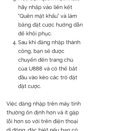
hãy nhấp vào liên kết
“Quên mật khẩu” và làm
bằng đặt cược hướng dẫn
để khôi phục.
Sau khi đăng nhập thành
công, bạn sẽ được
chuyển đến trang chủ
của U888 và có thể bắt
đầu vào kèo các trò đặt
đặt cược.
Việc đăng nhập trên máy tính
thường ổn định hơn và ít gặp
lỗi hơn so với trên điện thoại
di động, đặc biệt nếu bạn có