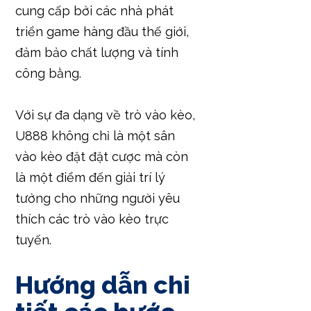
cung cấp bởi các nhà phát
triển game hàng đầu thế giới,
đảm bảo chất lượng và tính
công bằng.
Với sự đa dạng về trò vào kèo,
U888 không chỉ là một sân
vào kèo đặt đặt cược mà còn
là một điểm đến giải trí lý
tưởng cho những người yêu
thích các trò vào kèo trực
tuyến.
Hướng dẫn chi