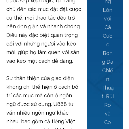
được sắp xếp logic, từ trang
ng
chủ đến các mục đặt đặt cược
Lớn
cụ thể, mọi thao tác đều trở
với
nên đơn giản và nhanh chóng.
Cá
Điều này đặc biệt quan trọng
Cượ
đối với những người vào kèo
c
mới, giúp họ làm quen với sân
Bón
vào kèo một cách dễ dàng.
g Đá
Chiế
Sự thân thiện của giao diện
n
không chỉ thể hiện ở cách bố
Thuậ
trí các mục mà còn ở ngôn
t, Rủi
ngữ được sử dụng. U888 tư
Ro
vấn nhiều ngôn ngữ khác
và
nhau, bao gồm cả tiếng Việt,
Cơ