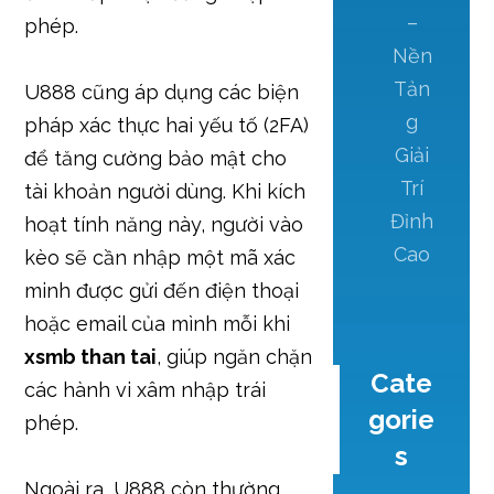
–
phép.
Nền
Tản
U888 cũng áp dụng các biện
g
pháp xác thực hai yếu tố (2FA)
Giải
để tăng cường bảo mật cho
Trí
tài khoản người dùng. Khi kích
Đỉnh
hoạt tính năng này, người vào
Cao
kèo sẽ cần nhập một mã xác
minh được gửi đến điện thoại
hoặc email của mình mỗi khi
xsmb than tai
, giúp ngăn chặn
Cate
các hành vi xâm nhập trái
gorie
phép.
s
Ngoài ra, U888 còn thường