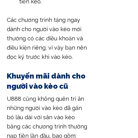
tiền kèo.
Các chương trình tặng ngay
dành cho người vào kèo mới
thường có các điều khoản và
điều kiện riêng, vì vậy bạn nên
đọc kỹ trước khi vào kèo.
Khuyến mãi dành cho
người vào kèo cũ
U888 cũng không quên tri ân
những người vào kèo đã gắn
bó lâu dài với sân vào kèo
bằng các chương trình thưởng
nạp tiền lần đầu, bao gồm: