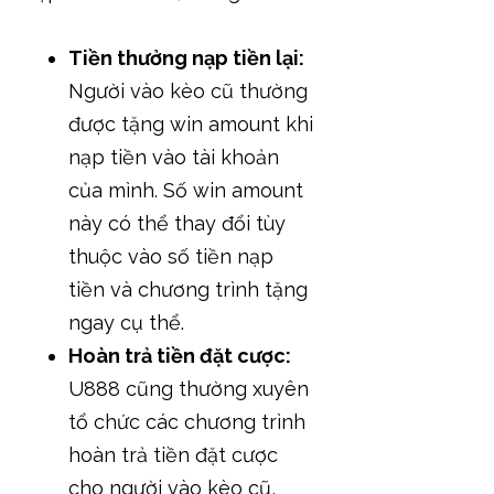
Tiền thưởng nạp tiền lại:
Người vào kèo cũ thường
được tặng win amount khi
nạp tiền vào tài khoản
của mình. Số win amount
này có thể thay đổi tùy
thuộc vào số tiền nạp
tiền và chương trình tặng
ngay cụ thể.
Hoàn trả tiền đặt cược:
U888 cũng thường xuyên
tổ chức các chương trình
hoàn trả tiền đặt cược
cho người vào kèo cũ,