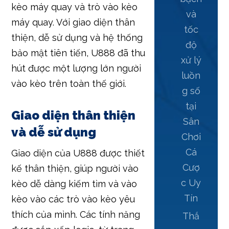
kèo máy quay và trò vào kèo
và
máy quay. Với giao diện thân
tốc
thiện, dễ sử dụng và hệ thống
độ
bảo mật tiên tiến, U888 đã thu
xử lý
hút được một lượng lớn người
luồn
vào kèo trên toàn thế giới.
g số
tại
Giao diện thân thiện
Sân
và dễ sử dụng
Chơi
Cá
Giao diện của U888 được thiết
Cượ
kế thân thiện, giúp người vào
c Uy
kèo dễ dàng kiếm tìm và vào
Tín
kèo vào các trò vào kèo yêu
thích của mình. Các tính năng
Thắ