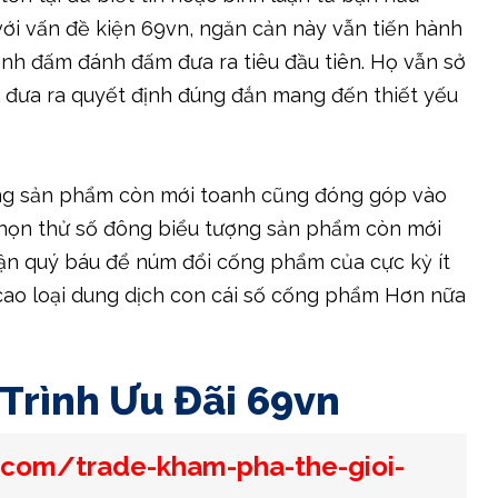
ới vấn đề kiện 69vn, ngăn cản này vẫn tiến hành
nh đấm đánh đấm đưa ra tiêu đầu tiên. Họ vẫn sở
 đưa ra quyết định đúng đắn mang đến thiết yếu
ợng sản phẩm còn mới toanh cũng đóng góp vào
i chọn thử số đông biểu tượng sản phẩm còn mới
ận quý báu để núm đổi cống phẩm của cực kỳ ít
 cao loại dung dịch con cái số cống phẩm Hơn nữa
Trình Ưu Đãi 69vn
y.com/trade-kham-pha-the-gioi-