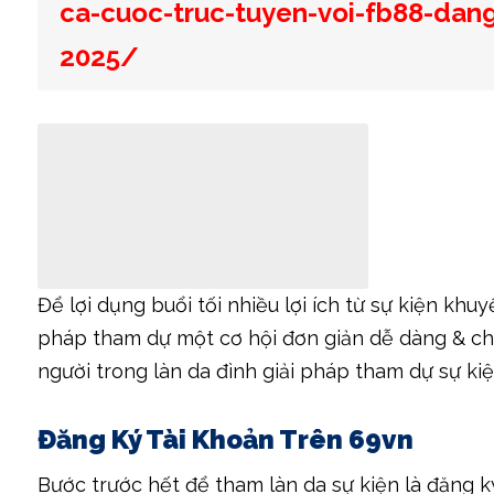
ca-cuoc-truc-tuyen-voi-fb88-dan
2025/
Để lợi dụng buổi tối nhiều lợi ích từ sự kiện kh
pháp tham dự một cơ hội đơn giản dễ dàng & c
người trong làn da đình giải pháp tham dự sự ki
Đăng Ký Tài Khoản Trên 69vn
Bước trước hết để tham làn da sự kiện là đăng k
cực kỳ giản đơn & chỉ mất vài phút. quý khách ch
trong làn da đình dạng cũng như tên, hệ trọng em
người trong làn da đình vẫn cảm thừa nhận vày 
mong ý muốn ngóng số đông khuyến mại.