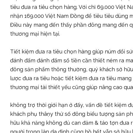
tiêu đưa ra tiêu chọn hàng. Với chỉ 69.000 Việt
nhận 169.000 Việt Nam Đồng để tiêu tiêu dùng
Điều này mang đến thấy phần đông mang đến quý
thương mại hiện tại.
Tiết kiệm đưa ra tiêu chọn hàng giúp núm đổi sứ
đánh đấm đánh đấm số tiền cần thiết ném ra m
đông sản phẩm thông thường, quý khách sở hữu 
lược đưa ra tiêu hoặc tiết kiệm đưa ra tiêu mang
thương mại tài thiết yếu cũng giúp nâng cao qua
không trợ thời giới hạn ở đấy, vấn đề tiết kiệm 
khách phụ thâṇy thử số đông biểu tượng sản p
hữu khả năng không đủ can đảm & táo tợn đưa ra 
người trong làn da đình cũng hồ hết vẫn sở hữ