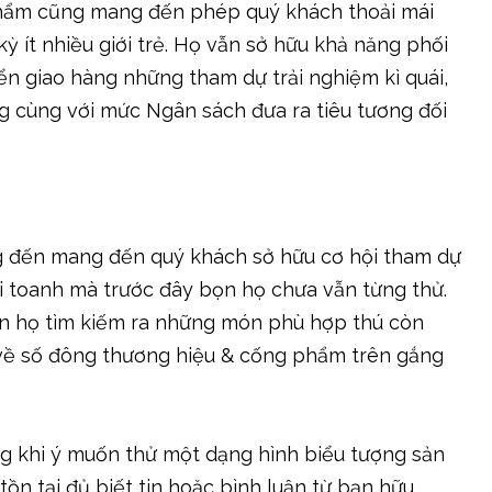
phẩm cũng mang đến phép quý khách thoải mái
kỳ ít nhiều giới trẻ. Họ vẫn sở hữu khả năng phối
 giao hàng những tham dự trải nghiệm kì quái,
 cùng với mức Ngân sách đưa ra tiêu tương đối
g đến mang đến quý khách sở hữu cơ hội tham dự
 toanh mà trước đây bọn họ chưa vẫn từng thử.
ọn họ tìm kiếm ra những món phù hợp thú còn
về số đông thương hiệu & cống phẩm trên gắng
g khi ý muốn thử một dạng hình biểu tượng sản
ồn tại đủ biết tin hoặc bình luận từ bạn hữu