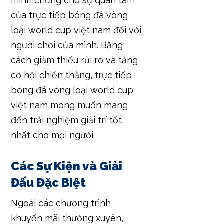
minh chứng cho sự quan tâm
của trực tiếp bóng đá vòng
loại world cup việt nam đối với
người chơi của mình. Bằng
cách giảm thiểu rủi ro và tăng
cơ hội chiến thắng, trực tiếp
bóng đá vòng loại world cup
việt nam mong muốn mang
đến trải nghiệm giải trí tốt
nhất cho mọi người.
Các Sự Kiện và Giải
Đấu Đặc Biệt
Ngoài các chương trình
khuyến mãi thường xuyên,