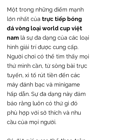
Một trong những điểm mạnh
lớn nhất của
trực tiếp bóng
đá vòng loại world cup việt
nam
là sự đa dạng của các loại
hình giải trí được cung cấp.
Người chơi có thể tìm thấy mọi
thứ mình cần, từ sòng bài trực
tuyến, xì tố rút tiền đến các
máy đánh bạc và minigame
hấp dẫn. Sự đa dạng này đảm
bảo rằng luôn có thứ gì đó
phù hợp với sở thích và nhu
cầu của mọi người.