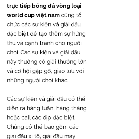
trực tiếp bóng đá vòng loại
world cup việt nam
cũng tổ
chức các sự kiện và giải đấu
đặc biệt để tạo thêm sự hứng
thú và cạnh tranh cho người
chơi. Các sự kiện và giải đấu
này thường có giải thưởng lớn
và cơ hội gặp gỡ, giao lưu với
những người chơi khác.
Các sự kiện và giải đấu có thể
diễn ra hàng tuần, hàng tháng
hoặc call các dịp đặc biệt.
Chúng có thể bao gồm các
giải đấu xì tố, giải đấu máy