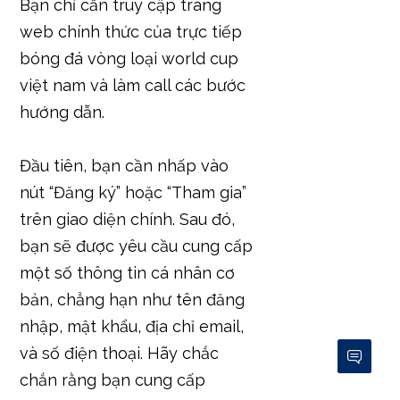
Bạn chỉ cần truy cập trang
web chính thức của trực tiếp
bóng đá vòng loại world cup
việt nam và làm call các bước
hướng dẫn.
Đầu tiên, bạn cần nhấp vào
nút “Đăng ký” hoặc “Tham gia”
trên giao diện chính. Sau đó,
bạn sẽ được yêu cầu cung cấp
một số thông tin cá nhân cơ
bản, chẳng hạn như tên đăng
nhập, mật khẩu, địa chỉ email,
và số điện thoại. Hãy chắc
chắn rằng bạn cung cấp