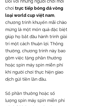
Đối với những người chơi mới
chơi
trực tiếp bóng đá vòng
loại world cup việt nam
,
chương trình khuyến mãi chào
mừng là một món quà đặc biệt
giúp họ bắt đầu hành trình giải
trí một cách thuận lợi. Thông
thường, chương trình này bao
gồm việc tặng phần thưởng
hoặc spin máy spin miễn phí
khi người chơi thực hiện giao
dịch gửi tiền lần đầu.
Số phần thưởng hoặc số
lượng spin máy spin miễn phí