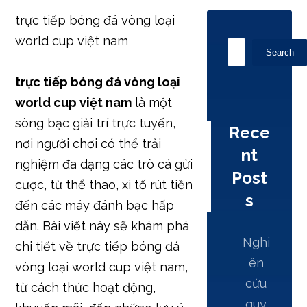
trực tiếp bóng đá vòng loại
world cup việt nam
Search
trực tiếp bóng đá vòng loại
world cup việt nam
là một
sòng bạc giải trí trực tuyến,
Rece
nơi người chơi có thể trải
nt
nghiệm đa dạng các trò cá gửi
Post
cược, từ thể thao, xì tố rút tiền
s
đến các máy đánh bạc hấp
dẫn. Bài viết này sẽ khám phá
Nghi
chi tiết về trực tiếp bóng đá
ên
vòng loại world cup việt nam,
cứu
từ cách thức hoạt động,
quy