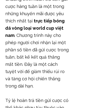
cược hàng tuần là một trong
những khuyến mãi được yêu
thích nhất tại
trực tiếp bóng
đá vòng loại world cup việt
nam
. Chương trình này cho
phép người chơi nhận lại một
phần số tiền đã gửi cược trong
tuần, bất kể kết quả thắng
mất tiền. Đây là một cách
tuyệt vời để giảm thiểu rủi ro
và tăng cơ hội chiến thắng
trong dài hạn.
Tỷ lệ hoàn trả tiền gửi cược có
thể khác nhau tùy thuộc vào