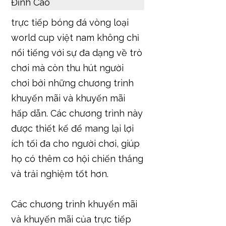
trực tiếp bóng đá vòng loại
world cup việt nam không chỉ
nổi tiếng với sự đa dạng về trò
chơi mà còn thu hút người
chơi bởi những chương trình
khuyến mãi và khuyến mãi
hấp dẫn. Các chương trình này
được thiết kế để mang lại lợi
ích tối đa cho người chơi, giúp
họ có thêm cơ hội chiến thắng
và trải nghiệm tốt hơn.
Các chương trình khuyến mãi
và khuyến mãi của trực tiếp