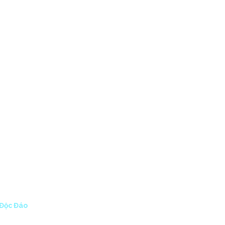
CTS
ABOUT US
CONTACT
M THỰC VIỆT NAM
ĐÁO
 Độc Đáo