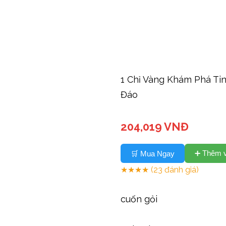
1 Chỉ Vàng Khám Phá T
Đáo
204,019 VNĐ
➕ Thêm v
🛒 Mua Ngay
★★★★
(23 đánh giá)
cuốn gỏi