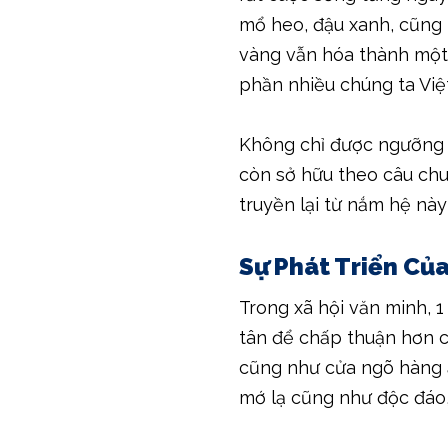
mổ heo, đậu xanh, cũng n
vàng vẫn hóa thành một 
phần nhiều chúng ta Việt
Không chỉ được ngưỡng c
còn sở hữu theo câu chu
truyền lại từ nắm hệ nà
Sự Phát Triển Của
Trong xã hội văn minh, 1
tân để chấp thuận hơn c
cũng như cửa ngõ hàng 
mớ lạ cũng như độc đáo,