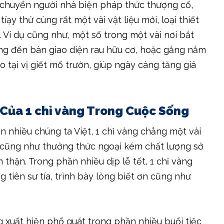
chuyển người nhà biện pháp thức thượng cổ,
̣y thử cùng rất một vài vật liệu mới, loại thiết
 Ví dụ cũng như, một số trong một vài nơi bắt
ng đến bàn giao diện rau hữu cơ, hoặc gắng nắm
o tại vị giết mổ trườn, giúp ngày càng tăng giá
 Của 1 chỉ vàng Trong Cuộc Sống
n nhiều chúng ta Việt, 1 chỉ vàng chẳng một vài
cũng như thưởng thức ngoại kém chất lượng sở
n thận. Trong phần nhiều dịp lễ tết, 1 chỉ vàng
tiên sư tía, trình bày lòng biết ơn cũng như
xuất hiện phổ quát trong phần nhiều buổi tiệc