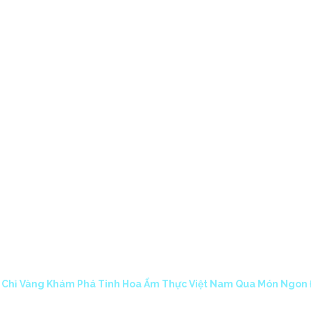
HOME
SERVICES
PROJE
M PHÁ TINH HOA Ẩ
A MÓN NGON ĐỘC 
 Chỉ Vàng Khám Phá Tinh Hoa Ẩm Thực Việt Nam Qua Món Ngon