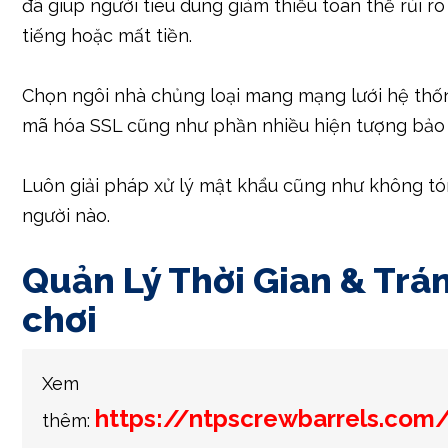
đã giúp người tiêu dùng giảm thiểu toàn thể rủi 
tiếng hoặc mất tiền.
Chọn ngôi nhà chủng loại mang mạng lưới hệ thố
mã hóa SSL cũng như phần nhiều hiện tượng bảo 
Luôn giải pháp xử lý mật khẩu cũng như không tó
người nào.
Quản Lý Thời Gian & Trá
chơi
Xem
https://ntpscrewbarrels.com
thêm: