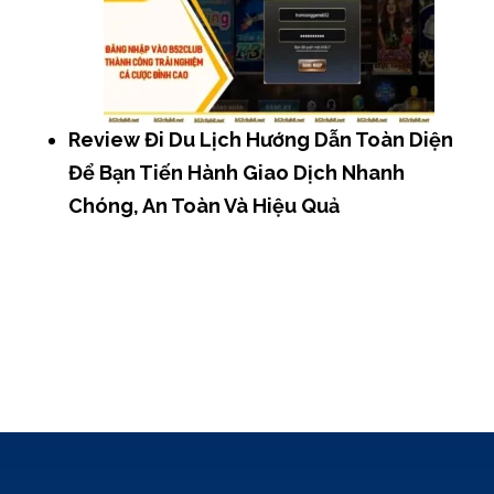
Review Đi Du Lịch Hướng Dẫn Toàn Diện
Để Bạn Tiến Hành Giao Dịch Nhanh
Chóng, An Toàn Và Hiệu Quả