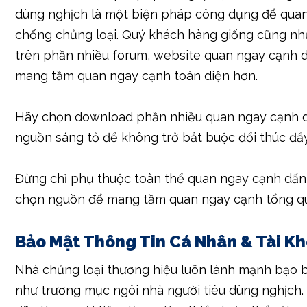
dùng nghịch là một biện pháp công dụng để quan
chống chủng loại. Quý khách hàng giống cũng nh
trên phần nhiều forum, website quan ngay cạnh d
mang tầm quan ngay cạnh toàn diện hơn.
Hãy chọn download phần nhiều quan ngay cạnh d
nguồn sáng tỏ để không trở bắt buộc đổi thúc đẩy 
Đừng chỉ phụ thuộc toàn thể quan ngay cạnh dấn 
chọn nguồn để mang tầm quan ngay cạnh tổng qu
Bảo Mật Thông Tin Cá Nhân & Tài K
Nhà chủng loại thương hiệu luôn lành mạnh bạo 
như trương mục ngôi nhà người tiêu dùng nghịch