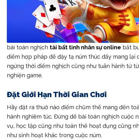
bài toán nghịch
tài bất tỉnh nhân sự online
bắt bu
điểm hợp pháp để đậy tạ núm thúc đẩy mang lại 
ngừng thời điểm nghịch cũng như tuân hành từ t
nghiện game.
Đặt Giới Hạn Thời Gian Chơi
Hãy đặt ra thuở nào điểm chũm thể mang đến toà
hành nghiêm túc. Đừng để bài toán nghịch cuộc n
vụ, học tập cũng như toàn thể hoạt đụng cũng n
như sinh hoạt khác trong cuộc núm.