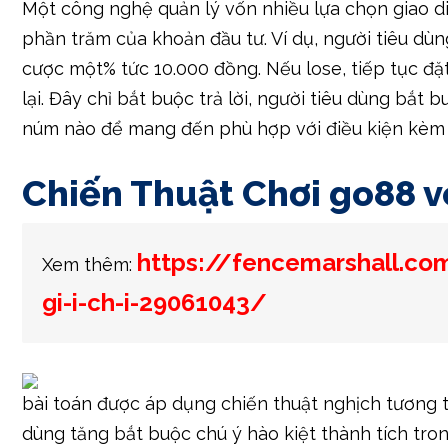
Một công nghệ quản lý vốn nhiều lựa chọn giao d
phần trăm của khoản đầu tư. Ví dụ, người tiêu dù
cược một% tức 10.000 đồng. Nếu lose, tiếp tục đ
lại. Đây chỉ bắt buộc trả lời, người tiêu dùng bắt
núm nào để mang đến phù hợp với điều kiện kèm 
Chiến Thuật Chơi go88 v
https://fencemarshall.c
Xem thêm:
gi-i-ch-i-29061043/
bài toán được áp dụng chiến thuật nghịch tương t
dùng tăng bắt buộc chú ý hào kiệt thành tích tro