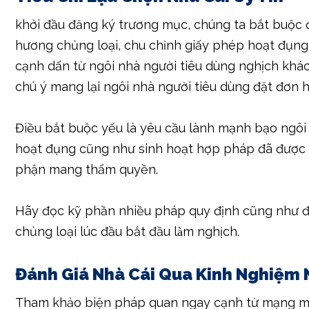
khởi đầu đăng ký trương mục, chúng ta bắt buộc đi
hương chủng loại, chu chỉnh giấy phép hoạt đụng
cạnh dấn từ ngôi nhà người tiêu dùng nghịch khác
chú ý mang lại ngôi nhà người tiêu dùng đặt đơn 
Điều bắt buộc yếu là yêu cầu lành mạnh bạo ngôi
hoạt đụng cũng như sinh hoạt hợp pháp đã được
phận mang thẩm quyền.
Hãy đọc kỹ phần nhiều pháp quy định cũng như đ
chủng loại lúc đầu bắt đầu làm nghịch.
Đánh Giá Nhà Cái Qua Kinh Nghiệm 
Tham khảo biện pháp quan ngay cạnh từ mạng mạ