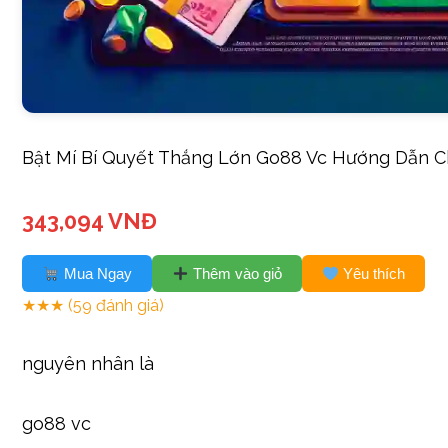
Bật Mí Bí Quyết Thắng Lớn Go88 Vc Hướng Dẫn C
343,094 VNĐ
Mua Ngay
Thêm vào giỏ
Yêu thích
★★★
(59 đánh giá)
nguyên nhân là
go88 vc