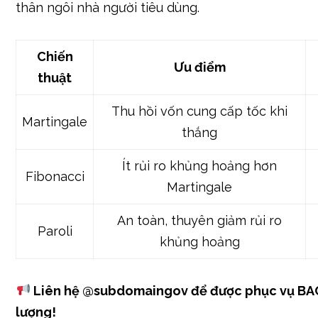
thân ngôi nhà người tiêu dùng.
Chiến
Ưu điểm
thuật
Thu hồi vốn cung cấp tốc khi
Martingale
thắng
Ít rủi ro khủng hoảng hơn
Fibonacci
Martingale
An toàn, thuyên giảm rủi ro
Paroli
khủng hoảng
Liên hệ
@subdomaingov
để được phục vụ B
lượng!