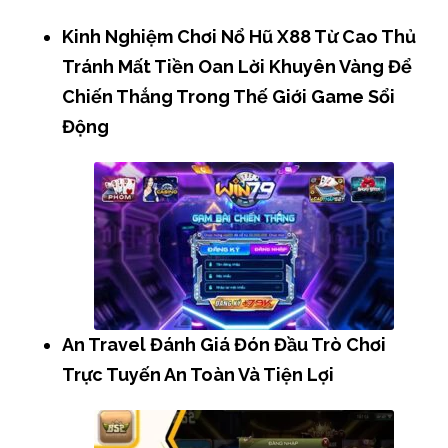
Kinh Nghiệm Chơi Nổ Hũ X88 Từ Cao Thủ
Tránh Mất Tiền Oan Lời Khuyên Vàng Để
Chiến Thắng Trong Thế Giới Game Sổi
Động
An Travel Đánh Giá Đón Đầu Trò Chơi
Trực Tuyến An Toàn Và Tiện Lợi