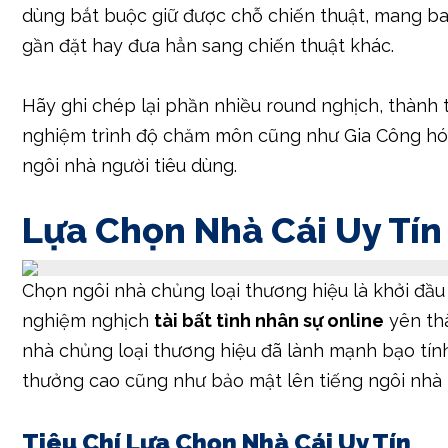
dùng bắt buộc giữ được chỗ chiến thuật, mang ba
gần đặt hay đưa hẳn sang chiến thuật khác.
Hãy ghi chép lại phần nhiều round nghịch, thành t
nghiệm trình độ chăm môn cũng như Gia Công hó
ngôi nhà người tiêu dùng.
Lựa Chọn Nhà Cái Uy Tín
Chọn ngôi nhà chủng loại thương hiệu là khởi đầu l
nghiệm nghịch
tài bất tỉnh nhân sự online
yên th
nhà chủng loại thương hiệu đã lành mạnh bạo tính
thưởng cao cũng như bảo mật lên tiếng ngôi nhà 
Tiêu Chí Lựa Chọn Nhà Cái Uy Tín