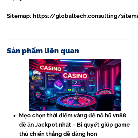
Sitemap:
https://globaltech.consulting/sitem
Sản phẩm liên quan
Mẹo chọn thời điểm vàng để nổ hũ vn88
dễ ăn Jackpot nhất – Bí quyết giúp game
thủ chiến thắng dễ dàng hơn