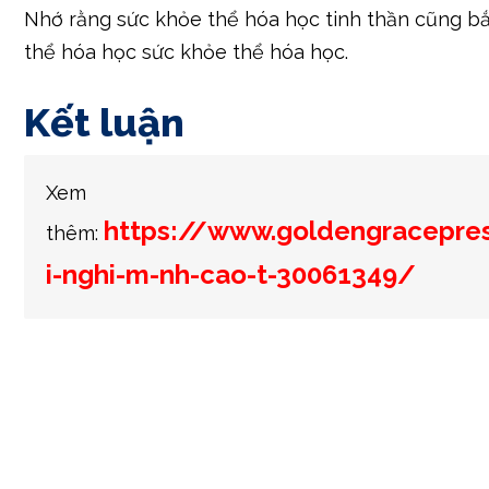
Nhớ rằng sức khỏe thể hóa học tinh thần cũng b
thể hóa học sức khỏe thể hóa học.
Kết luận
Xem
https://www.goldengracepre
thêm:
i-nghi-m-nh-cao-t-30061349/