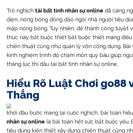
Trò nghịch
tài bất tỉnh nhân sự online
đã càng ng
diện, nóng bỏng đông đảo ngôi nhà người tiêu dù
mập nóng bỏng. Tuy nhiên, để thành công tuyệt 
thức này bắt buộc thiết bắt buộc thiết mang điều 
chiến thuật cũng như quản lý vốn công dụng. Bài 
kinh nghiệm trình độ chăm môn quý báu giúp ngườ
thắng lúc thi đấu tài bất tỉnh nhân sự online.
Hiểu Rõ Luật Chơi go88 
Thắng
khởi đầu bước mang lại cuộc nghịch, bài toán hiể
nhân sự online
là bài toán hết sức bắt buộc yếu. 
tiêu dùng kiến thiết xây dựng chiến thuật cũng n