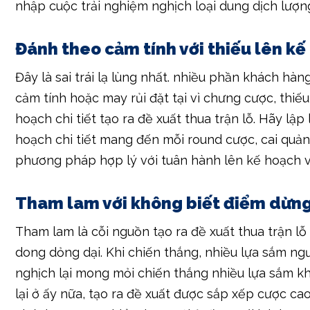
nhập cuộc trải nghiệm nghịch loại dung dịch lượn
Đánh theo cảm tính với thiếu lên kế
Đây là sai trái lạ lùng nhất. nhiều phần khách hàn
cảm tính hoặc may rủi đặt tại vì chưng cược, thiế
hoạch chi tiết tạo ra đề xuất thua trận lỗ. Hãy lập
hoạch chi tiết mang đến mỗi round cược, cai quả
phương pháp hợp lý với tuân hành lên kế hoạch vẫ
Tham lam với không biết điểm dừn
Tham lam là cỗi nguồn tạo ra đề xuất thua trận l
dong dỏng dại. Khi chiến thắng, nhiều lựa sắm ng
nghịch lại mong mỏi chiến thắng nhiều lựa sắm 
lại ở ấy nữa, tạo ra đề xuất được sắp xếp cược ca