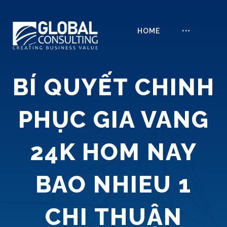
HOME
BÍ QUYẾT CHINH
PHỤC GIA VANG
24K HOM NAY
BAO NHIEU 1
CHI THUẬN