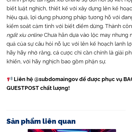
biết luật nghịch, thiết kế với xây dựng lên kế hoạ
hiệu quả, lợi dụng phương pháp tương hỗ với đang
kiểm soát cảm tình với biết điểm dừng. Thành cô
ngất xỉu online
Chưa hẳn dựa vào lộc may nhưng m
quả của sự câu hỏi nỗ lực với lên kế hoạch lanh lợ
hãy hãy nhờ rằng, cá cược chỉ cần chính là giải ph
khiển, với hãy nghịch bao gồm phận sự.
Liên hệ
@subdomaingov
để được phục vụ BA
GUESTPOST chất lượng!
Sản phẩm liên quan