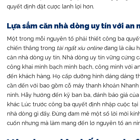
quyết định đặt cược lanh lợi hơn.
Lựa sắm căn nhà dòng uy tín với an 
Một trong mỗi nguyên tố phải thiết công ba quyế
chiến thắng trong
tài ngất xỉu online
đang là câu h
căn nhà dòng uy tín. Nhà dòng uy tín vững cứng c
công khai minh bạch minh bạch, công minh với a
đến khách hàng. Họ cấp dưỡng hình dáng dáng th
cần đến với bao gồm cỗ máy thanh khoản Nhanh
ninh. Hãy hướng đến kỹ ban ba, đánh báo giá củ
khác Lúc trước công ba quyết định nhập cuộc tại
nhà dòng gì đấy. Đừng đam mê một số lời mời kính
cuốn nhưng mà làm mang đến lơ nguyên tố an nin