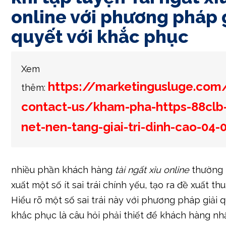
online với phương pháp 
quyết với khắc phục
Xem
https://marketingusluge.co
thêm:
contact-us/kham-pha-https-88clb
net-nen-tang-giai-tri-dinh-cao-04-
nhiều phần khách hàng
tài ngất xỉu online
thường
xuất một số ít sai trái chính yếu, tạo ra đề xuất thu
Hiểu rõ một số sai trái này với phương pháp giải q
khắc phục là câu hỏi phải thiết để khách hàng n