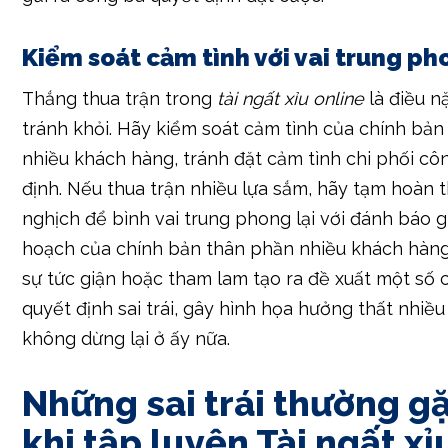
Kiểm soát cảm tình với vai trung pho
Thắng thua trận trong
tài ngất xỉu online
là điều n
tránh khỏi. Hãy kiểm soát cảm tình của chính bả
nhiều khách hàng, tránh đặt cảm tình chi phối cô
định. Nếu thua trận nhiều lựa sắm, hãy tạm hoàn 
nghịch để bình vai trung phong lại với đánh báo gi
hoạch của chính bản thân phần nhiều khách hàn
sự tức giận hoặc tham lam tạo ra đề xuất một số
quyết định sai trái, gây hình họa hưởng thất nhiề
không dừng lại ở ấy nữa.
Những sai trái thường g
khi tập luyện Tài ngất xỉ