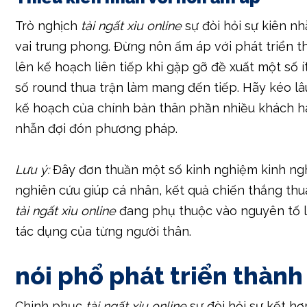
Trò nghịch
tài ngất xỉu online
sự đòi hỏi sự kiên nh
vai trung phong. Đừng nôn ấm áp với phát triển 
lên kế hoạch liên tiếp khi gặp gỡ đề xuất một số 
số round thua trận làm mang đến tiếp. Hãy kéo l
kế hoạch của chính bản thân phần nhiều khách h
nhẫn đợi đón phương pháp.
Lưu ý:
Đây đơn thuần một số kinh nghiệm kinh ng
nghiên cứu giúp cá nhân, kết quả chiến thắng thu
tài ngất xỉu online
đang phụ thuộc vào nguyên tố l
tác dụng của từng người thân.
nói phổ phát triển thành
Chinh phục
tài ngất xỉu online
sự đòi hỏi sự kết hợ