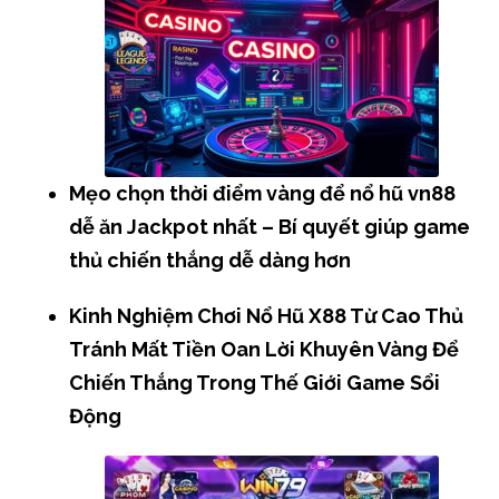
Mẹo chọn thời điểm vàng để nổ hũ vn88
dễ ăn Jackpot nhất – Bí quyết giúp game
thủ chiến thắng dễ dàng hơn
Kinh Nghiệm Chơi Nổ Hũ X88 Từ Cao Thủ
Tránh Mất Tiền Oan Lời Khuyên Vàng Để
Chiến Thắng Trong Thế Giới Game Sổi
Động