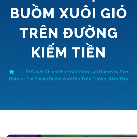
BUỒM XUÔI GIÓ
TRÊN ĐƯỜNG
KIẾM TIỀN
Bí Quyết Chinh Phục Gia Vang 24K Hom Nay Bao
Nhieu 1 Chi Thuận Buồm Xuôi Gió Trên Đường Kiếm Tiền