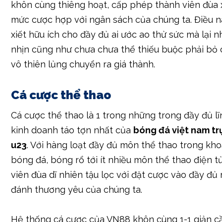
khôn cùng thiêng hoạt, cấp phép thành viên đùa 
mức cược hợp với ngân sách của chúng ta. Điều 
xiết hữu ích cho đầy đủ ai ước ao thử sức mà lại 
nhịn cũng như chưa chưa thể thiếu buộc phải bỏ 
vô thiên lủng chuyển ra giá thành.
Cá cược thể thao
Cá cược thể thao là 1 trong những trong đầy đủ l
kinh doanh táo tợn nhất của
bóng đá việt nam tr
u23
. Với hàng loạt đầy đủ môn thể thao trong kh
bóng đá, bóng rổ tới ít nhiều môn thể thao điện t
viên đùa dĩ nhiên tậu lọc với đặt cược vào đầy đủ
đánh thương yêu của chúng ta.
Hệ thống cá cược của VN88 khôn cùng 1-1 giản cầ