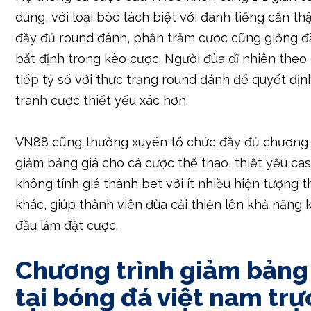
dùng, với loại bóc tách biệt với đánh tiếng cẩn th
đầy đủ round đánh, phần trăm cược cũng giống đ
bất định trong kèo cược. Người đùa dĩ nhiên theo 
tiếp tỷ số với thực trạng round đánh để quyết địn
tranh cược thiết yếu xác hơn.
VN88 cũng thường xuyên tổ chức đầy đủ chương 
giảm bảng giá cho cá cược thể thao, thiết yếu ca
không tính giá thành bet với ít nhiều hiện tượng 
khác, giúp thành viên đùa cải thiện lên khả năng k
đầu làm đặt cược.
Chương trình giảm bảng
tại bóng đá việt nam trự