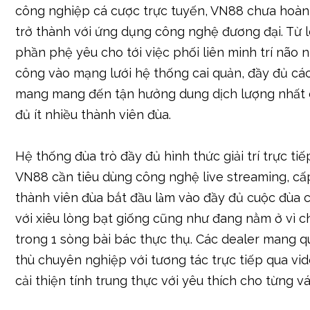
công nghiệp cá cược trực tuyến, VN88 chưa hoàn
trở thành với ứng dụng công nghệ đương đại. Từ l
phần phệ yêu cho tới việc phối liên minh trí não n
công vào mạng lưới hệ thống cai quản, đầy đủ c
mang mang đến tận hưởng dung dịch lượng nhất
đủ ít nhiều thành viên đùa.
Hệ thống đùa trò đầy đủ hình thức giải trí trực tiếp
VN88 cần tiêu dùng công nghệ live streaming, c
thành viên đùa bắt đầu làm vào đầy đủ cuộc đùa 
với xiêu lòng bạt giống cũng như đang nằm ở vì c
trong 1 sòng bài bác thực thụ. Các dealer mang 
thù chuyên nghiệp với tương tác trực tiếp qua vid
cải thiện tính trung thực với yêu thích cho từng v