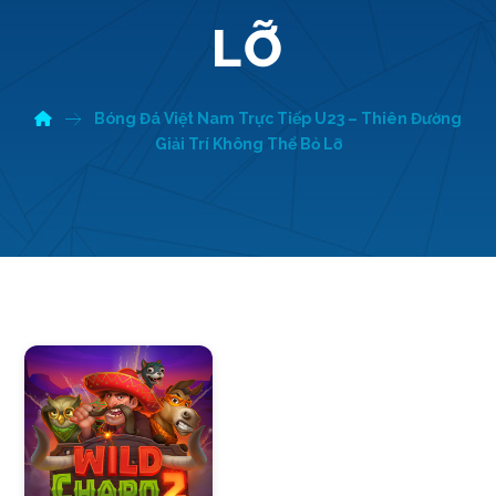
LỠ
Bóng Đá Việt Nam Trực Tiếp U23 – Thiên Đường
Giải Trí Không Thể Bỏ Lỡ