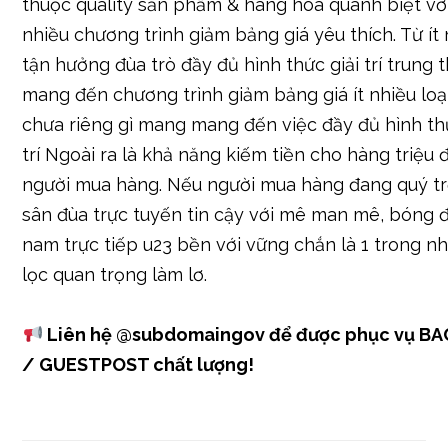
thuộc quality sản phẩm & hàng hóa quánh biệt với
nhiều chương trình giảm bảng giá yêu thích. Từ ít
tận hưởng đùa trò đầy đủ hình thức giải trí trung 
mang đến chương trình giảm bảng giá ít nhiều loạ
chưa riêng gì mang mang đến việc đầy đủ hình thứ
trí Ngoài ra là khả năng kiếm tiền cho hàng triệu 
người mua hàng. Nếu người mua hàng đang quý tr
sân đùa trực tuyến tin cậy với mê man mê, bóng đ
nam trực tiếp u23 bền với vững chắn là 1 trong n
lọc quan trọng làm lơ.
Liên hệ
@subdomaingov
để được phục vụ BA
/ GUESTPOST chất lượng!