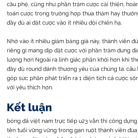
cầu phệ, cũng như phần trăm cược cải thiện, hoà
toán cược trong trường hợp thua thảm hay thưở
đầy đủ ai đặt cược vào ít nhiều đội chiến hạ.
Nhờ vào ít nhiều giảm bảng giá này, thành viên đ
riêng gì mang dịp đặt cược với phần trăm dung dị
lượng hơn Ngoài ra linh giác phấn khởi hơn khi th
đầy đủ round đánh thương yêu của chúng ta. câu 
góp sức phần phát triển ra 1 diện tích cá cược s
với yêu thích hơn.
Kết luận
bóng đá việt nam trực tiếp u23 vẫn thi công dựn
tên tuổi vững vững trong gan ruột thành viên đù