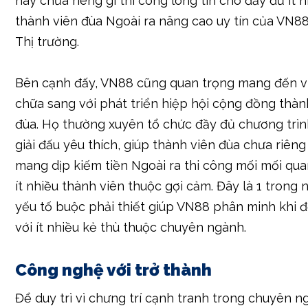
này chưa riêng gì thi công lòng tin cho đầy đủ ít 
thành viên đùa Ngoài ra nâng cao uy tín của VN88
Thị trường.
Bên cạnh đấy, VN88 cũng quan trọng mang đến v
chữa sang với phát triển hiệp hội cộng đồng thàn
đùa. Họ thường xuyên tổ chức đầy đủ chương trìn
giải đấu yêu thích, giúp thành viên đùa chưa riêng
mang dịp kiếm tiền Ngoài ra thi công mối mối qua
ít nhiều thành viên thuộc gợi cảm. Đây là 1 trong
yếu tố buộc phải thiết giúp VN88 phân minh khi đ
với ít nhiều kẻ thù thuộc chuyên ngành.
Công nghệ với trở thành
Để duy trì vì chưng trí cạnh tranh trong chuyên 