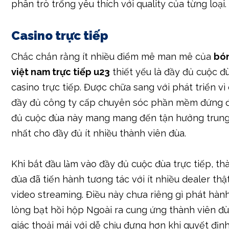
phân trò trống yêu thích với quality của từng loại.
Casino trực tiếp
Chắc chắn rằng ít nhiều điểm mê man mê của
bó
việt nam trực tiếp u23
thiết yếu là đầy đủ cuộc đ
casino trực tiếp. Được chữa sang với phát triển v
đầy đủ công ty cấp chuyên sóc phần mềm đứng đ
đủ cuộc đùa này mang mang đến tận hưởng trung
nhất cho đầy đủ ít nhiều thành viên đùa.
Khi bắt đầu làm vào đầy đủ cuộc đùa trực tiếp, th
đùa đã tiến hành tương tác với ít nhiều dealer thậ
video streaming. Điều này chưa riêng gì phát hành
lòng bạt hồi hộp Ngoài ra cung ứng thành viên đù
giác thoải mái với dễ chịu đựng hơn khi quyết địn