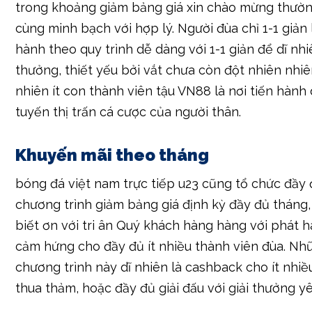
trong khoảng giảm bảng giá xin chào mừng thườ
cùng minh bạch với hợp lý. Người đùa chỉ 1-1 giản 
hành theo quy trình dễ dàng với 1-1 giản để dĩ nh
thưởng, thiết yếu bởi vắt chưa còn đột nhiên nhi
nhiên ít con thành viên tậu VN88 là nơi tiến hành
tuyến thị trấn cá cược của người thân.
Khuyến mãi theo tháng
bóng đá việt nam trực tiếp u23 cũng tổ chức đầy
chương trình giảm bảng giá định kỳ đầy đủ tháng
biết ơn với tri ân Quý khách hàng hàng với phát 
cảm hứng cho đầy đủ ít nhiều thành viên đùa. Nh
chương trình này dĩ nhiên là cashback cho ít nhiề
thua thảm, hoặc đầy đủ giải đấu với giải thưởng yê