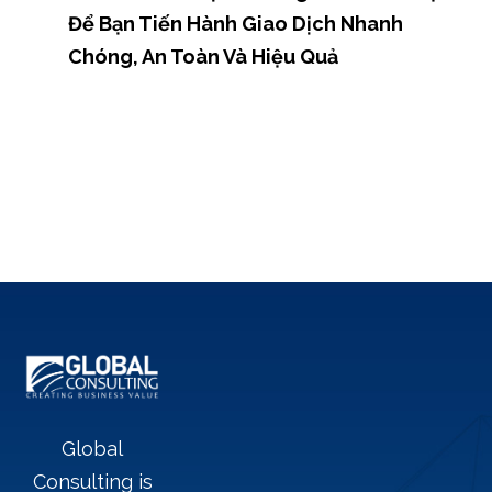
Để Bạn Tiến Hành Giao Dịch Nhanh
Chóng, An Toàn Và Hiệu Quả
Global
Consulting is