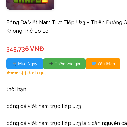
Bóng Đá Việt Nam Trực Tiếp U23 – Thiên Đường Gi
Không Thể Bỏ Lỡ
345,736 VNĐ
Mua Ngay
Thêm vào giỏ
Yêu thích
★★★
(44 đánh giá)
thời hạn
bóng đá việt nam trực tiếp u23
bóng đá việt nam trực tiếp u23 là 1 căn nguyên c