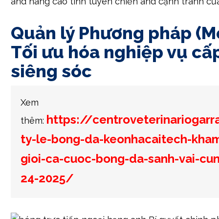
and nâng cao tính tuyên chiến and cạnh tranh của
Quản lý Phương pháp (M
Tối ưu hóa nghiệp vụ cấ
siêng sóc
Xem
https://centroveterinariogar
thêm:
ty-le-bong-da-keonhacaitech-kha
gioi-ca-cuoc-bong-da-sanh-vai-cu
24-2025/