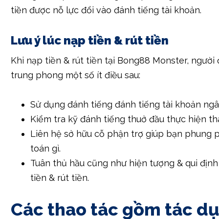
tiền được nỗ lực đổi vào đánh tiếng tài khoản.
Lưu ý lúc nạp tiền & rút tiền
Khi nạp tiền & rút tiền tại Bong88 Monster, người
trung phong một số ít điều sau:
Sử dụng đánh tiếng đánh tiếng tài khoản ng
Kiểm tra kỹ đánh tiếng thuở đầu thực hiện th
Liên hệ sở hữu cỗ phận trợ giúp bạn phung p
toán gì.
Tuân thủ hầu cũng như hiện tượng & qui địn
tiền & rút tiền.
Các thao tác gồm tác d