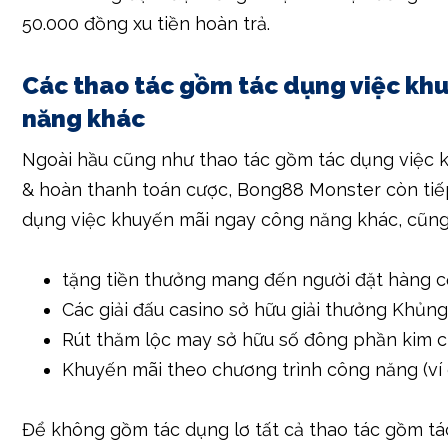
50.000 đồng xu tiền hoàn trả.
Các thao tác gồm tác dụng việc kh
năng khác
Ngoài hầu cũng như thao tác gồm tác dụng việc k
& hoàn thanh toán cược, Bong88 Monster còn tiế
dụng việc khuyến mãi ngay công năng khác, cũng
tặng tiền thưởng mang đến người đặt hàng cố
Các giải đấu casino sở hữu giải thưởng Khủng
Rút thăm lộc may sở hữu số đông phần kim cư
Khuyến mãi theo chương trình công năng (ví 
Để không gồm tác dụng lơ tất cả thao tác gồm t