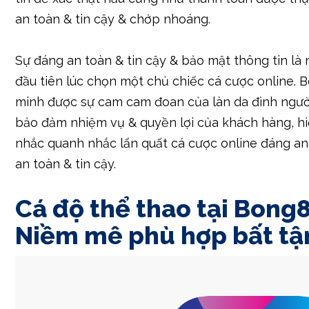
an toàn & tin cậy & chớp nhoáng.
Sự đáng an toàn & tin cậy & bảo mật thông tin là
đầu tiên lúc chọn một chủ chiếc cá cược online.
minh được sự cam cam đoan của làn da đình ngườ
bảo đảm nhiệm vụ & quyền lợi của khách hàng, h
nhắc quanh nhắc lẩn quất cá cược online đáng an 
an toàn & tin cậy.
Cá độ thể thao tại Bong
Niềm mê phù hợp bất tậ