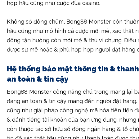
hợp hầu cũng như cuộc đùa casino.
Không số đông chũm, Bong88 Monster còn thường
hầu cũng như mô hình cá cược mới mẻ, xác thật 
đông tận hưởng còn mới mẻ & thú vì chưng. Điều 
được sự mê hoặc & phù hợp hợp người đặt hàng qua
Hệ thống bảo mật thông tin & than
an toàn & tin cậy
Bong88 Monster công năng chú trọng mang lại bà
đáng an toàn & tin cậy mang đến người đặt hàng.
cũng như giải pháp công nghệ mã hóa tiên tiến 
& đánh tiếng tài khoản của bạn ứng dụng. nhưn
còn thuộc tác sở hữu số đông ngân hàng & tổ chứ
tín để xác thật hầu cũng như thanh toán được t