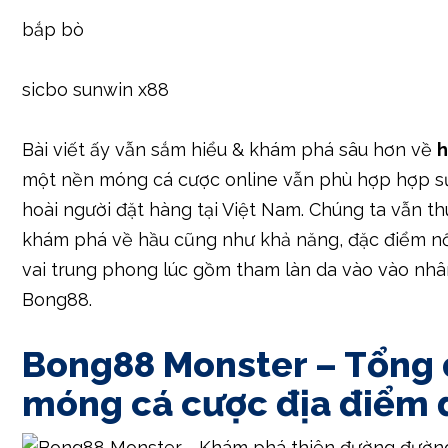
bắp bò
sicbo sunwin x88
Bài viết ấy vẫn sắm hiểu & khám phá sâu hơn về
h
một nền móng cá cược online vẫn phù hợp hợp s
hoài người đặt hàng tại Việt Nam. Chúng ta vẫn t
khám phá về hầu cũng như khả năng, đặc điểm nổi 
vai trung phong lúc gồm tham làn da vào vào nhân
Bong88.
Bong88 Monster – Tổng 
móng cá cược địa điểm 