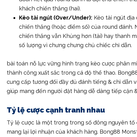
khách chiến thắng (hai).
Kèo tài ngút (Over/Under):
Kèo tài ngút địa
chiến thắng (hoặc điểm số) của round đánh.
chiến thắng vẫn Khủng hơn (tài) hay thanh 
số lượng vì chưng chưng chủ chiếc chỉ dẫn.
bài toán nỗ lực vững hình trạng kèo cược phân m
thành công xuất sắc trong cá độ thể thao. Bong
cung cấp tương đối đầy đủ đánh tiếng & chỉ dẫn v
giúp mang đến người đặt hàng dễ dàng tiếp cận 
Tỷ lệ cược cạnh tranh nhau
Tỷ lệ cược là một trong trong số đông nguyên tố
mang lại lợi nhuận của khách hàng. Bong88 Mon