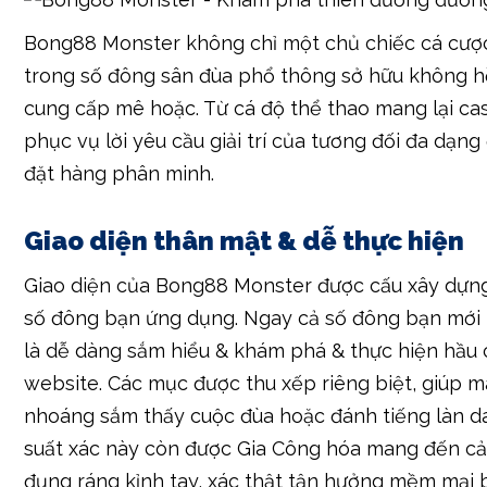
Bong88 Monster không chỉ một chủ chiếc cá cược 
trong số đông sân đùa phổ thông sở hữu không h
cung cấp mê hoặc. Từ cá độ thể thao mang lại ca
phục vụ lời yêu cầu giải trí của tương đối đa dạn
đặt hàng phân minh.
Giao diện thân mật & dễ thực hiện
Giao diện của Bong88 Monster được cấu xây dựng
số đông bạn ứng dụng. Ngay cả số đông bạn mới
là dễ dàng sắm hiểu & khám phá & thực hiện hầu
website. Các mục được thu xếp riêng biệt, giúp 
nhoáng sắm thấy cuộc đùa hoặc đánh tiếng làn da
suất xác này còn được Gia Công hóa mang đến cả m
đụng ráng kỉnh tay, xác thật tận hưởng mềm mại