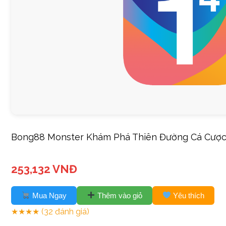
Bong88 Monster Khám Phá Thiên Đường Cá Cược
253,132 VNĐ
Mua Ngay
Thêm vào giỏ
Yêu thích
★★★★
(32 đánh giá)