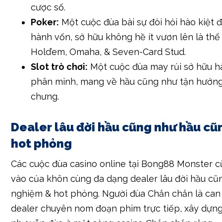
cược số.
Poker:
Một cuộc đùa bài sự đòi hỏi hào kiệt đ
hành vốn, sở hữu không hề ít vươn lên là th
Hold’em, Omaha, & Seven-Card Stud.
Slot trò chơi:
Một cuộc đùa may rủi sở hữu h
phân minh, mang về hầu cũng như tận hưởng g
chưng.
Dealer lâu đời hầu cũng như hầu cũ
hot phỏng
Các cuộc đùa casino online tại Bong88 Monster 
vào của khôn cùng đa dạng dealer lâu đời hầu cũ
nghiệm & hot phỏng. Người đùa Chắn chắn là can 
dealer chuyên nom đoạn phim trực tiếp, xây dựn