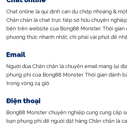
Chat online là qui định can dự chớp nhoáng & mộ
Chắn chắn là chat trực tiếp sở hữu chuyên nghiệp
bên trên website của Bong88 Monster. Thời gian
phương thức nhanh nhất, chỉ phải vài phút để nhấn
Email
Người đùa Chắn chắn là chuyển email mang lại địa
phung phí của Bong88 Monster. Thời gian đánh bả
trong vòng 24 giờ.
Điện thoại
Bong88 Monster chuyên nghiệp cung cung cấp số 
bạn phung phí để người đặt hàng Chắn chắn là ca