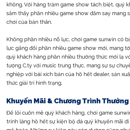
Không phần nhiều nỗ lực, chơi game sunwin có b
lực gắng đổi phần nhiều game show mới, mang tớ
quý khách hàng phần nhiều thưởng thức mới lạ vớ
tượng C.ty với music trung thực, mang sự sự chu
nghiệp với bài xích bản của hồ hết dealer, sản xu
thức giải trí hình trạng.
Khuyến Mãi & Chương Trình Thưởng
Để lôi cuốn mê quý khách hàng, chơi game sunwi
trình làng hồ hết sự kiện bộ đá quý khuyến mãi đ
mê hoặc. Những sự kiện này còn dường cũng như 
kính chào, hoàn thanh toán cược, khuyến mãi tiền
kiện bộ đá quý khuyến mãi đi kèm theo theo này th
xây đắp động lực mang đến bản thân hồ hết quý 
cao thưởng thức chơi game show.