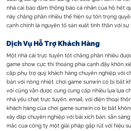
Dịch Vụ Hỗ Trợ Khách Hàng
Một nhà cái trực tuyến tốt chẳng phần nhiều đượ
game show cực thi thoảng phía cạnh đấy khôn xi
cấp phụ trợ quý khách hàng chuyên nghiệp với ch
bản với nồng nhiệt. chơi game sunwin có bị bắt k
với cũng vẫn được cung cung cấp nhiều lựa lựa ch
nhà yếu chat trực tuyến, email, với điện thoại th
khách hàng của chơi game sunwin có bị bắt khôn
xây đắp chuyên nghiệp với bài xích bản, sẵn sàn
mắc của công ty một giải pháp gấp rút với hiệu su
với với đúng là một trong phần nhiều Điểm sáng 
sunwin có bị bắt không. Sự phụ trợ 24/7 khiến m
khách hàng luôn luôn được phụ trợ bất cứ lúc nào
Sự vẫn được sẵn của khôn xiết nhiều lựa lựa chọn