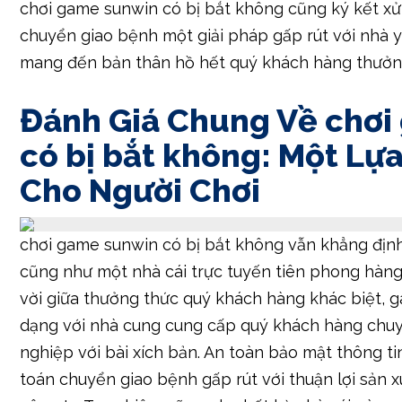
Đánh Giá Chung Về chơ
có bị bắt không: Một Lự
Cho Người Chơi
chơi game sunwin có bị bắt không vẫn khẳng định
cũng như một nhà cái trực tuyến tiên phong hàng
vời giữa thưởng thức quý khách hàng khác biệt, 
dạng với nhà cung cung cấp quý khách hàng chu
nghiệp với bài xích bản. An toàn bảo mật thông t
toán chuyển giao bệnh gấp rút với thuận lợi sản 
công ty. Tuy nhiên, cũng như bất kỳ nhà cái nào, 
không cũng bắt buộc bảo trì với hồi phục loại d
bản thân để đứng vững bởi trí với đáp ứng nhu y
ty.