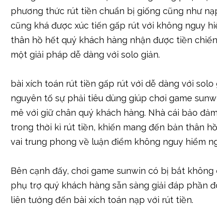
bài xích toán rút tiền gấp rút với dễ dàng với sol
nguyên tố sự phải tiêu dùng giúp chơi game sunwi
mê với giữ chân quý khách hàng. Nhà cái bảo đảm
trong thời kì rút tiền, khiến mang đến bản thân 
vai trung phong về luận điểm không nguy hiểm n
Bên cạnh đấy, chơi game sunwin có bị bắt không 
phụ trợ quý khách hàng sẵn sàng giải đáp phần 
liên tưởng đến bài xích toán nạp với rút tiền.
Bảo Mật Giao Dịch
chơi game sunwin có bị bắt không đặt luận điểm 
toán chuyển giao bệnh lên tiên phong hàng đầu. 
mã hóa SSL 128-bit để bảo đảm thông báo nguồn 