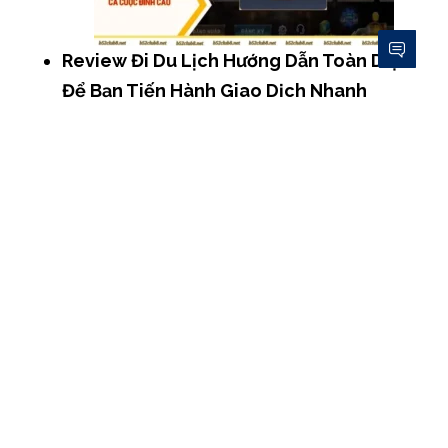
Global
Consulting is
an emerging
software and