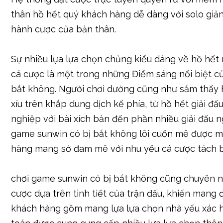
cá cược là một trong những Điểm sáng nổi biệt c
bắt không. Người chơi dường cũng như sắm thấy 
xíu trên khắp dung dịch kế phía, từ hồ hết giải đ
nghiệp với bài xích bản đến phần nhiều giải đấu n
game sunwin có bị bắt không lôi cuốn mê được 
hàng mang sở đam mê với nhu yếu cá cược tách b
chơi game sunwin có bị bắt không cũng chuyên n
cược dựa trên tình tiết của trận đấu, khiến mang
khách hàng gồm mang lựa lựa chọn nhà yếu xác hơ
toán được cung cung cấp nhiều lựa lựa chọn thôn
trận đấu khiến mang đến bản thân hồ hết quý k
đưa giới thiệu quyết định đặt cược cao hơn.
Casino Trực Tuyến & Game Bài