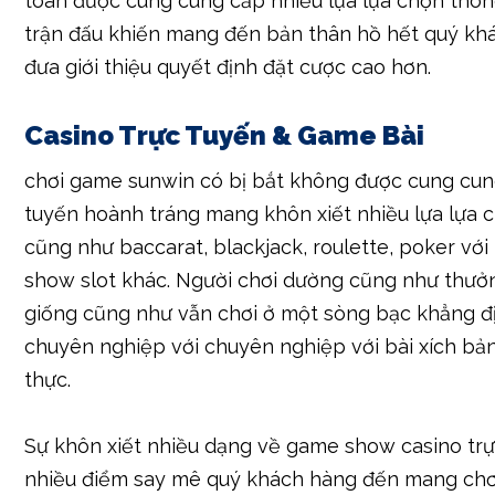
chơi game sunwin có bị bắt không được cung cun
tuyến hoành tráng mang khôn xiết nhiều lựa lự
cũng như baccarat, blackjack, roulette, poker vớ
show slot khác. Người chơi dường cũng như thưở
giống cũng như vẫn chơi ở một sòng bạc khẳng đ
chuyên nghiệp với chuyên nghiệp với bài xích bản
thực.
Sự khôn xiết nhiều dạng về game show casino trự
nhiều điểm say mê quý khách hàng đến mang chơ
không. Với hàng trăm game show tách biệt, quý
sắm thấy phần nhiều game show đắm say mang s
chơi của bản thân.