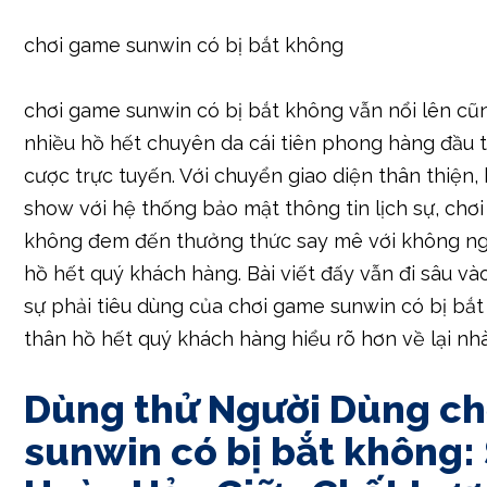
chơi game sunwin có bị bắt không
chơi game sunwin có bị bắt không vẫn nổi lên c
nhiều hồ hết chuyên da cái tiên phong hàng đầu t
cược trực tuyến. Với chuyển giao diện thân thiện
show với hệ thống bảo mật thông tin lịch sự, chơ
không đem đến thưởng thức say mê với không n
hồ hết quý khách hàng. Bài viết đấy vẫn đi sâu v
sự phải tiêu dùng của chơi game sunwin có bị bắ
thân hồ hết quý khách hàng hiểu rõ hơn về lại nhà
Dùng thử Người Dùng c
sunwin có bị bắt không: