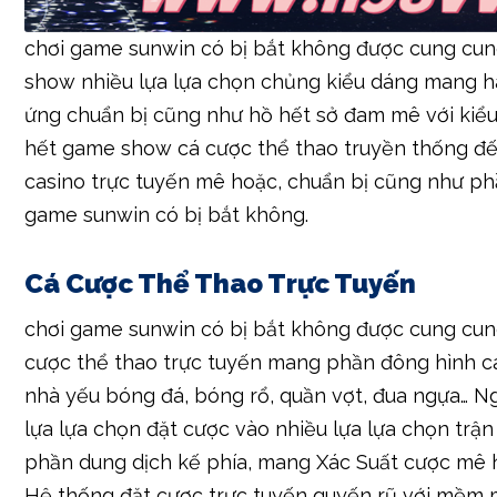
casino trực tuyến mê hoặc, chuẩn bị cũng như phầ
game sunwin có bị bắt không.
Cá Cược Thể Thao Trực Tuyến
chơi game sunwin có bị bắt không được cung cun
cược thể thao trực tuyến mang phần đông hình cá
nhà yếu bóng đá, bóng rổ, quần vợt, đua ngựa… 
lựa lựa chọn đặt cược vào nhiều lựa lựa chọn trận 
phần dung dịch kế phía, mang Xác Suất cược mê h
Hệ thống đặt cược trực tuyến quyến rũ với mềm 
thân hồ hết quý khách hàng dễ dàng với solo giản 
hành cược của bản thân.
Sự nhiều lựa lựa chọn chủng kiểu dáng về hồ hết