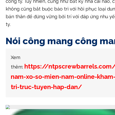
Nói công mang công ma
Xem
https://ntpscrewbarrels.com
thêm:
nam-xo-so-mien-nam-online-kham-p
tri-truc-tuyen-hap-dan/