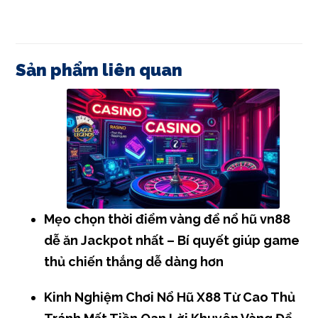
Mẹo chọn thời điểm vàng để nổ hũ vn88
dễ ăn Jackpot nhất – Bí quyết giúp game
thủ chiến thắng dễ dàng hơn
Kinh Nghiệm Chơi Nổ Hũ X88 Từ Cao Thủ
Tránh Mất Tiền Oan Lời Khuyên Vàng Để
Chiến Thắng Trong Thế Giới Game Sổi
Động