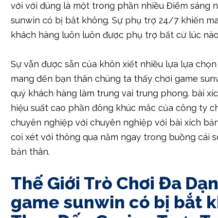
mang đến bạn thân chúng ta thấy chơi game sunw
quý khách hàng làm trung vai trung phong. bài xí
hiệu suất cao phần đông khúc mắc của công ty c
chuyên nghiệp với chuyên nghiệp với bài xích bản
coi xét với thông qua nằm ngay trong buồng cái
bản thân.
Thế Giới Trò Chơi Đa Dạ
game sunwin có bị bắt 
Thao Đến Casino Trực T
Xem
https://ntpscrewbarrels.co
thêm: