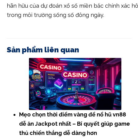
hãn hữu của dự đoán xổ số miền bắc chính xác h
trong môi trường sống số đông ngày.
Sản phẩm liên quan
Mẹo chọn thời điểm vàng để nổ hũ vn88
dễ ăn Jackpot nhất – Bí quyết giúp game
thủ chiến thắng dễ dàng hơn