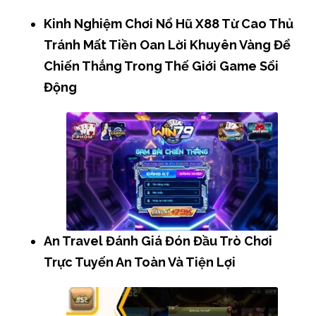
Kinh Nghiệm Chơi Nổ Hũ X88 Từ Cao Thủ
Tránh Mất Tiền Oan Lời Khuyên Vàng Để
Chiến Thắng Trong Thế Giới Game Sổi
Động
An Travel Đánh Giá Đón Đầu Trò Chơi
Trực Tuyến An Toàn Và Tiện Lợi