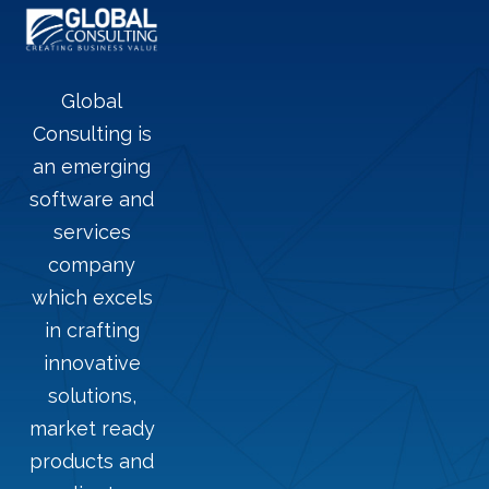
Global
Consulting is
an emerging
software and
services
company
which excels
in crafting
innovative
solutions,
market ready
products and