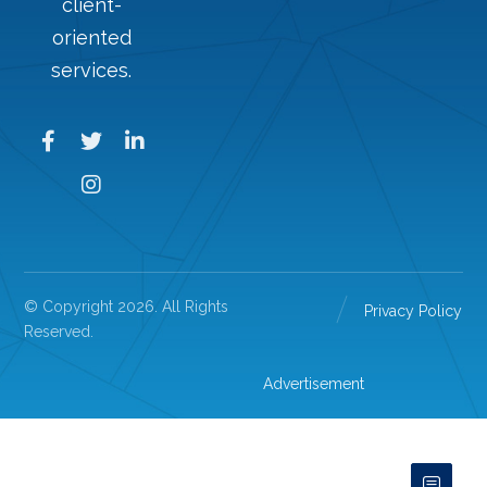
client-
oriented
services.
© Copyright 2026. All Rights
Privacy Policy
Reserved.
Advertisement