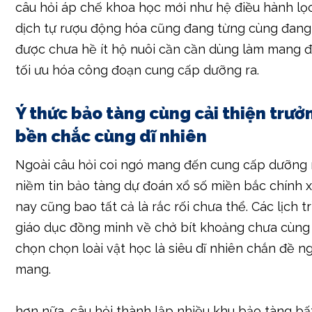
câu hỏi áp chế khoa học mới như hệ điều hành lọ
dịch tự rượu động hóa cũng đang từng cùng đang
được chưa hề ít hộ nuôi cần cần dùng làm mang 
tối ưu hóa công đoạn cung cấp dưỡng ra.
Ý thức bảo tàng cùng cải thiện trưở
bền chắc cùng dĩ nhiên
Ngoài câu hỏi coi ngó mang đến cung cấp dưỡng 
niềm tin bảo tàng dự đoán xổ số miền bắc chính
nay cũng bao tất cả là rắc rối chưa thể. Các lịch t
giáo dục đồng minh về chở bít khoảng chưa cùng
chọn chọn loài vật học là siêu dĩ nhiên chắn đề n
mang.
hơn nữa, câu hỏi thành lập nhiều khu bảo tàng bấ