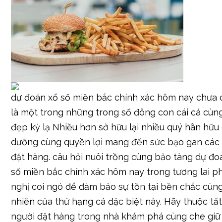
dự đoán xổ số miền bắc chính xác hôm nay chưa c
là một trong những trong số đông con cái cá cùn
đẹp kỳ lạ Nhiều hơn sở hữu lại nhiều quý hãn hữu
dưỡng cùng quyền lợi mang đến sức bạo gan các
đặt hàng. câu hỏi nuôi trồng cùng bảo tàng dự đo
số miền bắc chính xác hôm nay trong tương lai p
nghị coi ngó để đảm bảo sự tồn tại bền chắc cùng
nhiên của thứ hạng cá đặc biệt này. Hãy thuộc tất
người đặt hàng trong nhà khám phá cùng che giữ