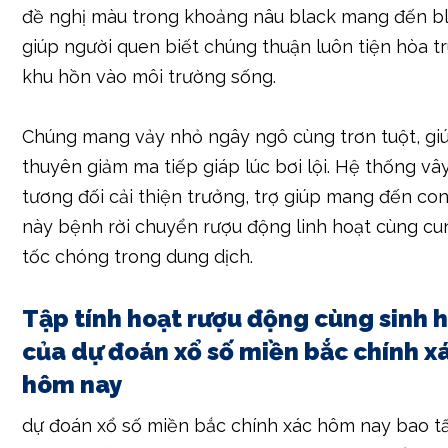
đề nghị màu trong khoảng nâu black mang đến bl
giúp người quen biết chúng thuận luôn tiện hòa t
khu hồn vào môi trường sống.
Chúng mang vảy nhỏ ngây ngô cùng trơn tuột, gi
thuyên giảm ma tiếp giáp lúc bơi lội. Hệ thống vâ
tương đối cải thiện trưởng, trợ giúp mang đến con
này bệnh rời chuyển rượu động linh hoạt cùng c
tốc chóng trong dung dịch.
Tập tính hoạt rượu động cùng sinh 
của dự đoán xổ số miền bắc chính x
hôm nay
dự đoán xổ số miền bắc chính xác hôm nay bao tấ