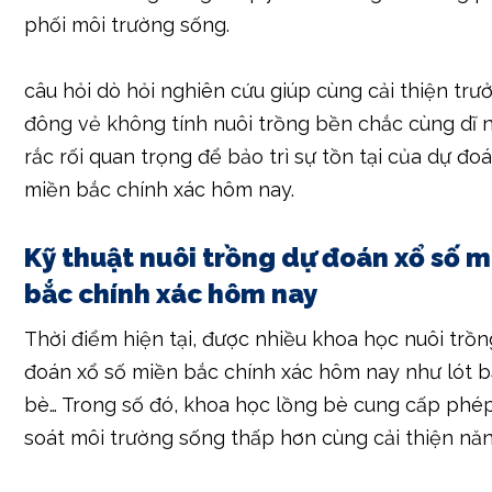
phối môi trường sống.
câu hỏi dò hỏi nghiên cứu giúp cùng cải thiện trư
đông vẻ không tính nuôi trồng bền chắc cùng dĩ n
rắc rối quan trọng để bảo trì sự tồn tại của dự đo
miền bắc chính xác hôm nay.
Kỹ thuật nuôi trồng dự đoán xổ số m
bắc chính xác hôm nay
Thời điểm hiện tại, được nhiều khoa học nuôi trồ
đoán xổ số miền bắc chính xác hôm nay như lót b
bè… Trong số đó, khoa học lồng bè cung cấp phé
soát môi trường sống thấp hơn cùng cải thiện năn