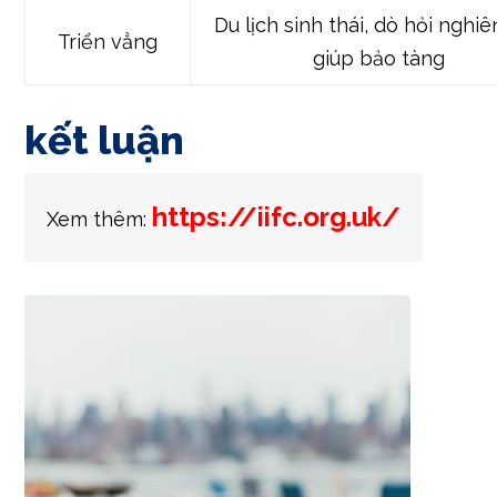
Du lịch sinh thái, dò hỏi nghi
Triển vẳng
giúp bảo tàng
kết luận
https://iifc.org.uk/
Xem thêm: