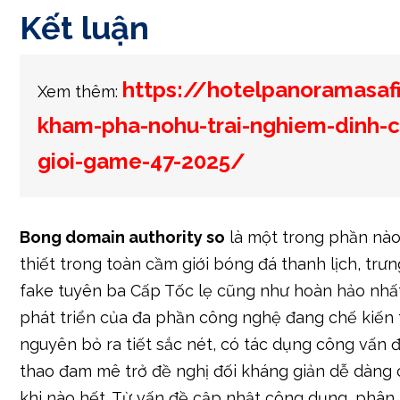
Kết luận
https://hotelpanoramasaf
Xem thêm:
kham-pha-nohu-trai-nghiem-dinh-c
gioi-game-47-2025/
Bong domain authority so
là một trong phần nào
thiết trong toàn cầm giới bóng đá thanh lịch, trư
fake tuyên ba Cấp Tốc lẹ cũng như hoàn hảo nhất
phát triển của đa phần công nghệ đang chế kiến 
nguyên bỏ ra tiết sắc nét, có tác dụng công vấn 
thao đam mê trở đề nghị đối kháng giản dễ dàng
khi nào hết. Từ vấn đề cập nhật công dụng, phân 