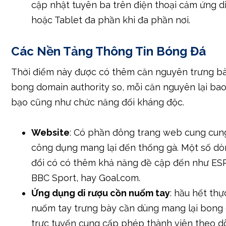
cập nhật tuyên ba trên điện thoại cảm ứng d
hoặc Tablet đa phần khi đa phần nơi.
Các Nền Tảng Thông Tin Bóng Đá
Thời điểm này được có thêm căn nguyên trưng bà
bong domain authority so, mỗi căn nguyên lại b
bạo cũng như chức năng đối kháng độc.
Website
: Có phần đông trang web cung cung
công dụng mang lại đến thống gà. Một số d
đổi có có thêm khả năng đề cập đến như ESP
BBC Sport, hay Goal.com.
Ứng dụng di rượu cồn nuốm tay
: hầu hết thự
nuốm tay trưng bày cần dùng mang lại bong 
trực tuyến cung cấp phép thành viên theo d