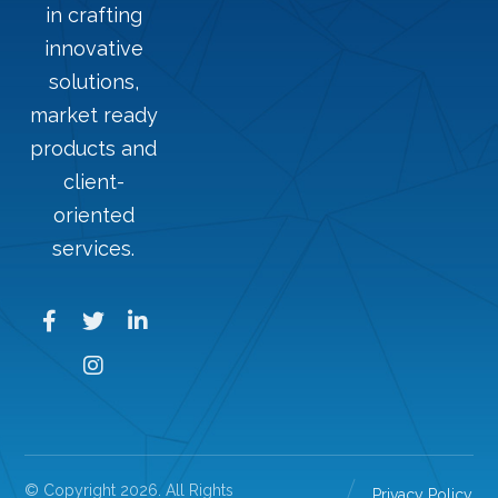
in crafting
innovative
solutions,
market ready
products and
client-
oriented
services.
© Copyright 2026. All Rights
Privacy Policy