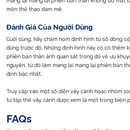
mang lại mang lại phiên bản thân không bỏ mất b
môn thể thao đam mê.
Đánh Giá Của Người Dùng
Cuối cùng, hãy chăm nom định hình từ số đông cộ
dùng trước đó. Những định hình này có có thêm k
phiên bản thân ánh quan sát trong đó về ưu khuy
nguyên, từ đó làm mang lại mang lại phiên bản th
định bậc nhất.
Truy cập vào một số diễn vây cánh hoặc nhóm soc
từ tập thể vây cánh được xem là một trong biện p
FAQs