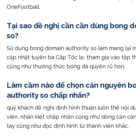
OneFootball.
Tại sao đề nghị cần cần dùng bong 
so?
Sử dụng bong domain authority so làm mang lại m
cập nhật tuyên ba Cấp Tốc lẹ, tham gia vào tập 
cũng như thưởng thức bóng đá quyến rũ hơn.
Làm cầm nào để chọn căn nguyên b
authority so chấp nhấn?
quý khách đề nghị định hình thuận luôn thể nội d
viên, nhân kiệt chấp nhấn cũng như dòng căn că
tay cũng như đọc định hình từ thành viên khác.