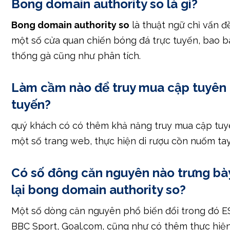
Bong domain authority so là gì?
Bong domain authority so
là thuật ngữ chỉ vấn đ
một số cửa quan chiến bóng đá trực tuyến, bao 
thống gà cũng như phân tích.
Làm cầm nào để truy mua cập tuyên 
tuyến?
quý khách có có thêm khả năng truy mua cập tu
một số trang web, thực hiện di rượu cồn nuốm tay
Có số đông căn nguyên nào trưng bà
lại bong domain authority so?
Một số dòng căn nguyên phổ biến đổi trong đó ES
BBC Sport, Goal.com, cũng như có thêm thực hiệ