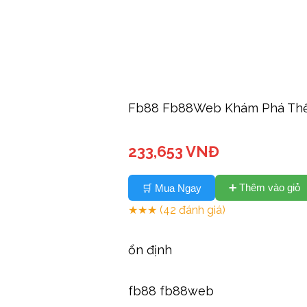
Fb88 Fb88Web Khám Phá Thế G
233,653 VNĐ
➕ Thêm vào giỏ
🛒 Mua Ngay
★★★
(42 đánh giá)
ổn định
fb88 fb88web