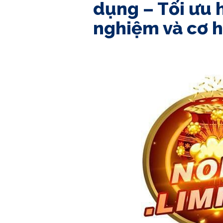
dụng – Tối ưu hó
nghiệm và cơ hộ