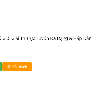
iới Giải Trí Trực Tuyến Đa Dạng & Hấp Dẫn
💙 Yêu thích