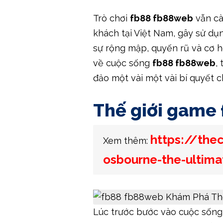
Trò chơi
fb88 fb88web
vẫn cà
khách tại Việt Nam, gây sử dụ
sự rộng mập, quyến rũ và cơ hộ
về cuộc sống
fb88 fb88web
,
đảo một vài một vài bí quyết c
Thế giới game
https://the
Xem thêm:
osbourne-the-ultima
Lúc trước bước vào cuộc sống