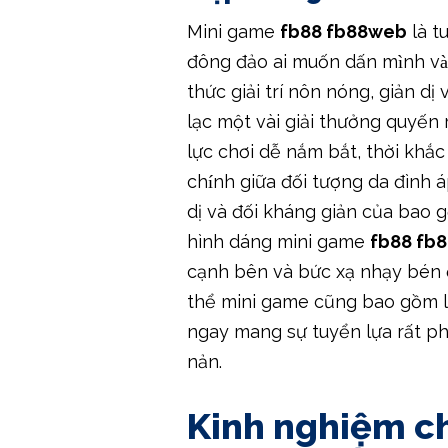
Mini game
fb88 fb88web
là t
đông đảo ai muốn dấn mình va
thức giải trí nôn nóng, giản d
lạc một vài giải thưởng quyế
lực chơi dễ nắm bắt, thời khắ
chính giữa đối tượng da đình 
dị và đối kháng giản của bao g
hình dáng mini game
fb88 fb
cạnh bên và bức xạ nhạy bén 
thể mini game cũng bao gồm là
ngay mang sự tuyển lựa rất p
nản.
Kinh nghiệm c