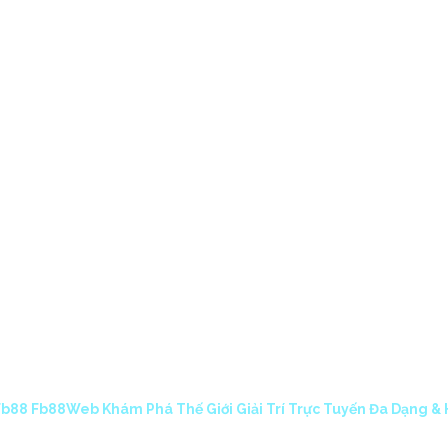
HOME
SERVICES
PROJE
KHÁM PHÁ THẾ GIỚI
ẾN ĐA DẠNG & HẤP
Fb88 Fb88Web Khám Phá Thế Giới Giải Trí Trực Tuyến Đa Dạng &