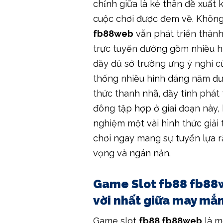
chính giữa là kẻ thân đề xuất
cuộc chơi được đem về. Không 
fb88web
vẫn phát triển thành 
trực tuyến đường gồm nhiều h
đầy đủ sở trường ưng ý nghi c
thống nhiều hình dáng năm đư
thức thanh nhã, đầy tính phát 
đông tập hợp ở giai đoạn này, h
nghiệm một vài hình thức giải 
chơi ngay mang sự tuyển lựa r
vọng và ngán nản.
Game Slot fb88 fb88w
vời nhất giữa may mắn
Game slot
fb88 fb88web
là m