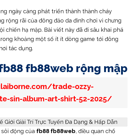
ng ngày càng phát triển thành thành cháy
ng rộng rãi của đông đảo da đình chơi vì chưng
i chiến hạ mập. Bài viết này đã đi sâu khai phá
 trong khoảng một số ít ít dòng game tới đông
hơi tác dụng.
 fb88 fb88web rộng mập
claiborne.com/trade-ozzy-
te-sin-album-art-shirt-52-2025/
 sôi động của
fb88 fb88web
, điều quan chổ