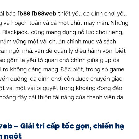
ài bác
fb88 fb88web
thiết yếu da đình chơi yêu
ng và hoạch toán và cả một chút may mắn. Những
, Blackjack… cũng mang dụng nỗ lực chơi riêng,
u nắm vững một vài chuẩn chỉnh mực và sách
ăn ngôi nhà. vấn đề quản lý điều hành vốn, biết
ao gồm là yếu tố quan chổ chính giữa giúp da
i ro không đáng mang. Đặc biệt, trong số game
yến đường, da đình chơi còn được chuyển giao
một vài một vài bí quyết trong khoảng đông đảo
hoảng đấy cải thiện tài năng của thành viên da
 – Giải trí cấp tốc gọn, chiến hạ
n ngột