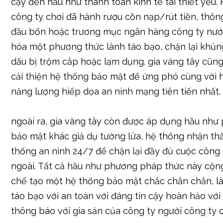
cậy đến hầu như thanh toán kinh tế tài thiết yếu. 
công ty chơi đã hành rượu cồn nạp/rút tiền, thô
đầu bốn hoặc trương mục ngân hàng công ty nướ
hóa một phương thức lành táo bạo, chặn lại khủn
dấu bị trộm cắp hoặc lạm dụng. gia vàng tây cũng 
cải thiện hệ thống bảo mật để ứng phó cùng với 
năng lượng hiếp dọa an ninh mạng tiên tiến nhất.
ngoài ra, gia vàng tây còn được áp dụng hầu nh
bảo mật khác giả dụ tường lửa, hệ thống nhận th
thống an ninh 24/7 để chặn lại đầy đủ cuộc công
ngoài. Tất cả hầu như phương pháp thức này cộng
chế tạo một hệ thống bảo mật chắc chắn chắn, là
táo bạo với an toàn với đáng tin cậy hoàn hảo với
thông báo với gia sản của công ty người công ty c