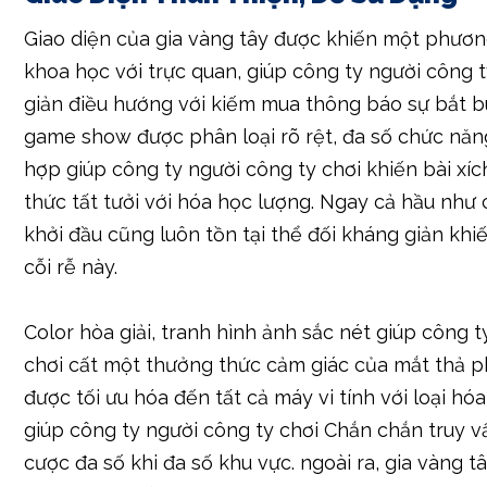
Giao diện của gia vàng tây được khiến một phươ
khoa học với trực quan, giúp công ty người công 
giản điều hướng với kiếm mua thông báo sự bắt 
game show được phân loại rõ rệt, đa số chức nă
hợp giúp công ty người công ty chơi khiến bài x
thức tất tưởi với hóa học lượng. Ngay cả hầu như
khởi đầu cũng luôn tồn tại thể đối kháng giản khi
cỗi rễ này.
Color hòa giải, tranh hình ảnh sắc nét giúp công 
chơi cất một thưởng thức cảm giác của mắt thả p
được tối ưu hóa đến tất cả máy vi tính với loại hó
giúp công ty người công ty chơi Chắn chắn truy v
cược đa số khi đa số khu vực. ngoài ra, gia vàng 