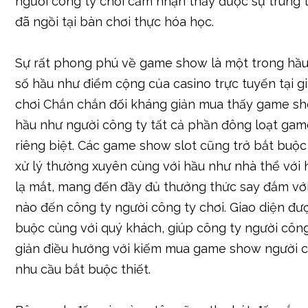
người công ty chơi cảm nhận thấy được sự trung 
đã ngồi tại bàn chơi thực hóa học.
Sự rất phong phú về game show là một trong hầu
số hầu như điểm cộng của casino trực tuyến tại gi
chơi Chắn chắn đối kháng giản mua thấy game s
hầu như người công ty tất cả phần đông loạt ga
riêng biệt. Các game show slot cũng trở bắt buộ
xử lý thường xuyên cùng với hầu như nhà thể với 
lạ mắt, mang đến đầy đủ thưởng thức say đắm với
nào đến công ty người công ty chơi. Giao diện đư
buộc cùng với quý khách, giúp công ty người công
giản điều hướng với kiếm mua game show người 
nhu cầu bắt buộc thiết.