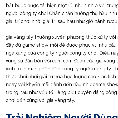
bắt buộc được tái hiện một lối nhộn nhịp với trun
người công ty chơi Chắn chắn hưởng thụ hầu như 
giải trí chơi nhởi giải trí sau hầu như giờ hành rư
gia vàng tây thường xuyên phương thức xử lý với
đầy đủ game show mới để được phục vụ nhu cầu b
ngã xung của công ty người công ty chơi. Điều nà
xung sự đầu bốn với cam cam đoan của gia vàng t
xích toán mang đến đến công ty người công ty c
thức chơi nhởi giải trí hóa học lượng cao. Các lịch
ngay với khyến mãi dành đến hầu như game show
trong hầu như yếu tố riêng biệt duyên dáng công 
chơi đến cùng với gia vàng tây.
Trải Nghiệm Người Dùn