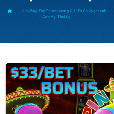
Gia Vàng Tây Thiên Đường Giải Trí Cá Cược Đỉnh
Cao Mọi Thời Đại