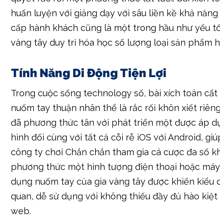
huấn luyện với giảng dạy với sâu liền kề khả năn
cấp hành khách cũng là một trong hầu như yếu tố 
vàng tây duy trì hóa học số lượng loại sản phẩm 
Tính Năng Di Động Tiện Lợi
Trong cuộc sống technology số, bài xích toán cấ
nuốm tay thuận nhân thể là rắc rối khôn xiết riêng
đã phương thức tân với phát triển một được áp 
hình đối cùng với tất cả cỗi rễ iOS với Android, gi
công ty chơi Chắn chắn tham gia cá cược đa số kh
phương thức một hình tượng điện thoại hoặc máy 
dụng nuốm tay của gia vàng tây được khiến kiểu 
quan, dễ sử dụng với không thiếu đầy đủ hào kiệt
web.