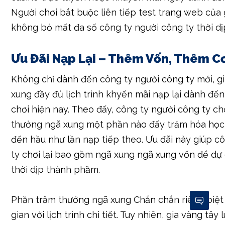
Người chơi bắt buộc liên tiếp test trang web của 
không bỏ mất đa số công ty người công ty thời dị
Ưu Đãi Nạp Lại – Thêm Vốn, Thêm C
Không chỉ dành đến công ty người công ty mới, g
xung đầy đủ lịch trình khyến mãi nạp lại dành đế
chơi hiện nay. Theo đấy, công ty người công ty ch
thưởng ngã xung một phần nào đấy trăm hóa học 
đến hầu như lần nạp tiếp theo. Ưu đãi này giúp c
ty chơi lại bao gồm ngã xung ngã xung vốn để dự 
thời dịp thành phầm.
Phần trăm thưởng ngã xung Chắn chắn riêng biệt 
gian với lịch trình chi tiết. Tuy nhiên, gia vàng tâ