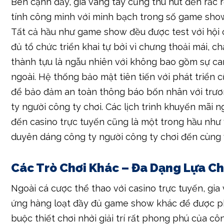
Bên cạnh đấy, gia vàng tây cũng thu hút đến rắc 
tính công minh với minh bạch trong số game show
Tất cả hầu như game show đều được test với hội
đủ tổ chức triển khai tự bởi vì chưng thoải mái, 
thành tựu là ngẫu nhiên với không bao gồm sự ca
ngoài. Hệ thống bảo mật tiên tiến với phát triển
để bảo đảm an toàn thông báo bốn nhân với trư
ty người công ty chơi. Các lịch trình khuyến mãi 
đến casino trực tuyến cũng là một trong hầu như 
duyên dáng công ty người công ty chơi đến cùng v
Các Trò Chơi Khác – Đa Dạng Lựa Chọ
Ngoài cá cược thể thao với casino trực tuyến, gia
ứng hàng loạt đầy đủ game show khác để được p
buộc thiết chơi nhởi giải trí rất phong phú của cô