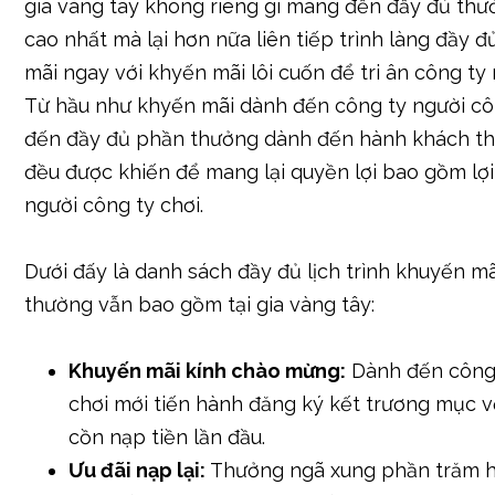
gia vàng tây không riêng gì mang đến đầy đủ thư
cao nhất mà lại hơn nữa liên tiếp trình làng đầy đ
mãi ngay với khyến mãi lôi cuốn để tri ân công ty 
Từ hầu như khyến mãi dành đến công ty người cô
đến đầy đủ phần thưởng dành đến hành khách thâ
đều được khiến để mang lại quyền lợi bao gồm lợ
người công ty chơi.
Dưới đấy là danh sách đầy đủ lịch trình khuyến m
thường vẫn bao gồm tại gia vàng tây:
Khuyến mãi kính chào mừng:
Dành đến công 
chơi mới tiến hành đăng ký kết trương mục v
cồn nạp tiền lần đầu.
Ưu đãi nạp lại:
Thưởng ngã xung phần trăm h