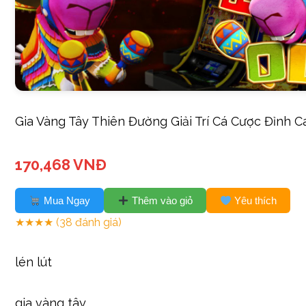
Gia Vàng Tây Thiên Đường Giải Trí Cá Cược Đỉnh C
170,468 VNĐ
Mua Ngay
Thêm vào giỏ
Yêu thích
★★★★
(38 đánh giá)
lén lút
gia vàng tây