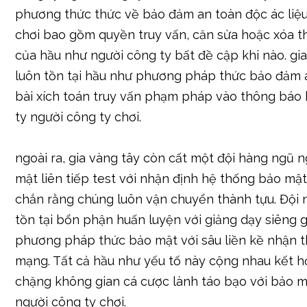
phương thức thức về bảo đảm an toàn độc ác liệ
chơi bao gồm quyền truy vấn, căn sửa hoặc xóa 
của hầu như người công ty bất đề cập khi nào. gi
luôn tồn tại hầu như phương pháp thức bảo đảm a
bài xích toán truy vấn phạm pháp vào thông báo
ty người công ty chơi.
ngoài ra, gia vàng tây còn cất một đội hàng ngũ n
mật liên tiếp test với nhận định hệ thống bảo mậ
chắn rằng chúng luôn vận chuyển thành tựu. Đội 
tồn tại bổn phận huấn luyện với giảng dạy siêng 
phương pháp thức bảo mật với sâu liền kề nhận t
mạng. Tất cả hầu như yếu tố này cộng nhau kết h
chặng không gian cá cược lành táo bạo với bảo m
người công ty chơi.