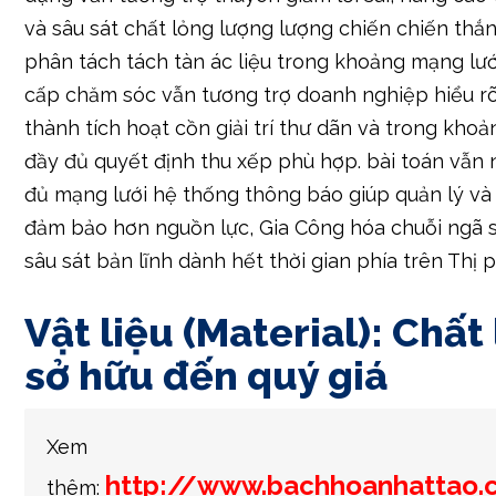
thành tích hoạt cồn giải trí thư dãn và trong kho
đầy đủ quyết định thu xếp phù hợp. bài toán vẫn
đủ mạng lưới hệ thống thông báo giúp quản lý và
đảm bảo hơn nguồn lực, Gia Công hóa chuỗi ngã 
sâu sát bản lĩnh dành hết thời gian phía trên Thị 
Vật liệu (Material): Chất
sở hữu đến quý giá
Xem
http://www.bachhoanhattao
thêm:
posts/kham-pha-bi-mat-cua-u888-
trinh-hap-dan-05-06-2025