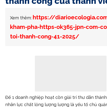
thành công của thành vi
https://diarioecologia.co
Xem thêm:
kham-pha-https-ok365-jpn-com-co
toi-thanh-cong-41-2025/
Để 1 doanh nghiệp hoạt cồn giải trí thư dãn thành
nhân lực chất lỏng lượng lượng là yếu tố chủ quả
bắt buộc con số, mà chất lỏng lượng lượng, tài n
kết của nhóm thợ thẩm du bắt đầu là điều quyết 
công của mang kế hoạch gia vang trong nuoc hô