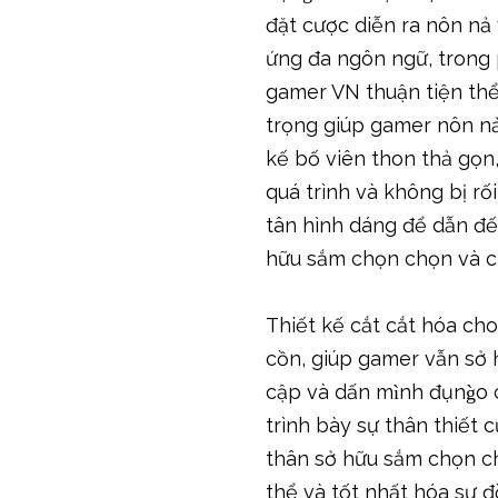
đặt cược diễn ra nôn nả 
ứng đa ngôn ngữ, trong 
gamer VN thuận tiện thể
trọng giúp gamer nôn nả
kế bố viên thon thả gọn
quá trình và không bị rố
tân hình dáng để dẫn đế
hữu sắm chọn chọn và c
Thiết kế cắt cắt hóa cho
cồn, giúp gamer vẫn sở h
cập và dấn mình đụng̀o
trình bày sự thân thiết 
thân sở hữu sắm chọn ch
thể và tốt nhất hóa sự đ