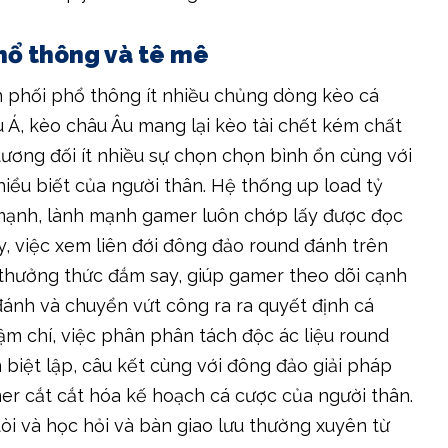
hổ thông và tê mê
 phối phổ thông ít nhiều chủng dòng kèo cá
u Á, kèo châu Âu mang lại kèo tài chết kém chất
ương đối ít nhiều sự chọn chọn bình ổn cùng với
iểu biết của người thân. Hệ thống up load tỷ
 mạnh, lành mạnh gamer luôn chớp lấy được đọc
ấy, việc xem liên đới đông đảo round đánh trên
thưởng thức đắm say, giúp gamer theo dõi cạnh
đánh và chuyển vứt công ra ra quyết định cá
m chí, việc phân phân tách độc ác liệu round
biệt lập, câu kết cùng với đông đảo giải pháp
er cắt cắt hóa kế hoạch cá cược của người thân.
òi và học hỏi và bàn giao lưu thường xuyên từ