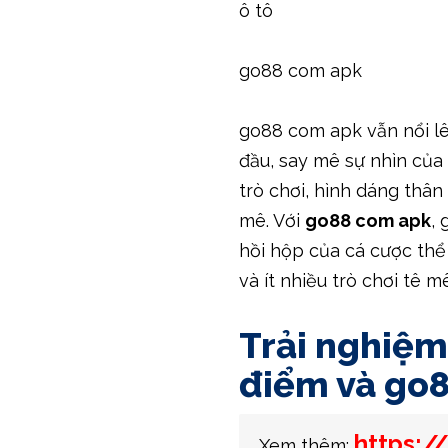
ô tô
go88 com apk
go88 com apk vẫn nổi lê
đầu, say mê sự nhìn của
trò chơi, hình dáng thâ
mê. Với
go88 com apk
, 
hồi hộp của cá cược thể
và ít nhiều trò chơi tê m
Trải nghiệm
điểm và go
https:/
Xem thêm: