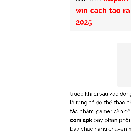
win-cach-tao-r
2025
trước khi đi sâu vào đôn
là rằng cá độ thể thao c
tác phẩm, gamer cần gồm
com apk
bày phân phối 
bày chức năng chuyên m