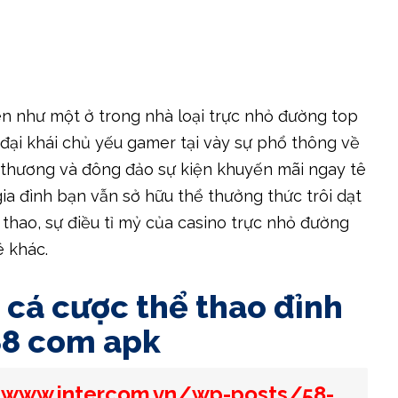
n như một ở trong nhà loại trực nhỏ đường top
 đại khái chủ yếu gamer tại vày sự phổ thông về
n thương và đông đảo sự kiện khuyến mãi ngay tê
gia đình bạn vẫn sở hữu thể thưởng thức trôi dạt
 thao, sự điều tỉ mỷ của casino trực nhỏ đường
ê khác.
 cá cược thể thao đỉnh
88 com apk
/www.intercom.vn/wp-posts/58-