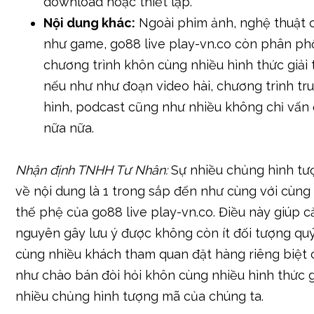
download hoặc thiết lập.
Nội dung khác:
Ngoài phim ảnh, nghệ thuật 
như game, go88 live play-vn.co còn phân ph
chương trình khôn cùng nhiều hình thức giải 
nếu như như đoạn video hài, chương trình tr
hình, podcast cũng như nhiều không chỉ vấn
nữa nữa.
Nhận định TNHH Tư Nhân:
Sự nhiều chủng hình t
về nội dung là 1 trong sắp đến như cùng với cùng v
thế phệ của go88 live play-vn.co. Điều này giúp c
nguyên gây lưu ý được không còn ít đối tượng qu
cùng nhiều khách tham quan đặt hàng riêng biệt
như chào bán đòi hỏi khôn cùng nhiều hình thức gi
nhiều chủng hình tượng mã của chúng ta.