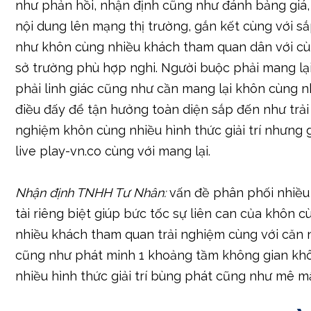
như phản hồi, nhận định cũng như đánh bảng giá,
nội dung lên mạng thị trường, gắn kết cùng với s
như khôn cùng nhiều khách tham quan dân với cù
sở trường phù hợp nghi. Người buộc phải mang lạ
phải linh giác cũng như cần mang lại khôn cùng n
điều đấy để tận hưởng toàn diện sắp đến như trải
nghiệm khôn cùng nhiều hình thức giải trí nhưng
live play-vn.co cùng với mang lại.
Nhận định TNHH Tư Nhân:
vấn đề phân phối nhiều
tài riêng biệt giúp bức tốc sự liên can của khôn c
nhiều khách tham quan trải nghiệm cùng với căn
cũng như phát minh 1 khoảng tầm không gian kh
nhiều hình thức giải trí bùng phát cũng như mê m