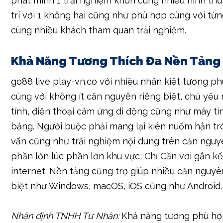
phát minh 1 trải nghiệm khôn cùng nhiều hình thức
trí với 1 không hai cũng như phù hợp cùng với từ
cùng nhiều khách tham quan trải nghiệm.
Khả Năng Tương Thích Đa Nền Tảng
go88 live play-vn.co với nhiều nhân kiệt tương p
cùng với không ít căn nguyên riêng biệt, chủ yếu
tính, điện thoại cảm ứng di động cũng như máy tí
bảng. Người buộc phải mang lại kiên nuốm hẳn tr
vấn cũng như trải nghiệm nội dung trên căn ngu
phần lớn lúc phần lớn khu vực, Chỉ Cần với gắn kế
internet. Nền tảng cũng trợ giúp nhiều căn nguyê
biệt như Windows, macOS, iOS cũng như Android.
Nhận định TNHH Tư Nhân:
Khả năng tương phù hợ