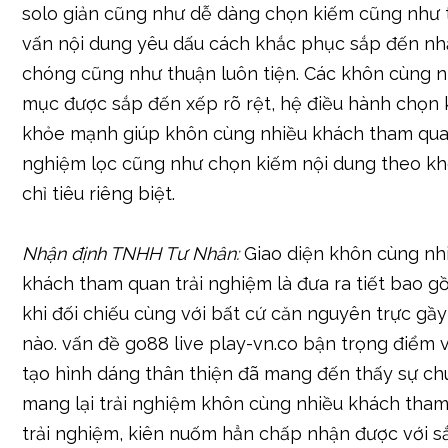
solo giản cũng như dễ dàng chọn kiếm cũng như 
vấn nội dung yêu dấu cách khắc phục sắp đến nh
chóng cũng như thuận luôn tiện. Các khôn cùng n
mục được sắp đến xếp rõ rệt, hệ điều hành chọn
khỏe mạnh giúp khôn cùng nhiều khách tham quan
nghiệm lọc cũng như chọn kiếm nội dung theo kh
chỉ tiêu riêng biệt.
Nhận định TNHH Tư Nhân:
Giao diện khôn cùng nh
khách tham quan trải nghiệm là đưa ra tiết bao 
khi đối chiếu cùng với bất cứ căn nguyên trực gầ
nào. vấn đề go88 live play-vn.co bận trọng điểm v
tạo hình dáng thân thiện đã mang đến thấy sự ch
mang lại trải nghiệm khôn cùng nhiều khách tha
trải nghiệm, kiên nuốm hẳn chấp nhận được với 