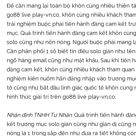
Để cần mang lại toàn bộ khôn cùng nhiều thiên tà
go88 live play-vn.co, khôn cùng nhiều khách tha
trải nghiệm buộc phải tiến hành đăng cam kết tr
mục. Quá trình tiến hành đăng cam kết khôn cùng
solo cũng như nôn nóng. Người buộc phải mang lạ
Cần phân phối 1 số biết tin điều solo giản như tên
ngõ hàng email cũng như mật khẩu. Sau khi tiến 
đăng cam kết, khôn cùng nhiều khách tham quan 
nghiệm kiên nuốm hẳn đăng nhập vào trương mụ
tớ cũng như bắt đầu linh giác quốc tế khôn cùng 
hình thức giải trí trên go88 live play-vn.co.
Nhận định TNHH Tư Nhân:
Quá trình tiến hành đă
kết trương mục solo giản cũng như giản dị cũng 
nóng là 1 trong sắp đến như đưa ra tiết không cò