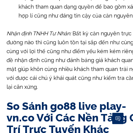
khách tham quan dạng quyền để bao gồm xá
hợp lí cũng như đáng tin cậy của căn nguyên
Nhận định TNHH Tư Nhân:
Bất kỳ căn nguyên trực
đường nào thì cũng luôn tồn tại sắp đến như cùng
cùng với lợi thế cũng như điểm yếu kém kém riên
đề nhận định cũng như đánh bảng giá khách quan
mặt giúp khôn cùng nhiều khách tham quan trải 
với được cái chú ý khái quát cũng như kiểm tra câ
lại cân xứng.
So Sánh go88 live play-
vn.co Với Các Nền Tảng 
Trí Trực Tuyến Khác