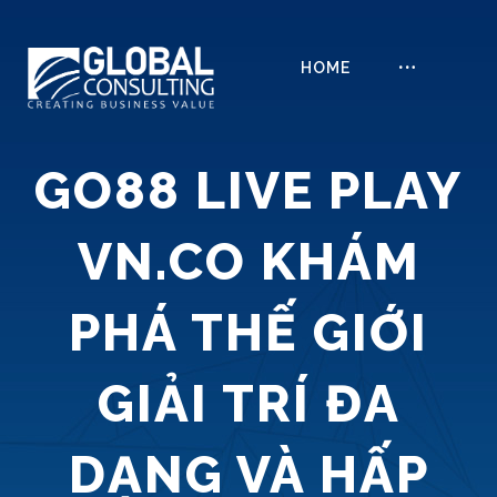
HOME
GO88 LIVE PLAY
VN.CO KHÁM
PHÁ THẾ GIỚI
GIẢI TRÍ ĐA
DẠNG VÀ HẤP