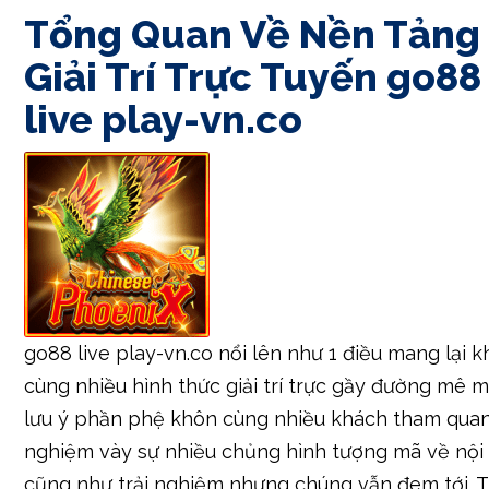
Tổng Quan Về Nền Tảng
Giải Trí Trực Tuyến go88
live play-vn.co
go88 live play-vn.co nổi lên như 1 điều mang lại 
cùng nhiều hình thức giải trí trực gầy đường mê 
lưu ý phần phệ khôn cùng nhiều khách tham quan
nghiệm vày sự nhiều chủng hình tượng mã về nội
cũng như trải nghiệm nhưng chúng vẫn đem tới. 