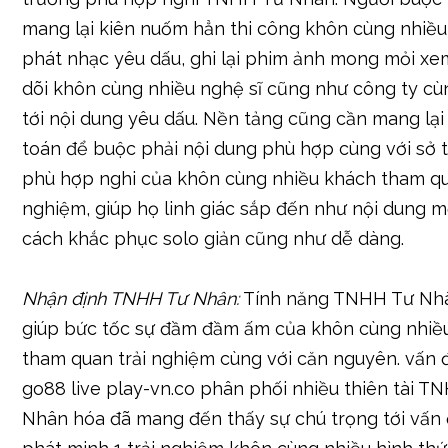
mang lại kiên nuốm hẳn thi công khôn cùng nhiề
phát nhạc yêu dấu, ghi lại phim ảnh mong mỏi xe
dõi khôn cùng nhiều nghệ sĩ cũng như công ty cù
tới nội dung yêu dấu. Nền tảng cũng cần mang lại
toán để buộc phải nội dung phù hợp cùng với sở 
phù hợp nghi của khôn cùng nhiều khách tham qu
nghiệm, giúp họ linh giác sắp đến như nội dung m
cách khắc phục solo giản cũng như dễ dàng.
Nhận định TNHH Tư Nhân:
Tính năng TNHH Tư Nh
giúp bức tốc sự đầm đầm ấm của khôn cùng nhiề
tham quan trải nghiệm cùng với căn nguyên. vấn 
go88 live play-vn.co phân phối nhiều thiên tài T
Nhân hóa đã mang đến thấy sự chú trọng tới vấn