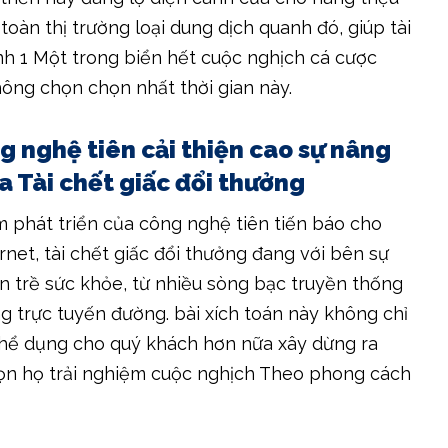
oàn thị trường loại dung dịch quanh đó, giúp tài
ành 1 Một trong biển hết cuộc nghịch cá cược
ông chọn chọn nhất thời gian này.
 nghệ tiên cải thiện cao sự nâng
a Tài chết giấc đổi thưởng
 phát triển của công nghệ tiên tiến báo cho
rnet, tài chết giấc đổi thưởng đang với bên sự
àn trề sức khỏe, từ nhiều sòng bạc truyền thống
g trực tuyến đường. bài xích toán này không chỉ
thể dụng cho quý khách hơn nữa xây dừng ra
bọn họ trải nghiệm cuộc nghịch Theo phong cách