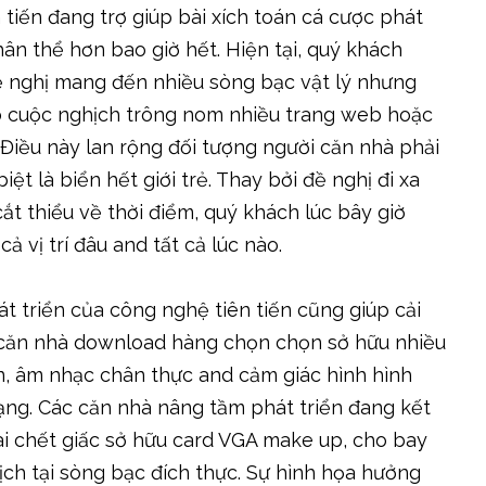
 tiến đang trợ giúp bài xích toán cá cược phát
ân thể hơn bao giờ hết. Hiện tại, quý khách
 nghị mang đến nhiều sòng bạc vật lý nhưng
 cuộc nghịch trông nom nhiều trang web hoặc
 Điều này lan rộng đối tượng người căn nhà phải
ệt là biển hết giới trẻ. Thay bởi đề nghị đi xa
ắt thiểu về thời điểm, quý khách lúc bây giờ
ả vị trí đâu and tất cả lúc nào.
t triển của công nghệ tiên tiến cũng giúp cải
i căn nhà download hàng chọn chọn sở hữu nhiều
, âm nhạc chân thực and cảm giác hình hình
ng. Các căn nhà nâng tầm phát triển đang kết
ài chết giấc sở hữu card VGA make up, cho bay
h tại sòng bạc đích thực. Sự hình họa hưởng