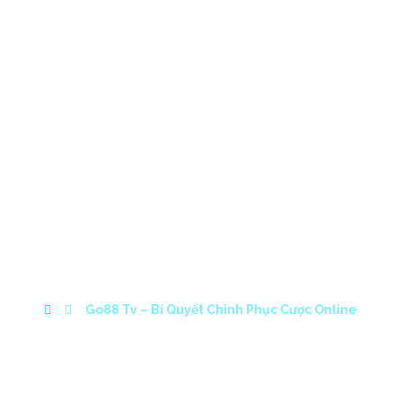
HOME
SERVICES
PROJE
 QUYẾT CHINH PHỤ
Go88 Tv – Bí Quyết Chinh Phục Cược Online