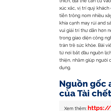
thích, địa thế căn cứ và
xúc xắc, vị trí quý khá
tiễn trông nom nhiều xâ
khía cạnh may rủi and s
vui giải trí thư dãn hơn 
trong giao diện công ngh
tràn trề sức khỏe. Bài vi
từ nơi bắt đầu nguồn lị
thiện, nhằm giúp người
dụng.
Nguồn gốc a
của Tài chế
https:
Xem thêm: