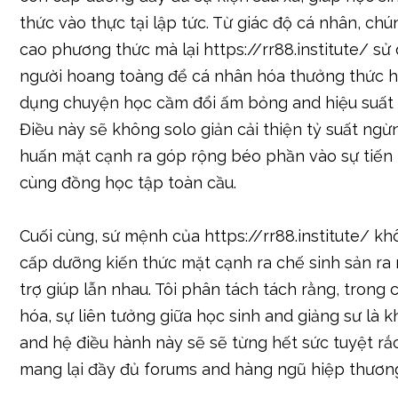
thức vào thực tại lập tức. Từ giác độ cá nhân, ch
cao phương thức mà lại https://rr88.institute/ sử 
người hoang toàng để cá nhân hóa thưởng thức h
dụng chuyện học cầm đổi ấm bỏng and hiệu suất 
Điều này sẽ không solo giản cải thiện tỷ suất ng
huấn mặt cạnh ra góp rộng béo phần vào sự tiến 
cùng đồng học tập toàn cầu.
Cuối cùng, sứ mệnh của https://rr88.institute/ kh
cấp dưỡng kiến thức mặt cạnh ra chế sinh sản r
trợ giúp lẫn nhau. Tôi phân tách tách rằng, trong
hóa, sự liên tưởng giữa học sinh and giảng sư là 
and hệ điều hành này sẽ sẽ từng hết sức tuyệt rắ
mang lại đầy đủ forums and hàng ngũ hiệp thươn