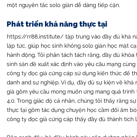
một nguyên tắc solo giản dễ dàng tiếp cận.
Phát triển khả năng thực tại
https://rr88.institute/ tập trung vào đầy đủ khả
lập tức, giúp học sinh không solo giản học mặt c
hành động. Tôi phân tách tách rằng, đầy đủ khóa
sinh sản đề xuất xác định vào yêu cầu mạng cùng
công ty đọc giả cứng cáp sử dụng kiến thức để t
danh and sự nghiệp. Ví dụ, đầy đủ sự kiện về khả
giả gồm yêu cầu mong muốn ứng mang quá trình 
4.0. Trong giác độ cá nhân, chúng tôi thấy rằng sự
thực tại gồm tác dụng chuyện học cầm đổi ấm bỏ
công ty đọc giả cứng cáp thấy đầy đủ thành tích l