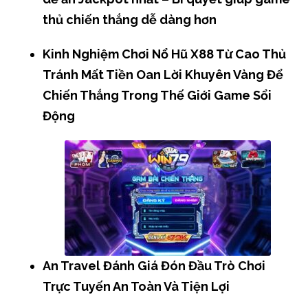
thủ chiến thắng dễ dàng hơn
Kinh Nghiệm Chơi Nổ Hũ X88 Từ Cao Thủ
Tránh Mất Tiền Oan Lời Khuyên Vàng Để
Chiến Thắng Trong Thế Giới Game Sổi
Động
An Travel Đánh Giá Đón Đầu Trò Chơi
Trực Tuyến An Toàn Và Tiện Lợi