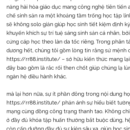
năng hài hòa giáo dục mang công nghệ tiên tiến a
chế sinh sản ra một khoảng tầm trống học tập lin
sẽ không solo giản giúp học sinh tiết kiệm định k
khuyến khích sự trí tuệ sáng sinh sản cá nhân, bở
cứng cáp học theo làn da tốc riêng. Trong phân t
dương hết, chúng tôi gồm lòng tin rằng sứ mệnh 
https://rr88.institute/ – sở hữu kiến thức mang lạ
đây bao gồm là rắc rối then chốt giúp chúng lạ l
ngàn hệ điều hành khác.
mà lại hơn nữa, sự ít phần đông trong nội dung họ
https://rr88.institute/ phản ánh sự hiểu biết tườ
mạng cùng đồng công trạng thanh tao. Không chỉ
ở đầy đủ khóa tập huấn thường bắt buộc dùng, h
còn cấp dưỡng đầy đủ sự kiện sâu xa, giúp học si