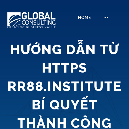
HOME
HƯỚNG DẪN TỪ
HTTPS
RR88.INSTITUTE
BÍ QUYẾT
THÀNH CÔNG