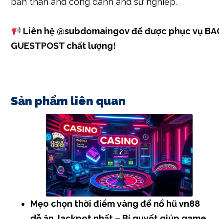
bản thân and công danh and sự nghiệp.
Liên hệ
@subdomaingov
để được phục vụ BA
GUESTPOST chất lượng!
Sản phẩm liên quan
Mẹo chọn thời điểm vàng để nổ hũ vn88
dễ ăn Jackpot nhất – Bí quyết giúp game