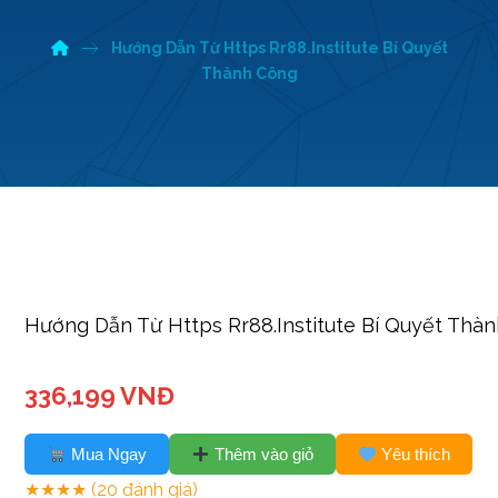
Hướng Dẫn Từ Https Rr88.Institute Bí Quyết
Thành Công
Hướng Dẫn Từ Https Rr88.Institute Bí Quyết Thà
336,199 VNĐ
Mua Ngay
Thêm vào giỏ
Yêu thích
★★★★
(20 đánh giá)