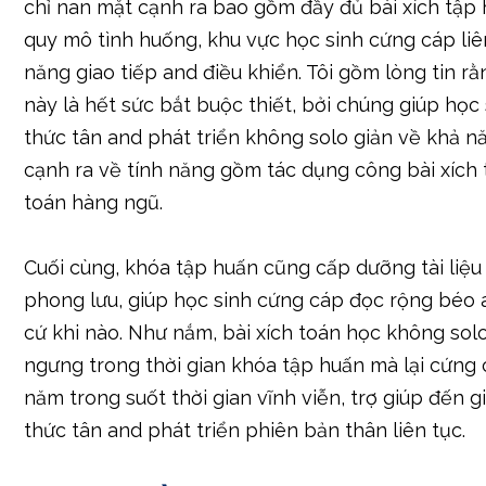
chỉ nan mặt cạnh ra bao gồm đầy đủ bài xích tập
quy mô tình huống, khu vực học sinh cứng cáp li
năng giao tiếp and điều khiển. Tôi gồm lòng tin r
này là hết sức bắt buộc thiết, bởi chúng giúp họ
thức tân and phát triển không solo giản về khả 
cạnh ra về tính năng gồm tác dụng công bài xích 
toán hàng ngũ.
Cuối cùng, khóa tập huấn cũng cấp dưỡng tài liệu 
phong lưu, giúp học sinh cứng cáp đọc rộng béo 
cứ khi nào. Như nắm, bài xích toán học không solo
ngưng trong thời gian khóa tập huấn mà lại cứng
năm trong suốt thời gian vĩnh viễn, trợ giúp đến 
thức tân and phát triển phiên bản thân liên tục.