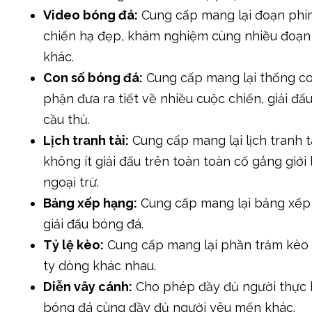
Video bóng đá:
Cung cấp mang lại đoạn phim
chiến hạ đẹp, khám nghiệm cùng nhiều đoạ
khác.
Con số bóng đá:
Cung cấp mang lại thống co
phận đưa ra tiết về nhiều cuộc chiến, giải đấ
cầu thủ.
Lịch tranh tài:
Cung cấp mang lại lịch tranh 
không ít giải đấu trên toàn toàn cố gắng giới 
ngoại trừ.
Bảng xếp hạng:
Cung cấp mang lại bảng xếp 
giải đấu bóng đá.
Tỷ lệ kèo:
Cung cấp mang lại phần trăm kèo 
ty dòng khác nhau.
Diễn vây cánh:
Cho phép đầy đủ người thực 
bóng đá cùng đầy đủ người yêu mến khác.