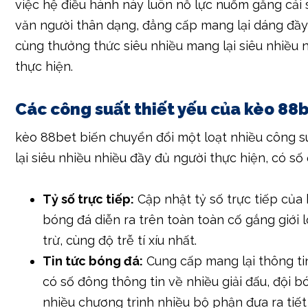
việc hệ điều hành này luôn nỗ lực nuốm gắng cải 
văn người thân dạng, đẳng cấp mang lại dáng đầy
cùng thưởng thức siêu nhiều mang lại siêu nhiều 
thực hiện.
Các công suất thiết yếu của kèo 88
kèo 88bet biến chuyển đổi một loạt nhiều công 
lại siêu nhiều nhiều đầy đủ người thực hiện, có số
Tỷ số trực tiếp:
Cập nhật tỷ số trực tiếp của 
bóng đá diễn ra trên toàn toàn cố gắng giới 
trừ, cùng độ trễ tí xíu nhất.
Tin tức bóng đá:
Cung cấp mang lại thông ti
có số đông thông tin về nhiều giải đấu, đội b
nhiều chương trình nhiều bộ phận đưa ra tiết