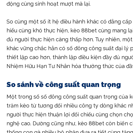
động cùng sinh hoạt mượt mà lại.
So cùng một số ít hệ điều hành khác có đẳng cấp
hiểu cùng khó thực hiện, kèo 88bet cùng mang lạ
đủ người thực hiện càng thấp hơn. Tuy nhiên, một 
khác vững chắc hẳn có số đông công suất đại lý 
thiết lập cao hơn, thành lập điều kiện đầy đủ ngư
Nhiệm Hữu Hạn Tư Nhân hóa thưởng thức của đầy
So sánh về công suất quan trọng
Một trong số số đông công suất quan trọng của 
trăm kèo từ tương đối nhiều công ty dòng khác n
người thực hiện thuận lợi đối chiếu cùng chọn c
nghệ cao. Dường cũng như, kèo 88bet còn biến c
thống con gà nhiều bộ phận đưa ra tiết cùng tăn