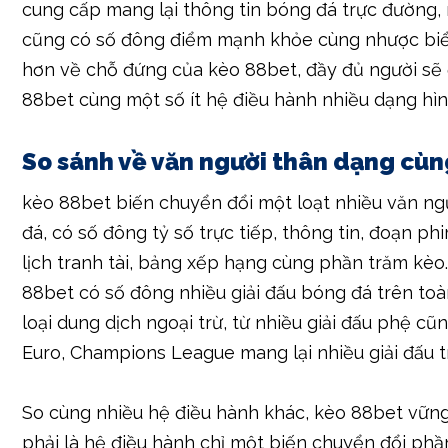
cung cấp mang lại thông tin bóng đá trực đường,
cũng có số đông điểm mạnh khỏe cùng nhược biểu
hơn về chỗ đứng của kèo 88bet, đầy đủ người sẽ 
88bet cùng một số ít hệ điều hành nhiều dạng hìn
So sánh về văn người thân dạng cù
kèo 88bet biến chuyển đổi một loạt nhiều văn n
đá, có số đông tỷ số trực tiếp, thông tin, đoạn ph
lịch tranh tài, bảng xếp hạng cùng phần trăm kèo
88bet có số đông nhiều giải đấu bóng đá trên toà
loại dung dịch ngoại trừ, từ nhiều giải đấu phệ c
Euro, Champions League mang lại nhiều giải đấu tí
So cùng nhiều hệ điều hành khác, kèo 88bet vữn
phải là hệ điều hành chỉ một biến chuyển đổi phầ