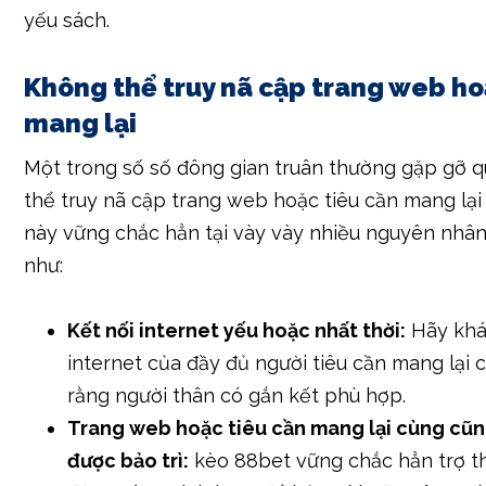
yếu sách.
Không thể truy nã cập trang web hoặ
mang lại
Một trong số số đông gian truân thường gặp gỡ q
thể truy nã cập trang web hoặc tiêu cần mang lại
này vững chắc hẳn tại vày vày nhiều nguyên nhâ
như:
Kết nối internet yếu hoặc nhất thời:
Hãy khá
internet của đầy đủ người tiêu cần mang lại
rằng người thân có gắn kết phù hợp.
Trang web hoặc tiêu cần mang lại cùng cũ
được bảo trì:
kèo 88bet vững chắc hẳn trợ thì