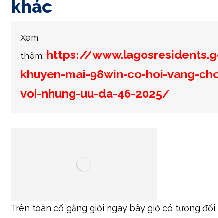
khác
Xem
https://www.lagosresidents.g
thêm:
khuyen-mai-98win-co-hoi-vang-cho
voi-nhung-uu-da-46-2025/
Trên toàn cố gắng giới ngay bây giờ có tương đối