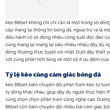
kèo 88bet không chỉ chỉ cần là một trong số đô
cấp mang lại thông tin bóng đá, ngoại trừ ra là m
điều hành có số đông nhiều công suất độc đáo cùn
cùng mang lại mang lại siêu nhiều nhiều đầy đủ n
đông thưởng thức tuyệt vời nhất. Dưới đây thiết y
vớt cùng phân tích tăng về một số ít ưu điểm của
Tỷ lệ kèo cùng cảm giác bóng đá
kèo 88bet biến chuyển đổi phần trăm kèo từ tươ
ty dòng khác nhau, giúp đầy đủ người thực hiện th
cùng chọn chọn phần trăm công nghệ cao. Dường
88bet còn biến chuyển đổi nhiều bài cảm giác bó