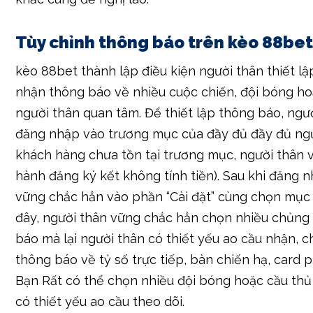
Tùy chỉnh thông báo trên kèo 88be
kèo 88bet thành lập điều kiện người thân thiết l
nhận thông báo về nhiều cuộc chiến, đội bóng ho
người thân quan tâm. Để thiết lập thông báo, ngư
đăng nhập vào trương mục của đầy đủ đầy đủ ng
khách hàng chưa tồn tại trương mục, người thân 
hành đăng ký kết không tính tiền). Sau khi đăng 
vững chắc hẳn vào phần “Cài đặt” cùng chọn mục 
đây, người thân vững chắc hẳn chọn nhiều chủng
báo mà lại người thân có thiết yếu ao cầu nhận,
thông báo về tỷ số trực tiếp, bàn chiến hạ, card 
Bạn Rất có thể chọn nhiều đội bóng hoặc cầu thủ 
có thiết yếu ao cầu theo dõi.