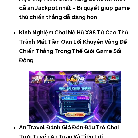
dễ ăn Jackpot nhất – Bí quyết giúp game
thủ chiến thắng dễ dàng hơn
Kinh Nghiệm Chơi Nổ Hũ X88 Từ Cao Thủ
Tránh Mất Tiền Oan Lời Khuyên Vàng Để
Chiến Thắng Trong Thế Giới Game Sổi
Động
An Travel Đánh Giá Đón Đầu Trò Chơi
Trực Tuyến An Toàn Và Tiện Lợi