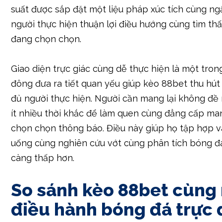
suất được sắp đặt một liệu pháp xúc tích cùng ng
người thực hiện thuận lợi điều hướng cùng tìm th
đang chọn chọn.
Giao diện trực giác cùng dễ thực hiện là một tron
đông đưa ra tiết quan yếu giúp kèo 88bet thu hút
đủ người thực hiện. Người cần mang lại không đề
ít nhiều thời khắc để làm quen cùng đẳng cấp ma
chọn chọn thông báo. Điều này giúp họ tập hợp v
uống cùng nghiên cứu vớt cùng phân tích bóng đ
càng thấp hơn.
So sánh kèo 88bet cùng
điều hành bóng đá trực