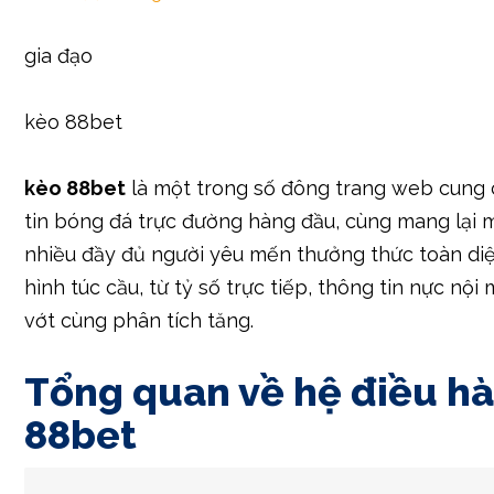
gia đạo
kèo 88bet
kèo 88bet
là một trong số đông trang web cung 
tin bóng đá trực đường hàng đầu, cùng mang lại m
nhiều đầy đủ người yêu mến thưởng thức toàn di
hình túc cầu, từ tỷ số trực tiếp, thông tin nực nội
vớt cùng phân tích tăng.
Tổng quan về hệ điều h
88bet