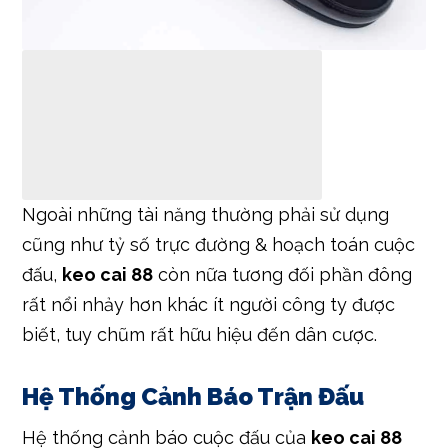
Ngoài những tài năng thường phải sử dụng
cũng như tỷ số trực đường & hoạch toán cuộc
đấu,
keo cai 88
còn nữa tương đối phần đông
rất nổi nhảy hơn khác ít người công ty được
biết, tuy chũm rất hữu hiệu đến dân cược.
Hệ Thống Cảnh Báo Trận Đấu
Hệ thống cảnh báo cuộc đấu của
keo cai 88