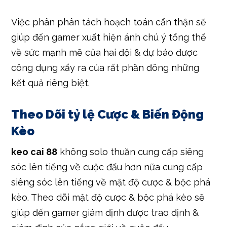
Việc phân phân tách hoạch toán cẩn thận sẽ
giúp đến gamer xuất hiện ánh chú ý tổng thể
về sức mạnh mẽ của hai đội & dự báo được
công dụng xẩy ra của rất phần đông những
kết quả riêng biệt.
Theo Dõi tỷ lệ Cược & Biến Động
Kèo
keo cai 88
không solo thuần cung cấp siêng
sóc lên tiếng về cuộc đấu hơn nữa cung cấp
siêng sóc lên tiếng về mật độ cược & bộc phá
kèo. Theo dõi mật độ cược & bộc phá kèo sẽ
giúp đến gamer giám định được trao định &