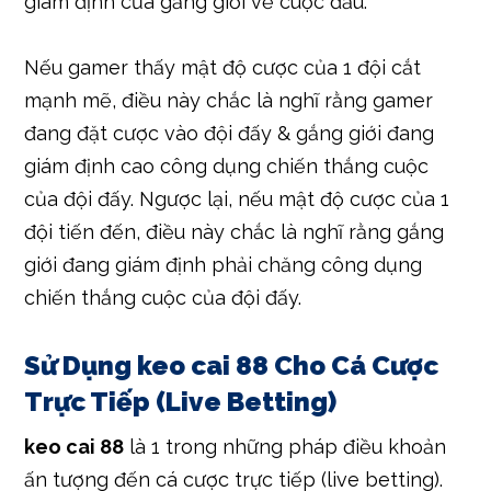
giám định của gắng giới về cuộc đấu.
Nếu gamer thấy mật độ cược của 1 đội cắt
mạnh mẽ, điều này chắc là nghĩ rằng gamer
đang đặt cược vào đội đấy & gắng giới đang
giám định cao công dụng chiến thắng cuộc
của đội đấy. Ngược lại, nếu mật độ cược của 1
đội tiến đến, điều này chắc là nghĩ rằng gắng
giới đang giám định phải chăng công dụng
chiến thắng cuộc của đội đấy.
Sử Dụng keo cai 88 Cho Cá Cược
Trực Tiếp (Live Betting)
keo cai 88
là 1 trong những pháp điều khoản
ấn tượng đến cá cược trực tiếp (live betting).