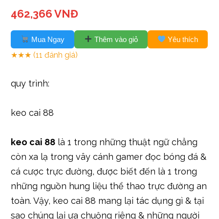
462,366 VNĐ
Mua Ngay
Thêm vào giỏ
Yêu thích
★★★
(11 đánh giá)
quy trình:
keo cai 88
keo cai 88
là 1 trong những thuật ngữ chẳng
còn xa lạ trong vây cánh gamer đọc bóng đá &
cá cược trực đường, được biết đến là 1 trong
những nguồn hung liệu thể thao trực đường an
toàn. Vậy, keo cai 88 mang lại tác dụng gì & tại
sao chúng lại ưa chuộng riêng & những người