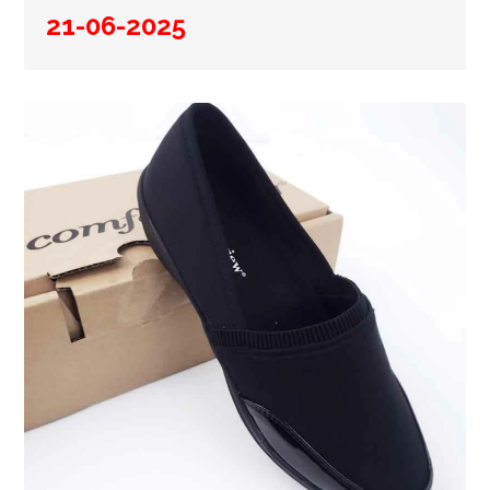
21-06-2025