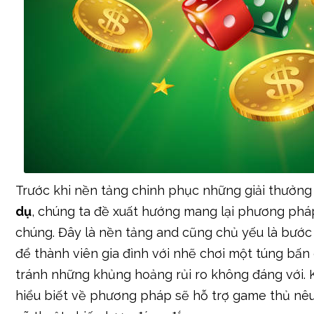
Trước khi nền tảng chinh phục những giải thưởng 
dụ
, chúng ta đề xuất hướng mang lại phương phá
chúng. Đây là nền tảng and cũng chủ yếu là bước 
để thành viên gia đình với nhẽ chơi một túng bấn
tránh những khủng hoảng rủi ro không đáng với. K
hiểu biết về phương pháp sẽ hỗ trợ game thủ nê