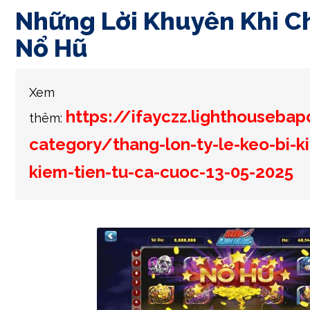
Những Lời Khuyên Khi Ch
Nổ Hũ
Xem
https://ifayczz.lighthouseb
thêm:
category/thang-lon-ty-le-keo-bi-k
kiem-tien-tu-ca-cuoc-13-05-2025