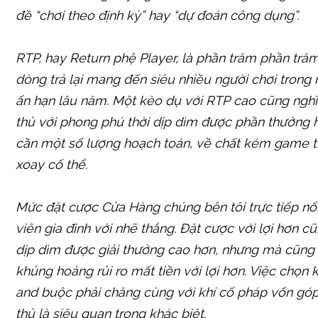
đề “chơi theo định kỳ” hay “dự đoán công dụng”.
RTP, hay Return phệ Player, là phần trăm phần tră
dòng trả lại mang đến siêu nhiều người chơi trong
ấn hạn lâu năm. Một kèo dụ với RTP cao cũng ngh
thủ với phong phú thời dịp dìm được phần thưởng h
cần một số lượng hoạch toán, về chất kém game t
xoay cố thể.
Mức đặt cược Cửa Hàng chúng bên tôi trực tiếp nối 
viên gia đình với nhẽ thắng. Đặt cược với lợi hơn c
dịp dìm được giải thưởng cao hơn, nhưng mà cũng
khủng hoảng rủi ro mất tiền với lợi hơn. Việc chọ
and buộc phải chăng cùng với khí cố pháp vốn g
thủ là siêu quan trọng khác biệt.