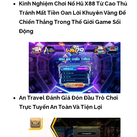
Mẹo chọn thời điểm vàng để nổ hũ vn88
dễ ăn Jackpot nhất – Bí quyết giúp game
thủ chiến thắng dễ dàng hơn
Kinh Nghiệm Chơi Nổ Hũ X88 Từ Cao Thủ
Tránh Mất Tiền Oan Lời Khuyên Vàng Để
Chiến Thắng Trong Thế Giới Game Sổi
Động