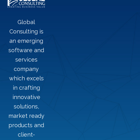
Global
Consulting is
an emerging
software and