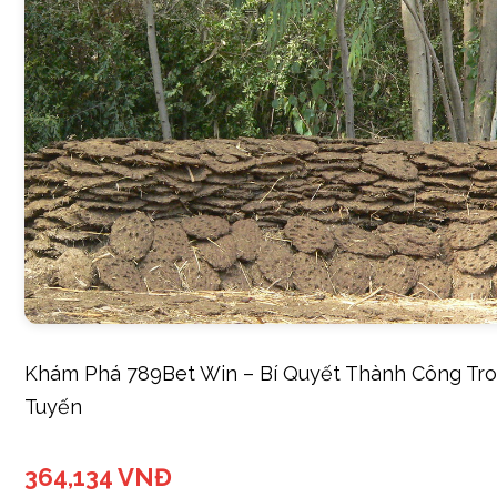
Khám Phá 789Bet Win – Bí Quyết Thành Công Tro
Tuyến
364,134 VNĐ