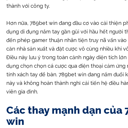
thành với công ty.
Hơn nữa, 789bet win đang đầu cơ vào cải thiện p
dụng di đụng nắm tay gần gũi với hầu hết người 
đến phép gamer thuận nhân tiện truy nã vấn vào
căn nhà sản xuất và đặt cược vô cùng nhiều khi vô
Điều này lưu ý trong toàn cảnh ngày diện tích lớ
dụng chọn chọn cá cược qua điện thoại cảm ứng
tính xách tay để bàn. 789bet win đang nắm đuổi k
này và không hoàn thành nghỉ cải tiến hệ điều h
viên gia đình.
Các thay mạnh dạn của 
win