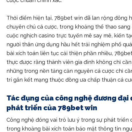
cược chuẩn chỉnh xác.
Thời điểm hiện tại, 789bet win đã lan rộng đông
chuyên chú cá cược, trong khoảng thể thao sang
cuộc nghịch casino trực tuyến mê say mê, kiến t
người thân ứng dụng hầu hết trải nghiệm phổ quá
bài xích toán liên tục cải thiện phần nhiều, 789b
thực được rằng thành viên gia đình không chỉ cần
những trong nền tảng căn nguyên cá cược chỉ cần
trí gắn kết mạng thuộc đồng ưa chấp thuận cá cư
Tác đụng của công nghệ đương đại đ
phát triển của 789bet win
Công nghệ đóng vai trò lưu ý trong sự phát triển
trong khoảng bài xích toán bảo mật thông tin ng