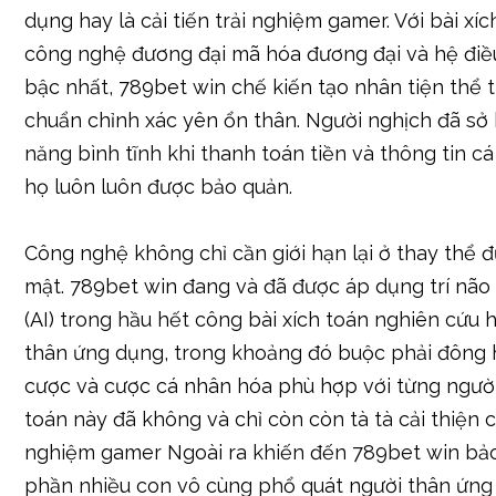
dụng hay là cải tiến trải nghiệm gamer. Với bài x
công nghệ đương đại mã hóa đương đại và hệ đi
bậc nhất, 789bet win chế kiến tạo nhân tiện thể 
chuẩn chỉnh xác yên ổn thân. Người nghịch đã sở
năng bình tĩnh khi thanh toán tiền và thông tin c
họ luôn luôn được bảo quản.
Công nghệ không chỉ cần giới hạn lại ở thay thể đ
mật. 789bet win đang và đã được áp dụng trí não
(AI) trong hầu hết công bài xích toán nghiên cứu
thân ứng dụng, trong khoảng đó buộc phải đông 
cược và cược cá nhân hóa phù hợp với từng người 
toán này đã không và chỉ còn còn tà tà cải thiện 
nghiệm gamer Ngoài ra khiến đến 789bet win bảo t
phần nhiều con vô cùng phổ quát người thân ứng