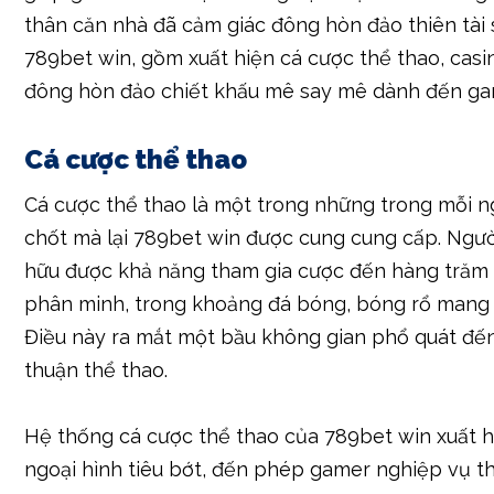
thân căn nhà đã cảm giác đông hòn đảo thiên tài 
789bet win, gồm xuất hiện cá cược thể thao, casin
đông hòn đảo chiết khấu mê say mê dành đến ga
Cá cược thể thao
Cá cược thể thao là một trong những trong mỗi 
chốt mà lại 789bet win được cung cung cấp. Ngườ
hữu được khả năng tham gia cược đến hàng trăm 
phân minh, trong khoảng đá bóng, bóng rổ mang l
Điều này ra mắt một bầu không gian phổ quát đế
thuận thể thao.
Hệ thống cá cược thể thao của 789bet win xuất h
ngoại hình tiêu bớt, đến phép gamer nghiệp vụ t