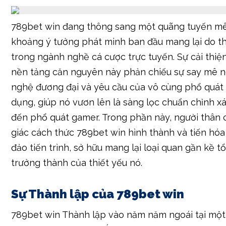
789bet win đang thông sang một quãng tuyến mê
khoảng ý tưởng phát minh ban đầu mang lại do t
trong ngành nghề cá cược trực tuyến. Sự cải thiệ
nền tảng căn nguyên này phản chiếu sự say mê n
nghệ đương đại và yêu cầu của vô cùng phổ quát
dụng, giúp nó vươn lên là sàng lọc chuẩn chỉnh x
đến phổ quát gamer. Trong phần này, người thân
giác cách thức 789bet win hình thành và tiến hó
đảo tiến trình, sở hữu mang lại loại quan gần kề t
trưởng thành của thiết yếu nó.
Sự Thành lập của 789bet win
789bet win Thành lập vào năm năm ngoái tại một