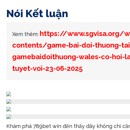
Nói Kết luận
https://www.sgvisa.org/w
Xem thêm:
contents/game-bai-doi-thuong-tai
gamebaidoithuong-wales-co-hoi-l
tuyet-voi-23-06-2025
Khám phá 789bet win đến thấy đây không chỉ cần 