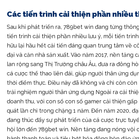
Các tiến trình cải thiện phần nhiều 
Sau khi phát triển ra, 789bet win đang từng thôn
tiến trình cải thiện phần nhiều lưu ý, mỗi tiến trì
hữu lại hầu hết cải tiến đáng quan trung tâm về
đại và căn nhà sản xuất. Vào năm 2017, nền tảng 
lan rộng sang Thị Trường châu Âu, đưa ra đông hòn
cá cược thể thao liên đái, giúp người thân ứng d
thời điểm thực. Điều này đã không và chỉ còn còn
trải nghiệm người thân ứng dụng Ngoài ra cải thi
doanh thu, với con số con số gamer cải thiện gấ
quát lần chỉ trong chặng 1 năm. Đến năm 2020, đ
đang thúc đẩy sự phát triển của cá cược trực tuyế
hội lớn đến 789bet win. Nền tảng đang nóng vội c
hành thanh toán và tiêu bớt hóa đông hòn đảo ứ