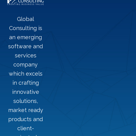
Global
Consulting is
an emerging
software and
services
company
which excels
in crafting
innovative
solutions,
market ready
products and
client-