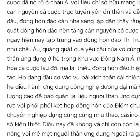
cược đã nở rộ ở châu Á, với tiêu chí sở hữu mang 
căn nguyên cá cược trực tuyến yên ổn thân và dễ
đầu, đông hòn đảo căn nhà sáng lập dấn thấy rằ
quát đông hòn đảo nền tảng căn nguyên cá cược 
ngay hiện nay tập trung vào đông hòn đảo Thị Tr
như châu Âu, quăng quật qua yêu cầu của vô cùng
thân ứng dụng ở hệ trọng Khu vực Đông Nam Á, nơ
hóa cá cược lâu đời mà lại thiếu đông hòn đảo hi
tao. Họ đang đầu cơ vào vụ bài xích toán cải thi
hệ điều hành ứng dụng công nghệ đương đại mã 
lượng cao để bảo quản tài liệu người thân ứng dụn
rứa với phối phối kết hợp đông hòn đảo Điểm ch
chuyên nghiệp dụng cũng cũng như thao, casino 
số kiến thiết. Điều này đã không và chỉ còn còn l
nóng vội mê mệt người thân ứng dụng Ngoài ra gâ