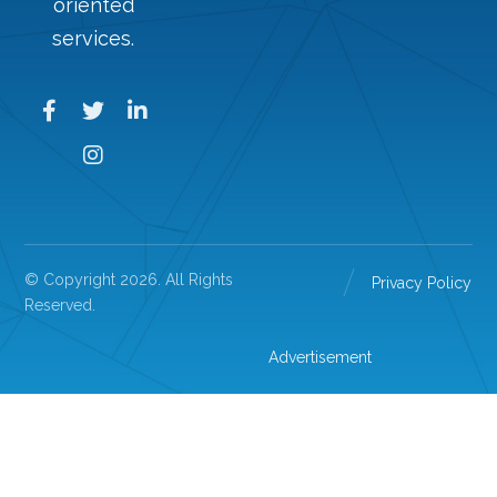
oriented
services.
© Copyright 2026. All Rights
Privacy Policy
Reserved.
Advertisement