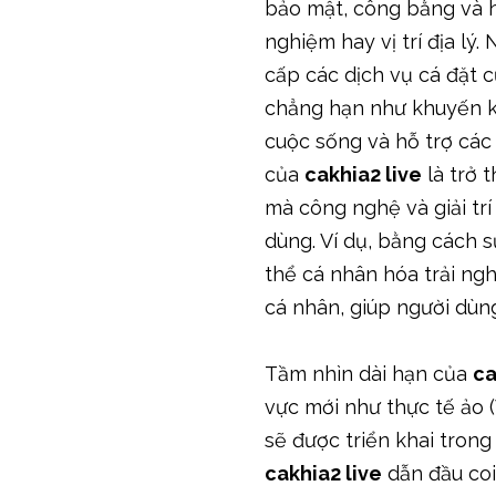
bảo mật, công bằng và h
nghiệm hay vị trí địa lý
cấp các dịch vụ cá đặt 
chẳng hạn như khuyến k
cuộc sống và hỗ trợ các
của
cakhia2 live
là trở t
mà công nghệ và giải trí
dùng. Ví dụ, bằng cách 
thể cá nhân hóa trải ngh
cá nhân, giúp người dùn
Tầm nhìn dài hạn của
ca
vực mới như thực tế ảo (
sẽ được triển khai trong
cakhia2 live
dẫn đầu coi