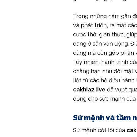
Trong những năm gần đ
và phát triển, ra mắt cá
cược thời gian thực, gi
đang ở sân vận động. Đi
dùng mà còn góp phần và
Tuy nhiên, hành trình c
chẳng hạn như đối mặt v
liệt từ các hệ điều hành
cakhia2 live
đã vượt qua
động cho sức mạnh của sự
Sứ mệnh và tầm n
Sứ mệnh cốt lõi của
cak