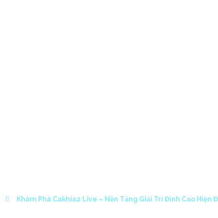
HOME
SERVICES
PROJE
A2 LIVE – NỀN TẢN
CAO HIỆN ĐẠI
Khám Phá Cakhia2 Live – Nền Tảng Giải Trí Đỉnh Cao Hiện Đ