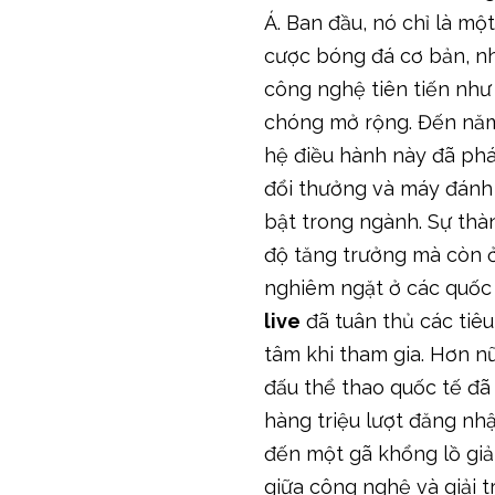
Á. Ban đầu, nó chỉ là mộ
cược bóng đá cơ bản, nh
công nghệ tiên tiến như
chóng mở rộng. Đến năm 
hệ điều hành này đã phá
đổi thưởng và máy đánh 
bật trong ngành. Sự th
độ tăng trưởng mà còn ở
nghiêm ngặt ở các quốc g
live
đã tuân thủ các tiêu
tâm khi tham gia. Hơn nữ
đấu thể thao quốc tế đã
hàng triệu lượt đăng nh
đến một gã khổng lồ giải
giữa công nghệ và giải tr