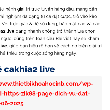
iều hành giải trí trực tuyến hàng đầu, mang đến
ải nghiệm đa dạng từ cá đặt cược, trò vào kèo
 Với trực giác & dễ sử dụng, bảo mật cao và các
a2 live
đang nhanh chóng trở thành lựa chọn
 người dùng trên toàn cầu. Bài viết này sẽ khám
live
, giúp bạn hiểu rõ hơn về cách nó biến giải trí
hể thiếu trong cuộc sống hàng ngày.
ề cakhia2 live
www.thietbikhoahocinb.com/wp-
i-https-zik88-page-dich-vu-dat-
-06-2025