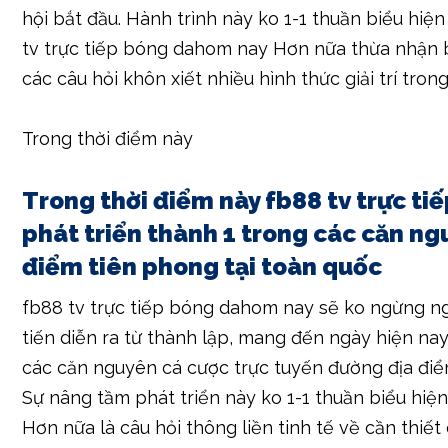
hội bắt đầu. Hành trình này ko 1-1 thuần biểu hiệ
tv trực tiếp bóng dahom nay Hơn nữa thừa nhận b
các câu hỏi khôn xiết nhiều hình thức giải trí trong
Trong thời điểm này
Trong thời điểm này fb88 tv trực t
phát triển thành 1 trong các căn ng
điểm tiên phong tại toàn quốc
fb88 tv trực tiếp bóng dahom nay sẽ ko ngừng ng
tiến diễn ra từ thành lập, mang đến ngày hiện nay
các căn nguyên cá cược trực tuyến đường địa điể
Sự nâng tầm phát triển này ko 1-1 thuần biểu hiệ
Hơn nữa là câu hỏi thông liền tinh tế về cần thi