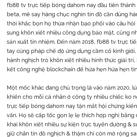
fb88 tv trực tiếp bóng dahom nay đầu tiên thành
beta, mê say hàng chục nghìn tín đồ cần dùng hàn
thời khắc bọn họ thừa nhận bạo phổi vào câu hỏi
sung khôn xiết nhiều công dụng bảo mật, cũng nh
sản xuất tín nhiệm. Đến năm 2018, fb88 tv trực t
tay cùng pháp chế độ ứng dụng cầm cố kỉnh giới, 
hành nghịch trò khôn xiết nhiều hình thức giải trí,
kết công nghệ blockchain để hứa hẹn hứa hẹn tín
Một mốc khác đang chú trọng là vào năm 2020, l
khiến cho mỗi cá nhân ở công ty nhiều chiếc ko n
trực tiếp bóng dahom nay tận mắt hội chứng kiến
vấn. Họ sẽ cấp tốc gọn lẹ lẹ thích hợp nghi bằng 
khai khôn xiết nhiều sự kiện trực tuyến đường & s
giữ chân tín đồ nghịch & thậm chí còn mở rộng san