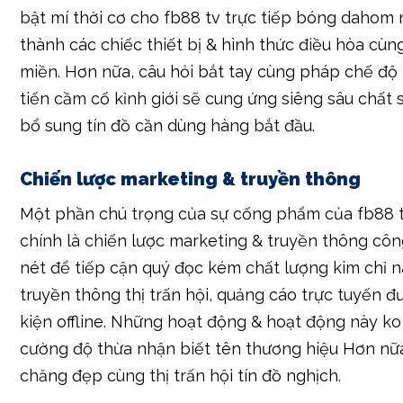
bật mí thời cơ cho fb88 tv trực tiếp bóng dahom 
thành các chiếc thiết bị & hình thức điều hòa cùn
miền. Hơn nữa, câu hỏi bắt tay cùng pháp chế độ
tiến cầm cố kỉnh giới sẽ cung ứng siêng sâu chất
bổ sung tín đồ cần dùng hàng bắt đầu.
Chiến lược marketing & truyền thông
Một phần chú trọng của sự cống phẩm của fb88 
chính là chiến lược marketing & truyền thông côn
nét để tiếp cận quý đọc kém chất lượng kim chỉ 
truyền thông thị trấn hội, quảng cáo trực tuyến đ
kiện offline. Những hoạt động & hoạt động này ko 
cường độ thừa nhận biết tên thương hiệu Hơn nữa
chăng đẹp cùng thị trấn hội tín đồ nghịch.