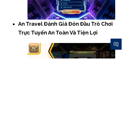
An Travel Đánh Giá Đón Đầu Trò Chơi
Trực Tuyến An Toàn Và Tiện Lợi
Review Đi Du Lịch Hướng Dẫn Toàn Diện
Để Bạn Tiến Hành Giao Dịch Nhanh
Chóng, An Toàn Và Hiệu Quả