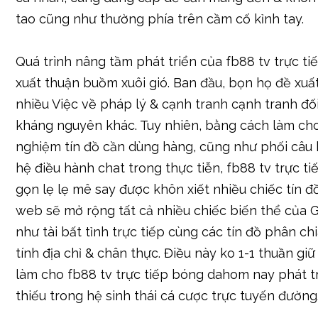
tao cũng như thường phía trên cầm cố kỉnh tay.
Quá trình nâng tầm phát triển của fb88 tv trực 
xuất thuận buồm xuôi gió. Ban đầu, bọn họ đề xuấ
nhiều Việc về pháp lý & cạnh tranh cạnh tranh đối
kháng nguyên khác. Tuy nhiên, bằng cách làm cho
nghiệm tín đồ cần dùng hàng, cũng như phối câu
hệ điều hành chat trong thực tiễn, fb88 tv trực 
gọn lẹ lẹ mê say được khôn xiết nhiều chiếc tín đ
web sẽ mở rộng tất cả nhiều chiếc biến thể của G
như tài bất tỉnh trực tiếp cùng các tín đồ phân chia
tính địa chỉ & chân thực. Điều này ko 1-1 thuần g
làm cho fb88 tv trực tiếp bóng dahom nay phát tr
thiếu trong hệ sinh thái cá cược trực tuyến đường