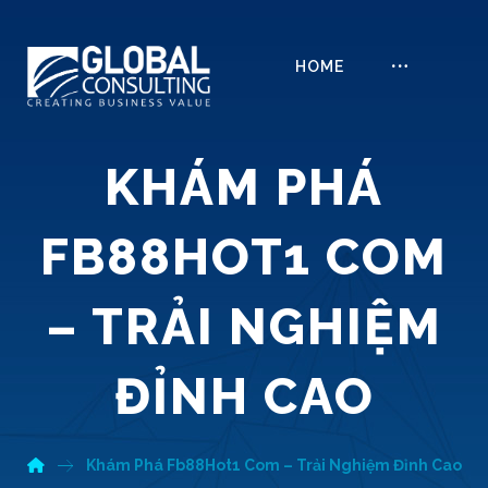
HOME
KHÁM PHÁ
FB88HOT1 COM
– TRẢI NGHIỆM
ĐỈNH CAO
Khám Phá Fb88Hot1 Com – Trải Nghiệm Đỉnh Cao