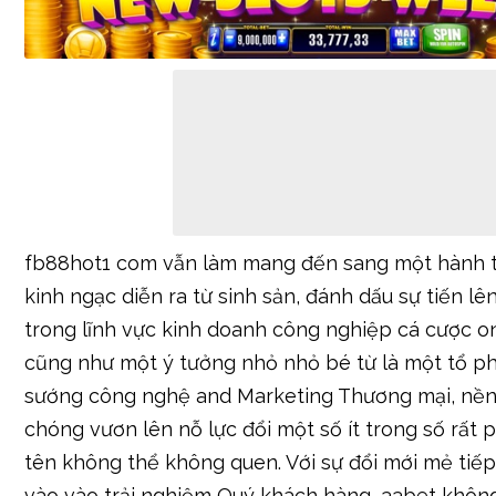
fb88hot1 com vẫn làm mang đến sang một hành t
kinh ngạc diễn ra từ sinh sản, đánh dấu sự tiến l
trong lĩnh vực kinh doanh công nghiệp cá cược on
cũng như một ý tưởng nhỏ nhỏ bé từ là một tổ ph
sướng công nghệ and Marketing Thương mại, nền
chóng vươn lên nỗ lực đổi một số ít trong số rất 
tên không thể không quen. Với sự đổi mới mẻ tiế
vào vào trải nghiệm Quý khách hàng, 33bet không 