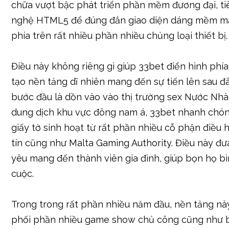
chữa vượt bậc phát triển phần mềm đương đại, t
nghệ HTML5 để đúng đắn giao diện dáng mềm m
phía trên rất nhiều phần nhiều chủng loại thiết bị.
Điều này không riêng gì giúp 33bet điển hình phía
tạo nền tảng dĩ nhiên mang đến sự tiến lên sau đâ
bước đầu là dồn vào vào thị trường sex Nước Nh
dung dịch khu vực đông nam á, 33bet nhanh chó
giấy tờ sinh hoạt từ rất phần nhiều cỗ phận điều 
tín cũng như Malta Gaming Authority. Điều này đưa
yêu mang đến thành viên gia đình, giúp bọn họ bì
cuộc.
Trong trong rất phần nhiều năm đầu, nền tảng n
phối phần nhiều game show chủ công cũng như b