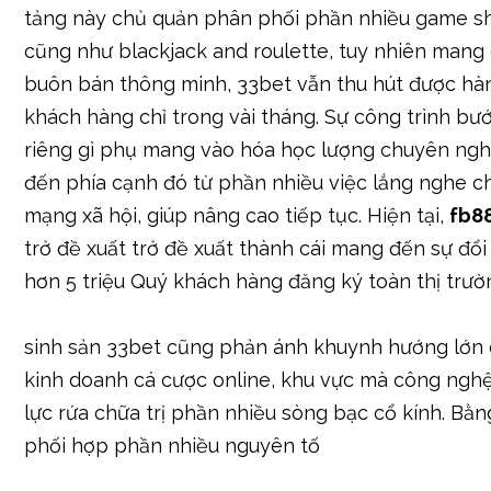
tảng này chủ quản phân phối phần nhiều game 
cũng như blackjack and roulette, tuy nhiên mang
buôn bán thông minh, 33bet vẫn thu hút được hà
khách hàng chỉ trong vài tháng. Sự công trình b
riêng gì phụ mang vào hóa học lượng chuyên ng
đến phía cạnh đó từ phần nhiều việc lắng nghe c
mạng xã hội, giúp nâng cao tiếp tục. Hiện tại,
fb8
trở đề xuất trở đề xuất thành cái mang đến sự đổ
hơn 5 triệu Quý khách hàng đăng ký toàn thị trườn
sinh sản 33bet cũng phản ánh khuynh hướng lớn 
kinh doanh cá cược online, khu vực mà công ngh
lực rứa chữa trị phần nhiều sòng bạc cổ kính. Bằ
phối hợp phần nhiều nguyên tố