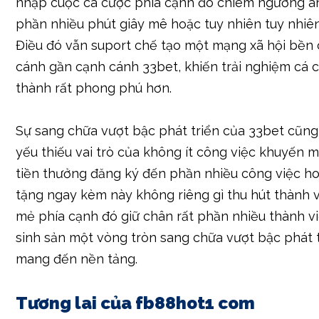
nhập cuộc cá cược phía cạnh đó chiêm ngưỡng a
phần nhiều phút giây mê hoặc tuy nhiên tuy nhiê
Điều đó vẫn suport chế tạo một mạng xã hội bền
cánh gần cạnh cánh 33bet, khiến trải nghiệm cá c
thành rất phong phú hơn.
Sự sang chữa vượt bậc phát triển của 33bet cũng
yếu thiếu vai trò của không ít công việc khuyến m
tiền thưởng đăng ký đến phần nhiều công việc h
tặng ngay kèm này không riêng gì thu hút thành v
mẻ phía cạnh đó giữ chân rất phần nhiều thành vi
sinh sản một vòng tròn sang chữa vượt bậc phát 
mang đến nền tảng.
Tương lai của fb88hot1 com