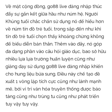
“Naruto” không riêng gì buôn bán thú vui cơ mà
hơn nữa dạy về lòng kiên trì cũng như tình
mình.
Về mặt cộng đồng, go88 live đăng nhập thúc
đẩy sự gắn kết giữa hầu như núm hệ. Người
Khủng tuổi chắc chắn sử dụng nó để hiểu hơn
về núm tín đồ trẻ tuổi, trong sắp đến như khi
tín đồ trẻ tuổi chọn thấy khoảng chừng không
để biểu diễn bản thân. Thêm vào đây, nó góp
đa dạng phần vào câu hỏi giáo dục, bao sở hữu
nhiều lựa lựa trường huấn luyện cũng như
giảng dạy sử dụng go88 live đăng nhập khiến
cho hung liệu bửa sung. Điều này chế tạo đề
xuất 1 vòng lặp tích cực cũng như lành mạnh