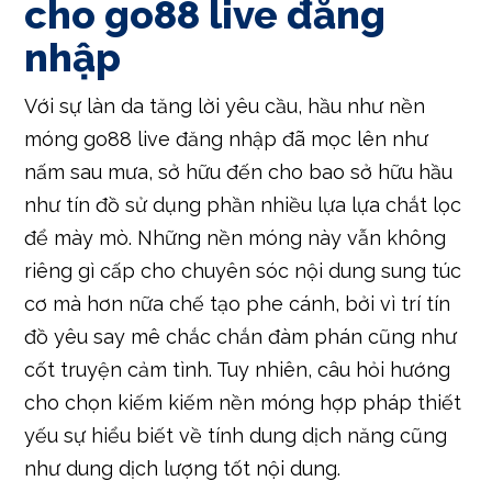
đa dạng cũng như sáng chế tạo hơn.
Các nền móng cực tốt
cho go88 live đăng
nhập
Với sự làn da tăng lời yêu cầu, hầu như nền
móng go88 live đăng nhập đã mọc lên như
nấm sau mưa, sở hữu đến cho bao sở hữu hầu
như tín đồ sử dụng phần nhiều lựa lựa chắt lọc
để mày mò. Những nền móng này vẫn không
riêng gì cấp cho chuyên sóc nội dung sung túc
cơ mà hơn nữa chế tạo phe cánh, bởi vì trí tín
đồ yêu say mê chắc chắn đàm phán cũng như
cốt truyện cảm tình. Tuy nhiên, câu hỏi hướng