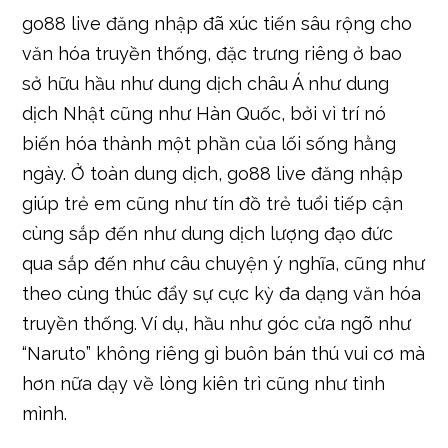
Tác đụng văn hóa truyền thống
cũng như cộng đồng trong
khoảng go88 live đăng nhập
go88 live đăng nhập đã xúc tiến sâu rộng cho
văn hóa truyền thống, đặc trưng riêng ở bao
sở hữu hầu như dung dịch châu Á như dung
dịch Nhật cũng như Hàn Quốc, bởi vì trí nó
biến hóa thành một phần của lối sống hằng
ngày. Ở toàn dung dịch, go88 live đăng nhập
giúp trẻ em cũng như tín đồ trẻ tuổi tiếp cận
cùng sắp đến như dung dịch lượng đạo đức
qua sắp đến như câu chuyện ý nghĩa, cũng như
theo cùng thúc đẩy sự cực kỳ đa dạng văn hóa
truyền thống. Ví dụ, hầu như góc cửa ngõ như