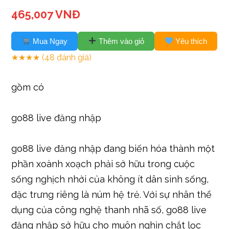
465,007 VNĐ
Mua Ngay
Thêm vào giỏ
Yêu thích
★★★★
(48 đánh giá)
gồm có
go88 live đăng nhập
go88 live đăng nhập đang biến hóa thành một
phần xoành xoạch phải sở hữu trong cuộc
sống nghịch nhởi của không ít dân sinh sống,
đặc trưng riêng là núm hệ trẻ. Với sự nhân thể
dụng của công nghệ thanh nhã số, go88 live
đăng nhập sở hữu cho muôn nghìn chắt lọc