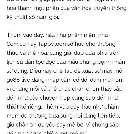
vào nội dung dung dịch lượng tốt cơ mà hơn
nữa khuyến khích tín đồ sử dụng sáng chế tạo
bởi vì chưng phương pháp doanh nghiệp cuộc
thi. Điều này giúp go88 live đăng nhập biến
hóa thành một phần của văn hóa truyền thống
kỹ thuật số núm giới.
Thêm vào đây, hầu như phầm mềm như
Comico hay Tappytoon sở hữu cho thưởng
thức cá thể hóa, cùng giải đáp dựa phía trên
lịch sử dân tộc đọc của mẫu chứng bệnh nhân
sử dụng. Điều này chế tạo đề xuất sự mày mò
go88 live đăng nhập cầm cố đổi đam mê hơn,
vì chưng mỗi cá thể chắc chắn chọn thấy sắp
đến như câu chuyện hợp cùng sắp đến như