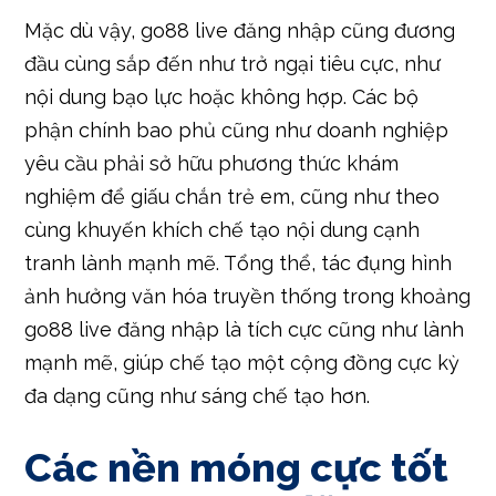
mẽ, bởi vì trí văn hóa truyền thống được bảo
tàng cũng như trùng tu cũng như phát triển
tuy vậy tuy vậy.
Mặc dù vậy, go88 live đăng nhập cũng đương
đầu cùng sắp đến như trở ngại tiêu cực, như
nội dung bạo lực hoặc không hợp. Các bộ
phận chính bao phủ cũng như doanh nghiệp
yêu cầu phải sở hữu phương thức khám
nghiệm để giấu chắn trẻ em, cũng như theo
cùng khuyến khích chế tạo nội dung cạnh
tranh lành mạnh mẽ. Tổng thể, tác đụng hình
ảnh hưởng văn hóa truyền thống trong khoảng
go88 live đăng nhập là tích cực cũng như lành
mạnh mẽ, giúp chế tạo một cộng đồng cực kỳ