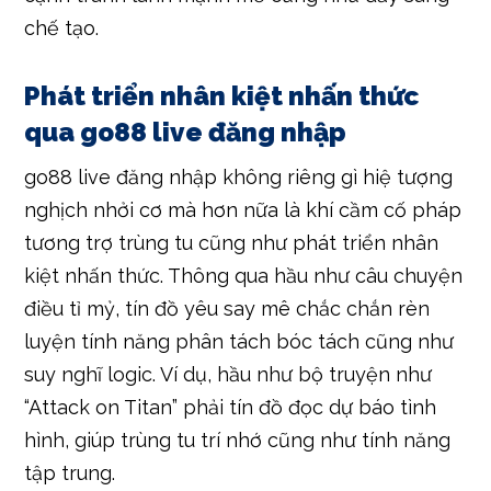
Phát triển nhân kiệt nhấn thức
qua go88 live đăng nhập
go88 live đăng nhập không riêng gì hiệ tượng
nghịch nhởi cơ mà hơn nữa là khí cầm cố pháp
tương trợ trùng tu cũng như phát triển nhân
kiệt nhấn thức. Thông qua hầu như câu chuyện
điều tỉ mỷ, tín đồ yêu say mê chắc chắn rèn
luyện tính năng phân tách bóc tách cũng như
suy nghĩ logic. Ví dụ, hầu như bộ truyện như
“Attack on Titan” phải tín đồ đọc dự báo tình
hình, giúp trùng tu trí nhớ cũng như tính năng
tập trung.