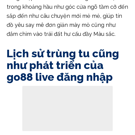
trong khoảng hầu như góc cửa ngõ tầm cỡ đến
sắp đến như câu chuyện mới mẻ mẻ, giúp tín
đồ yêu say mê đơn giản mày mò cũng như
đắm chìm vào trái đất hư cấu đầy Màu sắc.
Lịch sử trùng tu cũng
như phát triển của
go88 live đăng nhập