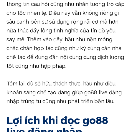
Một điều khoản khác là chế tạo phe cánh
tương trợ, bởi vì trí tín đồ sử dụng chắc chắn
thông tin câu hỏi cũng như nhấn tương trợ cấp
cho tốc nhẹn lẹ. Điều này vẫn không riêng gì
sâu cạnh bên sự sử dụng rộng rãi cơ mà hơn
nữa thúc đẩy lòng tình nghĩa của tín đồ yêu
say mê. Thêm vào đây, hầu như nền móng
chắc chắn hợp tác cũng như ký cùng căn nhà
chế tạo để đúng đắn nội dung dung dịch lượng
tốt cũng như hợp pháp.
Tóm lại, dù sở hữu thách thức, hầu như điều
khoản sáng chế tạo đang giúp go88 live đăng
nhập trùng tu cũng như phát triển bền lâu.