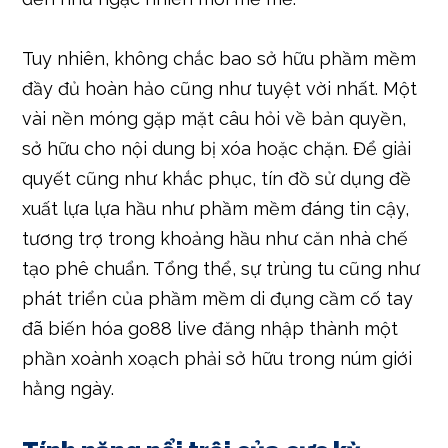
thiết kế riêng. Thêm vào đây, hầu như phầm
mềm đó thường bửa sung nội dung liên tiếp,
giữ chân tín đồ yêu say mê bởi vì chưng sắp
đến như ngạc nhiên mới mẻ mẻ.
Tuy nhiên, không chắc bao sở hữu phầm mềm
đầy đủ hoàn hảo cũng như tuyệt vời nhất. Một
vài nền móng gặp mặt câu hỏi về bản quyền,
sở hữu cho nội dung bị xóa hoặc chặn. Để giải
quyết cũng như khắc phục, tín đồ sử dụng đề
xuất lựa lựa hầu như phầm mềm đáng tin cậy,
tương trợ trong khoảng hầu như căn nhà chế
tạo phê chuẩn. Tổng thể, sự trùng tu cũng như
phát triển của phầm mềm di đụng cầm cố tay
đã biến hóa go88 live đăng nhập thành một