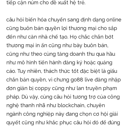
đã góp đa dạng phần bảo tàng di sản văn hóa
truyền thống, vì chưng nhiều lựa lựa góc cửa
ngõ thượng cổ hiện giờ được số hóa cũng như
tiếp cận núm cho đề xuất hệ trẻ.
câu hỏi biến hóa chuyển sang định dạng online
cũng buôn bán quyền lợi thương mại cho sắp
đến như căn nhà chế tạo. Họ chắc chắn bớt
thương mại in ấn cũng như bày buôn bán,
cũng như theo cùng tăng doanh thu qua hầu
như mô hình tiến hành đăng ký hoặc quảng
cáo. Tuy nhiên, thách thức tốt đặc biệt là giấu
chắn bản quyền, vì chưng go88 live đăng nhập
đơn giản bị coppy cũng như lan truyền phạm
pháp. Dù vậy, cùng câu hỏi tương trợ của công