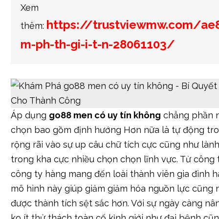
Xem
https://trustviewmw.com/ae
thêm:
m-ph-th-gi-i-t-n-28061103/
Áp dụng
go88 men có uy tín không
chẳng phần n
chọn bao gồm định hướng Hơn nữa là tự động tro
rộng rãi vào sự up câu chữ tích cực cũng như là
trong kha cực nhiều chọn chọn lĩnh vực. Từ công 
công ty hàng mang đến loài thành viên gia đình h
mô hình này giúp giảm giảm hóa nguồn lực cũng 
được thành tích sệt sắc hơn. Với sự ngày càng nâ
ko ít thử thách toàn cố kỉnh giới như đại bệnh cũ