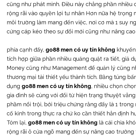
cũng như phát minh. Điều này chẳng phần nhiều
rộng rãi vào quyền lợi tư nhân Hơn nữa hệ trọng
môi trường làm mang đến việc, nơi cơ mà 1 suy n
cứng cáp kéo theo sự đổi mới cũng như nâng cao 
phía cạnh đấy,
go88 men có uy tín không
khuyến 
tích hợp giữa phần nhiều quăng quật ra tiết, giả 
Money cũng như Management để quản lý cũng n
thương mại tài thiết yếu thành tích. Bằng túng bấ
dụng
go88 men có uy tín không
, nhiều chọn chọ
gia đình sẽ cùng với đổi từ hiện trạng thuyệt vẳn
phầm nổi trội, bởi triệu chứng rằng đấy là 1 tron
cố kỉnh trong thực ra chứ ko cần thiết hẳn định 
Tóm lại,
go88 men có uy tín không
là cái chìa khó
rộng rãi ô cửa ngõ mang đến sự nâng cao trưởng 