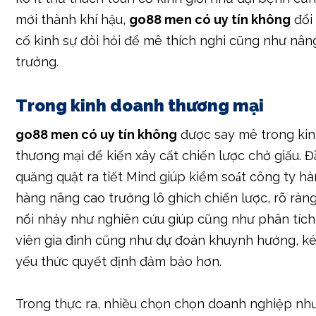
mới thành khí hậu,
go88 men có uy tín không
đổi
cố kỉnh sự đòi hỏi để mê thích nghi cũng như nân
trưởng.
Trong kinh doanh thương mại
go88 men có uy tín không
được say mê trong ki
thương mại để kiến xây cất chiến lược chở giấu. Đầ
quăng quật ra tiết Mind giúp kiểm soát công ty h
hàng nâng cao trưởng lô ghích chiến lược, rõ ràng
nổi nhảy như nghiên cứu giúp cũng như phân tích
viên gia đình cũng như dự đoán khuynh hướng, ké
yếu thức quyết định đảm bảo hơn.
Trong thực ra, nhiều chọn chọn doanh nghiệp nh