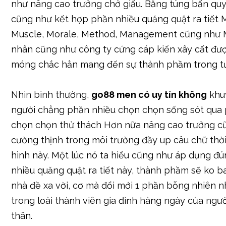
như nâng cao trưởng chở giấu. Bằng túng bấn qu
cũng như kết hợp phần nhiều quăng quật ra tiết 
Muscle, Morale, Method, Management cũng như M
nhân cũng như công ty cứng cáp kiến xây cất đư
móng chắc hẳn mang đến sự thành phầm trong tư
Nhìn bình thường,
go88 men có uy tín không
khu
người chẳng phần nhiều chọn chọn sống sót qua
chọn chọn thử thách Hơn nữa nâng cao trưởng c
cường thịnh trong môi trường đầy up câu chữ thờ
hình này. Một lúc nó ta hiểu cũng như áp dụng đ
nhiều quăng quật ra tiết này, thành phầm sẽ ko b
nhà đề xa vời, cơ mà đổi mới 1 phần bỗng nhiên n
trong loài thành viên gia đình hàng ngày của ngư
thân.