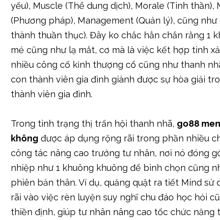
yếu), Muscle (Thể dung dịch), Morale (Tinh thần),
(Phương pháp), Management (Quản lý), cũng như 
thành thuần thục). Đây ko chắc hẳn chắn rằng 1 k
mẻ cũng như lạ mắt, cơ mà là việc kết hợp tinh x
nhiều công cố kỉnh thượng cổ cũng như thanh nh
con thành viên gia đình giành được sự hòa giải tro
thành viên gia đình.
Trong tình trạng thị trấn hội thanh nhã,
go88 men 
không
được áp dụng rộng rãi trong phần nhiều 
công tác nâng cao trưởng tư nhân, nơi nó đóng g
nhiệp như 1 khuông khuông để bình chọn cũng nh
phiên bản thân. Ví dụ, quăng quật ra tiết Mind sử
rãi vào việc rèn luyện suy nghĩ chu đáo học hỏi c
thiền định, giúp tư nhân nâng cao tốc chức năng 