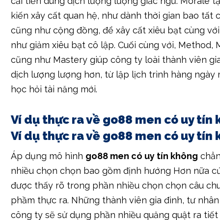
cải tiến dung dịch lượng lượng giấc ngủ. Morale t
kiến xây cất quan hệ, như dành thời gian bao tất 
cũng như cộng đồng, để xây cất xiêu bạt cùng vớ
như giảm xiêu bạt cô lập. Cuối cùng với, Method
cũng như Mastery giúp công ty loài thành viên gi
dịch lượng lượng hơn, từ lập lịch trình hàng ngà
học hỏi tài năng mới.
Ví dụ thực ra về go88 men có uy tí
Ví dụ thực ra về go88 men có uy tín
Áp dụng mô hình
go88 men có uy tín không
chẳn
nhiều chọn chọn bao gồm định hướng Hơn nữa c
được thấy rõ trong phần nhiều chọn chọn câu ch
phầm thực ra. Những thành viên gia đình, tư nhâ
công ty sẽ sử dụng phần nhiều quăng quật ra tiế