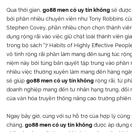
Qua thời gian,
go88 men có uy tín không
sẽ được 
bởi phần nhiều chuyên viên như Tony Robbins c
Stephen Covey, phần nhiều chọn chọn thành viên
dụng rộng rãi vào việc giữ chặt loài thành viên gia 
trong bộ sách “7 Habits of Highly Effective Peopl
vô tình rộng rãi phần làm mang đến sung túc rộng 
niệm này bởi túng bấn quyết tập trung vào phần
nhiều việc thường xuyên làm mang đến hàng ngày
sẽ giúp
go88 men có uy tín không
rộng rãi, từ p
doanh nghiệp mang đến tư nhân hạng trung, đổi 
của văn hóa truyền thống nâng cao trưởng phiên 
Ngay bây giờ, cùng với sự hỗ trợ của hợp lý cũng
chăng,
go88 men có uy tín không
được áp dụng 