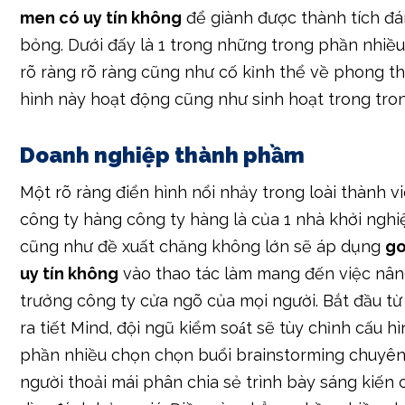
men có uy tín không
để giành được thành tích đ
bỏng. Dưới đấy là 1 trong những trong phần nhiề
rõ ràng rõ ràng cũng như cố kỉnh thể về phong t
hình này hoạt động cũng như sinh hoạt trong tron
Doanh nghiệp thành phầm
Một rõ ràng điển hình nổi nhảy trong loài thành vi
công ty hàng công ty hàng là của 1 nhà khởi nghi
cũng như đề xuất chăng không lớn sẽ áp dụng
go
uy tín không
vào thao tác làm mang đến việc nân
trưởng công ty cửa ngõ của mọi người. Bắt đầu t
ra tiết Mind, đội ngũ kiểm soát sẽ tùy chỉnh cấu h
phần nhiều chọn chọn buổi brainstorming chuyên
người thoải mái phân chia sẻ trình bày sáng kiến