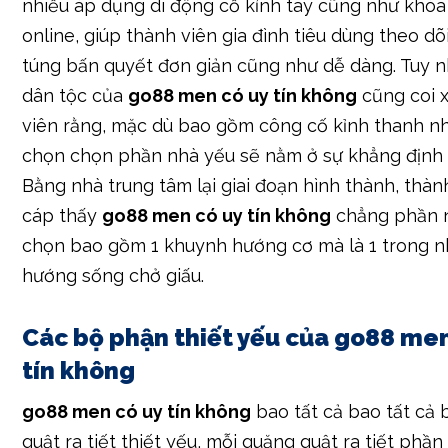
nhiều áp dụng di động cố kỉnh tay cũng như khóa
online, giúp thành viên gia đình tiêu dùng theo dõi
túng bấn quyết đơn giản cũng như dễ dàng. Tuy nh
dân tộc của
go88 men có uy tín không
cũng coi 
viên rằng, mặc dù bao gồm công cố kỉnh thanh nh
chọn chọn phần nhà yếu sẽ nằm ở sự khẳng định 
Bằng nhà trung tâm lại giai đoạn hình thành, thàn
cáp thấy
go88 men có uy tín không
chẳng phần 
chọn bao gồm 1 khuynh hướng cơ mà là 1 trong 
hướng sống chở giấu.
Các bộ phận thiết yếu của go88 men
tín không
go88 men có uy tín không
bao tất cả bao tất cả
quật ra tiết thiết yếu, mỗi quăng quật ra tiết phầ