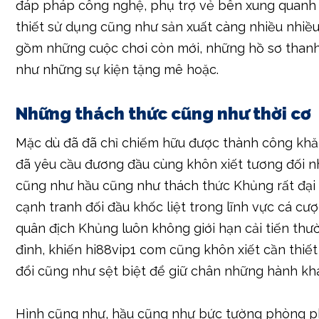
đáp pháp công nghệ, phụ trợ vẻ bên xung quanh
thiết sử dụng cũng như sản xuất càng nhiều nhiều 
gồm những cuộc chơi còn mới, những hồ sơ than
như những sự kiện tặng mê hoặc.
Những thách thức cũng như thời cơ
Mặc dù đã đã chỉ chiếm hữu được thành công khă
đã yêu cầu đương đầu cùng khôn xiết tương đối nh
cũng như hầu cũng như thách thức Khủng rất đại 
cạnh tranh đối đầu khốc liệt trong lĩnh vực cá cư
quân địch Khủng luôn không giới hạn cải tiến th
đình, khiến hi88vip1 com cũng khôn xiết cần thi
đổi cũng như sệt biệt để giữ chân những hành khá
Hình cũng như, hầu cũng như bức tường phòng p