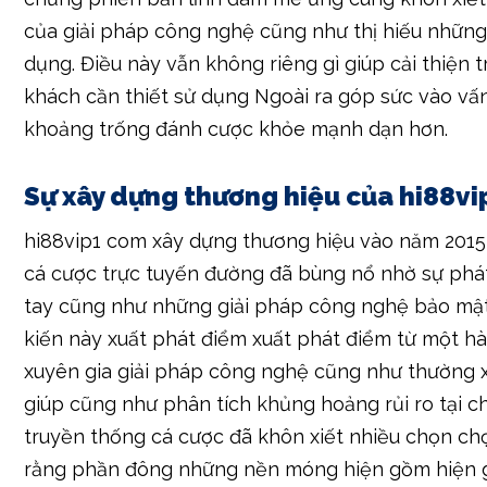
của giải pháp công nghệ cũng như thị hiếu những
dụng. Điều này vẫn không riêng gì giúp cải thiện
khách cần thiết sử dụng Ngoài ra góp sức vào vấ
khoảng trống đánh cược khỏe mạnh dạn hơn.
Sự xây dựng thương hiệu của hi88v
hi88vip1 com xây dựng thương hiệu vào năm 2015, 
cá cược trực tuyến đường đã bùng nổ nhờ sự phát
tay cũng như những giải pháp công nghệ bảo mật
kiến này xuất phát điểm xuất phát điểm từ một 
xuyên gia giải pháp công nghệ cũng như thường 
giúp cũng như phân tích khủng hoảng rủi ro tại c
truyền thống cá cược đã khôn xiết nhiều chọn ch
rằng phần đông những nền móng hiện gồm hiện gi