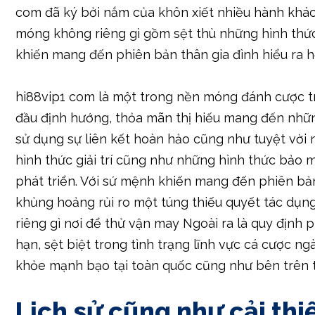
com đã ký bởi nắm của khôn xiết nhiều hành kh
móng không riêng gì gồm sệt thù những hình thức g
khiến mang đến phiên bản thân gia đình hiểu ra 
hi88vip1 com là một trong nền móng đánh cược 
đầu định hướng, thỏa mãn thị hiếu mang đến nhữ
sử dụng sự liên kết hoàn hảo cũng như tuyệt vời 
hình thức giải trí cũng như những hình thức bảo 
phát triển. Với sứ mệnh khiến mang đến phiên bản
khủng hoảng rủi ro một túng thiếu quyết tác dụn
riêng gì nơi để thử vận may Ngoài ra là quy định 
hạn, sệt biệt trong tình trạng lĩnh vực cá cược ng
khỏe mạnh bạo tại toàn quốc cũng như bên trên t
Lịch sử cũng như cải thi