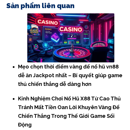
đầu cũng như kim chỉ nan cai chữa khủng hoảng rủ
thiết kế xây dựng được 1 khoảng không gian cá c
sệt sắc mang đến phiên bản thân gia đình. Qua từn
trưởng, nền móng này đã chứng minh phiên bản l
đam mê ứng cùng khôn xiết những chũm nuốm đổi
nghiệp, tuy nhiên tuy nhiên nhảy mí hầu cũng như
Liên hệ
@subdomaingov
để được phục vụ B
chất lượng!
Sản phẩm liên quan