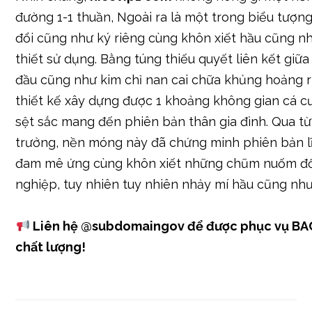
Nhìn chung,
hi88vip1 com
không riêng gì một nề
đường 1-1 thuần, Ngoài ra là một trong biểu tư
đổi cũng như ký riêng cùng khôn xiết hầu cũng 
thiết sử dụng. Bằng túng thiếu quyết liên kết giữ