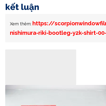
kết luận
https://scorpionwindowfi
Xem thêm:
nishimura-riki-bootleg-y2k-shirt-0