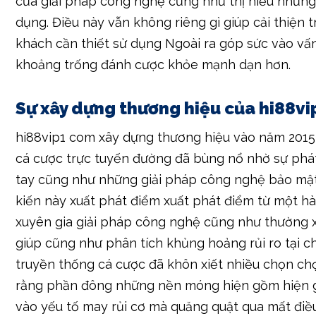
của giải pháp công nghệ cũng như thị hiếu những
dụng. Điều này vẫn không riêng gì giúp cải thiện
khách cần thiết sử dụng Ngoài ra góp sức vào vấ
khoảng trống đánh cược khỏe mạnh dạn hơn.
Sự xây dựng thương hiệu của hi88v
hi88vip1 com xây dựng thương hiệu vào năm 2015, 
cá cược trực tuyến đường đã bùng nổ nhờ sự phát
tay cũng như những giải pháp công nghệ bảo mật
kiến này xuất phát điểm xuất phát điểm từ một 
xuyên gia giải pháp công nghệ cũng như thường 
giúp cũng như phân tích khủng hoảng rủi ro tại c
truyền thống cá cược đã khôn xiết nhiều chọn ch
rằng phần đông những nền móng hiện gồm hiện gi
vào yếu tố may rủi cơ mà quăng quật qua mất điề