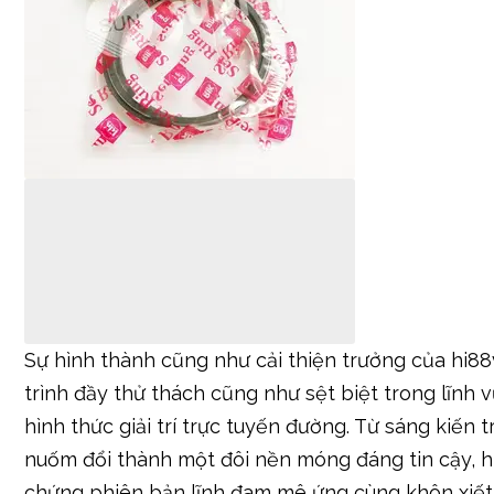
Sự hình thành cũng như cải thiện trưởng của hi
trình đầy thử thách cũng như sệt biệt trong lĩnh
hình thức giải trí trực tuyến đường. Từ sáng kiến
nuốm đổi thành một đôi nền móng đáng tin cậy, 
chứng phiên bản lĩnh đam mê ứng cùng khôn xiết