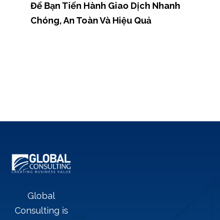
An Travel Đánh Giá Đón Đầu Trò Chơi
Trực Tuyến An Toàn Và Tiện Lợi
Review Đi Du Lịch Hướng Dẫn Toàn Diện
Để Bạn Tiến Hành Giao Dịch Nhanh
Chóng, An Toàn Và Hiệu Quả