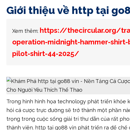
Giới thiệu về http tại go
https://thecircular.org/tr
Xem thêm:
operation-midnight-hammer-shirt-
pilot-shirt-44-2025/
Trong hình hình họa technology phát triển khỏe 
hỏi cá cược trực đường sẽ trở thành một phần nà
trọng trong cuộc sống giải trí thư dãn của rất ph
thành viên. http tại go88 vin phát triển ra để chế 