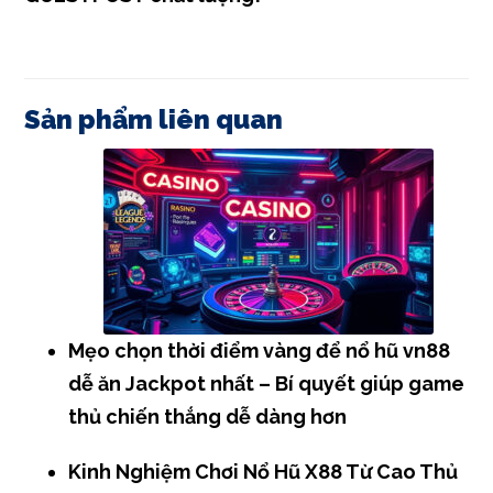
Sản phẩm liên quan
Mẹo chọn thời điểm vàng để nổ hũ vn88
dễ ăn Jackpot nhất – Bí quyết giúp game
thủ chiến thắng dễ dàng hơn
Kinh Nghiệm Chơi Nổ Hũ X88 Từ Cao Thủ