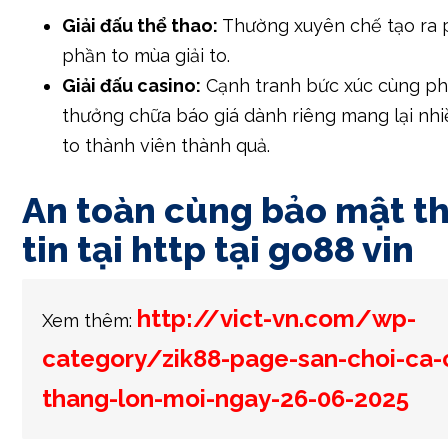
Giải đấu thể thao:
Thường xuyên chế tạo ra 
phần to mùa giải to.
Giải đấu casino:
Cạnh tranh bức xúc cùng phầ
thưởng chữa báo giá dành riêng mang lại nh
to thành viên thành quả.
An toàn cùng bảo mật t
tin tại http tại go88 vin
http://vict-vn.com/wp-
Xem thêm:
category/zik88-page-san-choi-ca-
thang-lon-moi-ngay-26-06-2025