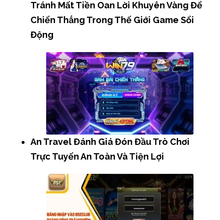
Tránh Mất Tiền Oan Lời Khuyên Vàng Để
Chiến Thắng Trong Thế Giới Game Sổi
Động
An Travel Đánh Giá Đón Đầu Trò Chơi
Trực Tuyến An Toàn Và Tiện Lợi