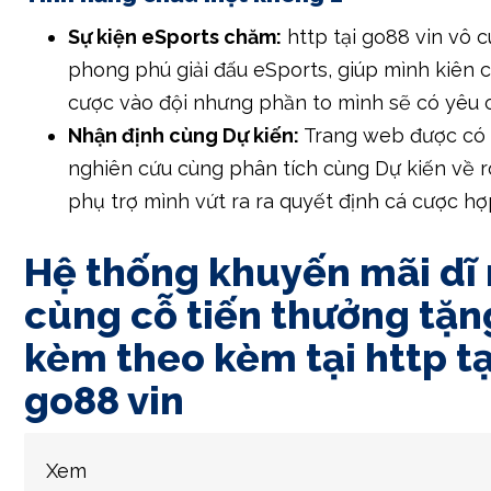
Sự kiện eSports chăm:
http tại go88 vin vô c
phong phú giải đấu eSports, giúp mình kiên 
cược vào đội nhưng phần to mình sẽ có yêu c
Nhận định cùng Dự kiến:
Trang web được có l
nghiên cứu cùng phân tích cùng Dự kiến về 
phụ trợ mình vứt ra ra quyết định cá cược h
Hệ thống khuyến mãi dĩ
cùng cỗ tiến thưởng tặn
kèm theo kèm tại http tạ
go88 vin
Xem