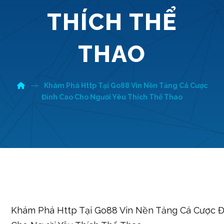
THÍCH THỂ
THAO
Khám Phá Http Tại Go88 Vin Nền Tảng Cá Cược
Đỉnh Cao Cho Người Yêu Thích Thể Thao
Khám Phá Http Tại Go88 Vin Nền Tảng Cá Cược Đ