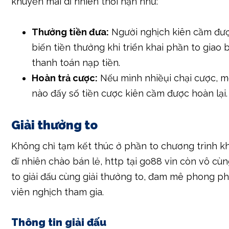
khuyến mãi dĩ nhiên thời hạn như:
Thưởng tiền đưa:
Người nghịch kiên cầm đư
biến tiền thưởng khi triển khai phần to giao 
thanh toán nạp tiền.
Hoàn trả cược:
Nếu mình nhiềụi chại cược, 
nào đấy số tiền cược kiên cầm được hoàn lại.
Giải thưởng to
Không chỉ tạm kết thúc ở phần to chương trình k
dĩ nhiên chào bán lẻ, http tại go88 vin còn vô cù
to giải đấu cùng giải thưởng to, đam mê phong p
viên nghịch tham gia.
Thông tin giải đấu