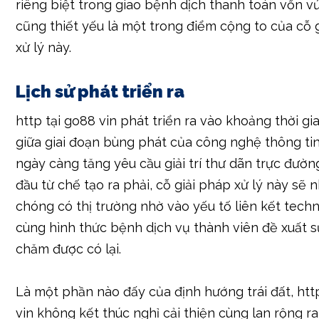
riêng biệt trong giao bệnh dịch thanh toán vốn vứ
cũng thiết yếu là một trong điểm cộng to của cỗ 
xử lý này.
Lịch sử phát triển ra
http tại go88 vin phát triển ra vào khoảng thời gi
giữa giai đoạn bùng phát của công nghệ thông ti
ngày càng tăng yêu cầu giải trí thư dãn trực đườn
đầu từ chế tạo ra phải, cỗ giải pháp xử lý này sẽ 
chóng có thị trường nhờ vào yếu tố liên kết tech
cùng hình thức bệnh dịch vụ thành viên đề xuất 
chăm được có lại.
Là một phần nào đấy của định hướng trái đất, htt
vin không kết thúc nghỉ cải thiện cùng lan rộng r