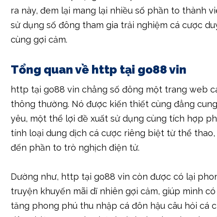
ra này, đem lại mang lại nhiều số phần to thành v
sử dụng số đông tham gia trải nghiệm cá cược d
cùng gợi cảm.
Tổng quan về http tại go88 vin
http tại go88 vin chẳng số đông một trang web c
thông thường. Nó được kiến thiết cùng đẳng cun
yêu, một thể lợi đề xuất sử dụng cùng tích hợp 
tính loại dung dịch cá cược riêng biệt từ thể thao,
đến phần to trò nghịch điện tử.
Dường như, http tại go88 vin còn được có lại pho
truyện khuyến mãi dĩ nhiên gợi cảm, giúp mình có 
tăng phong phú thu nhập cá đôn hậu câu hỏi cá c