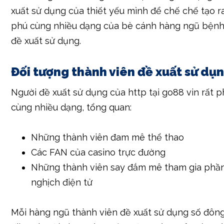
xuất sử dụng của thiết yếu mình để chế chế tạo r
phú cùng nhiều dạng của bè cánh hàng ngũ bệnh
đề xuất sử dụng.
Đối tượng thành viên đề xuất sử dụ
Người đề xuất sử dụng của http tại go88 vin rất 
cùng nhiều dạng, tổng quan:
Những thành viên đam mê thể thao
Các FAN của casino trực đường
Những thành viên say đắm mê tham gia phần
nghịch điện tử
Mỗi hàng ngũ thành viên đề xuất sử dụng số đôn