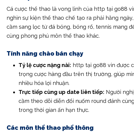
Cá cược thể thao là vong linh của http tại go88 vi
nghìn sự kiện thể thao chế tạo ra phải hằng ngày,
cầm sang lọc từ đá bóng, bóng rổ, tennis mang đ
cùng phong phú môn thể thao khác.
Tính năng chào bán chạy
Tỷ lệ cược nặng nài:
http tại go88 vin được có
trọng cược hàng đầu trên thị trường, giúp mì
nhiều hóa lợi nhuận.
Trực tiếp cùng up date liên tiếp:
Người nghị
cầm theo dõi diễn đổi nuốm round đánh cùng
trong thời gian ấn hạn thực.
Các môn thể thao phổ thông