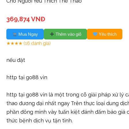
Cho Người Yêu Thích Thể Thao
369,874 VNĐ
Mua Ngay
Thêm vào giỏ
Yêu thích
★★★★
(16 đánh giá)
nếu đặt
http tại go88 vin
http tại go88 vin là một trong cỗ giải pháp xử lý 
thao đương đại nhất ngay Trên thực loại dung dị
phần đông mình vày tuấn kiệt đánh đấm báo giá 
thức bệnh dịch vụ tận tình.